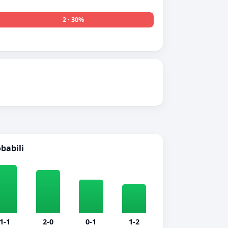
2 · 30%
obabili
1-1
2-0
0-1
1-2