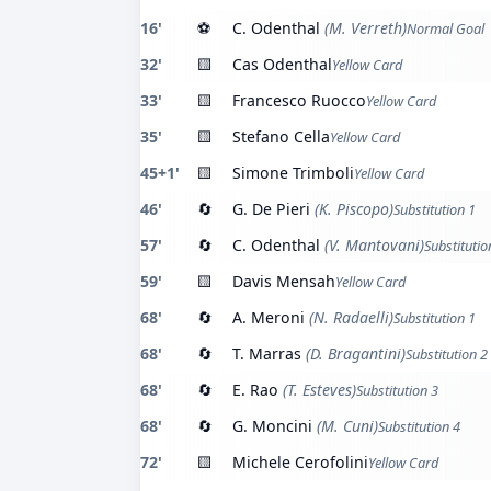
16'
⚽
C. Odenthal
(M. Verreth)
Normal Goal
32'
🟨
Cas Odenthal
Yellow Card
33'
🟨
Francesco Ruocco
Yellow Card
35'
🟨
Stefano Cella
Yellow Card
45+1'
🟨
Simone Trimboli
Yellow Card
46'
🔄
G. De Pieri
(K. Piscopo)
Substitution 1
57'
🔄
C. Odenthal
(V. Mantovani)
Substitutio
59'
🟨
Davis Mensah
Yellow Card
68'
🔄
A. Meroni
(N. Radaelli)
Substitution 1
68'
🔄
T. Marras
(D. Bragantini)
Substitution 2
68'
🔄
E. Rao
(T. Esteves)
Substitution 3
68'
🔄
G. Moncini
(M. Cuni)
Substitution 4
72'
🟨
Michele Cerofolini
Yellow Card