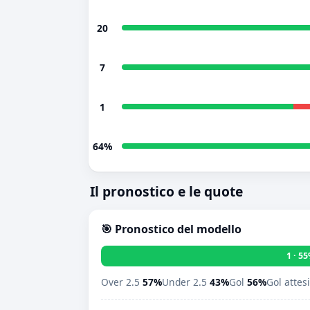
20
7
1
64%
Il pronostico e le quote
🎯 Pronostico del modello
1 · 5
Over 2.5
57%
Under 2.5
43%
Gol
56%
Gol attes