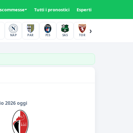
 scommesse
Tutti i pronostici
Esperti
›
NAP
PAR
PIS
SAS
TOR
UDI
VER
io 2026 oggi