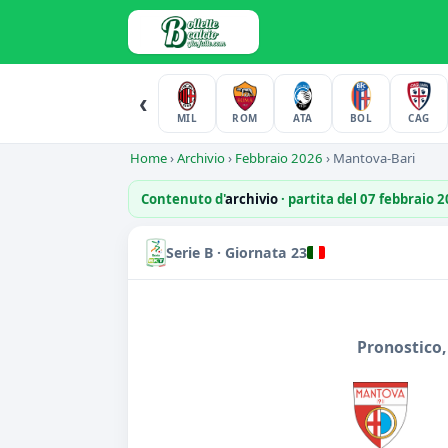
‹
MIL
ROM
ATA
BOL
CAG
Home
›
Archivio
›
Febbraio 2026
›
Mantova-Bari
Contenuto d'
archivio
· partita del 07 febbraio 
Serie B · Giornata 23
Pronostico,