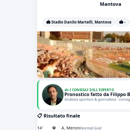
Mantova
🏟️ Stadio Danilo Martelli, Mantova
🏟️ -
✍️ I CONSIGLI DELL'ESPERTO
Pronostico fatto da Filippo 
Analista sportivo & giornalista · consig
📋 Risultato finale
14'
⚽
A. Meroni
Normal Goal