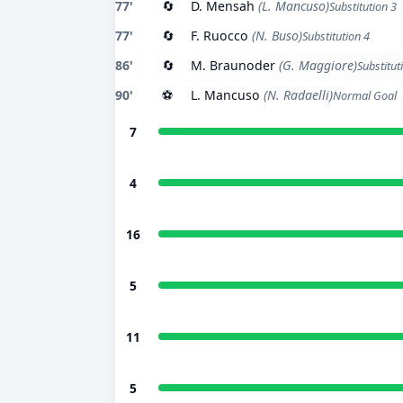
77'
🔄
D. Mensah
(L. Mancuso)
Substitution 3
77'
🔄
F. Ruocco
(N. Buso)
Substitution 4
86'
🔄
M. Braunoder
(G. Maggiore)
Substitut
90'
⚽
L. Mancuso
(N. Radaelli)
Normal Goal
7
4
16
5
11
5