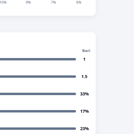
10%
9%
7%
6%
Bari
1
1.5
33%
17%
23%