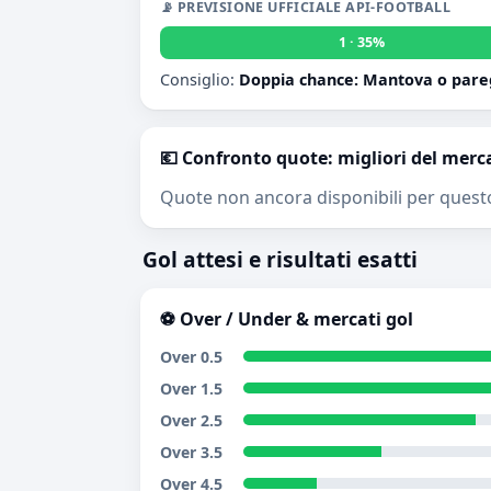
📡 PREVISIONE UFFICIALE API-FOOTBALL
1 · 35%
Consiglio:
Doppia chance: Mantova o pare
💶 Confronto quote: migliori del merc
Quote non ancora disponibili per quest
Gol attesi e risultati esatti
⚽ Over / Under & mercati gol
Over 0.5
Over 1.5
Over 2.5
Over 3.5
Over 4.5