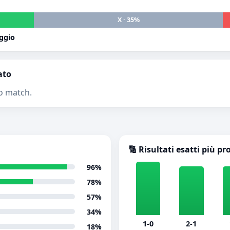
X · 35%
ggio
ato
o match.
🔢 Risultati esatti più pr
96%
78%
57%
34%
1-0
2-1
18%