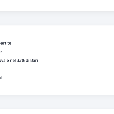
artite
e
va e nel 33% di Bari
ol