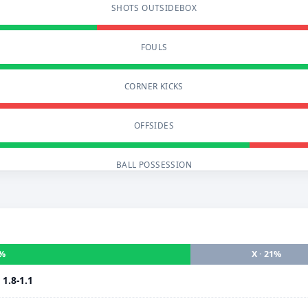
SHOTS OUTSIDEBOX
FOULS
CORNER KICKS
OFFSIDES
BALL POSSESSION
5%
X · 21%
i
1.8-1.1