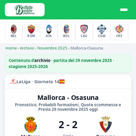
MIL
ROM
ATA
BOL
CAG
COM
CRE
F
Home
›
Archivio
›
Novembre 2025
›
Mallorca-Osasuna
Contenuto d'
archivio
· partita del 29 novembre 2025 ·
stagione 2025-2026
LaLiga · Giornata 14
Mallorca - Osasuna
Pronostico, Probabili formazioni, Quote scommesse e
Previa 29 novembre 2025 oggi
2 - 2
Finita