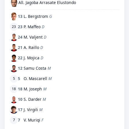
All. Jagoba Arrasate Elustondo
13
L. Bergstrom
G
23
P. Maffeo
D
23
24
M. Valjent
D
21
A. Raillo
D
22
J. Mojica
D
12
Samu Costa
M
5
O. Mascarell
M
5
18
M. Joseph
M
18
10
S. Darder
M
17
J. Virgili
M
7
V. Muriqi
F
7