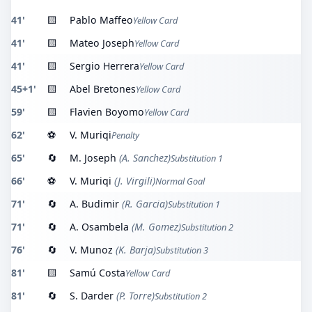
41'
🟨
Pablo Maffeo
Yellow Card
41'
🟨
Mateo Joseph
Yellow Card
41'
🟨
Sergio Herrera
Yellow Card
45+1'
🟨
Abel Bretones
Yellow Card
59'
🟨
Flavien Boyomo
Yellow Card
62'
⚽
V. Muriqi
Penalty
65'
🔄
M. Joseph
(A. Sanchez)
Substitution 1
66'
⚽
V. Muriqi
(J. Virgili)
Normal Goal
71'
🔄
A. Budimir
(R. Garcia)
Substitution 1
71'
🔄
A. Osambela
(M. Gomez)
Substitution 2
76'
🔄
V. Munoz
(K. Barja)
Substitution 3
81'
🟨
Samú Costa
Yellow Card
81'
🔄
S. Darder
(P. Torre)
Substitution 2