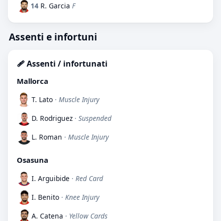
14
R. Garcia
F
Assenti e infortuni
🩹 Assenti / infortunati
Mallorca
T. Lato
· Muscle Injury
D. Rodriguez
· Suspended
L. Roman
· Muscle Injury
Osasuna
I. Arguibide
· Red Card
I. Benito
· Knee Injury
A. Catena
· Yellow Cards