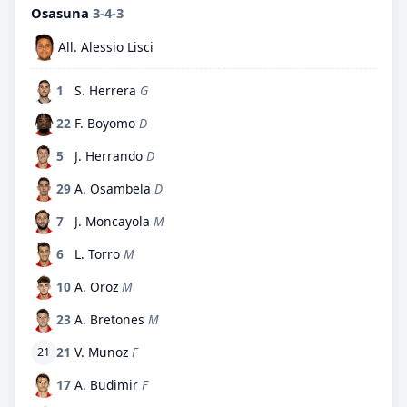
Osasuna
3-4-3
All. Alessio Lisci
1
S. Herrera
G
22
F. Boyomo
D
5
J. Herrando
D
29
A. Osambela
D
7
J. Moncayola
M
6
L. Torro
M
10
A. Oroz
M
23
A. Bretones
M
21
V. Munoz
F
21
17
A. Budimir
F