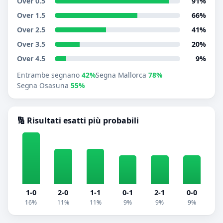
Over 0.5
91%
Over 1.5
66%
Over 2.5
41%
Over 3.5
20%
Over 4.5
9%
Entrambe segnano
42%
Segna Mallorca
78%
Segna Osasuna
55%
🔢 Risultati esatti più probabili
1-0
2-0
1-1
0-1
2-1
0-0
16%
11%
11%
9%
9%
9%