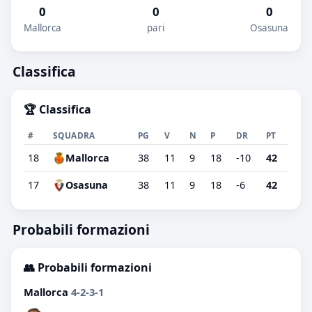
0
0
0
Mallorca
pari
Osasuna
Classifica
🏆 Classifica
#
SQUADRA
PG
V
N
P
DR
PT
18
Mallorca
38
11
9
18
-10
42
17
Osasuna
38
11
9
18
-6
42
Probabili formazioni
👥 Probabili formazioni
Mallorca
4-2-3-1