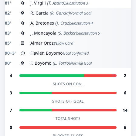
81'
🔄
J. Virgili
(T. Asano)
Substitution 3
82'
⚽
R. Garcia
(R. Garcia)
Normal Goal
83'
🔄
A. Bretones
(J. Cruz)
Substitution 4
83'
🔄
J. Moncayola
(S. Becker)
Substitution 5
85'
🟨
Aimar Oroz
Yellow Card
90+3'
📺
Flavien Boyomo
Goal confirmed
90'
⚽
F. Boyomo
(L. Torro)
Normal Goal
4
2
SHOTS ON GOAL
3
6
SHOTS OFF GOAL
7
14
TOTAL SHOTS
0
6
BLOCKED SHOTS