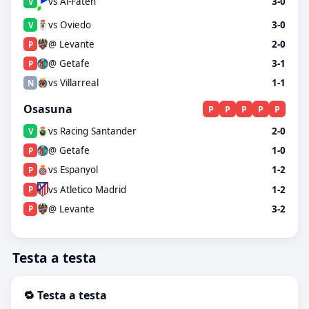
vs Al-Fateh
3-0
V
vs Oviedo
3-0
V
@ Levante
2-0
P
@ Getafe
3-1
P
vs Villarreal
1-1
N
Osasuna
P
P
P
P
P
vs Racing Santander
2-0
V
@ Getafe
1-0
P
vs Espanyol
1-2
P
vs Atletico Madrid
1-2
P
@ Levante
3-2
P
Testa a testa
🔁 Testa a testa