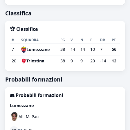
Classifica
🏆 Classifica
#
SQUADRA
PG
V
N
P
DR
PT
7
38
14
14
10
7
56
Lumezzane
20
Triestina
38
9
9
20
-14
12
Probabili formazioni
👥 Probabili formazioni
Lumezzane
All. M. Paci