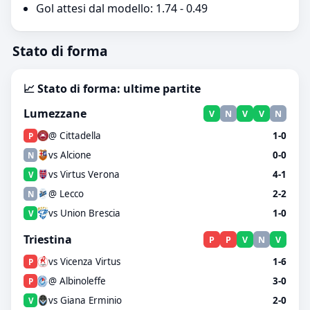
Gol attesi dal modello: 1.74 - 0.49
Stato di forma
📈 Stato di forma: ultime partite
Lumezzane
V
N
V
V
N
@ Cittadella
1-0
P
vs Alcione
0-0
N
vs Virtus Verona
4-1
V
@ Lecco
2-2
N
vs Union Brescia
1-0
V
Triestina
P
P
V
N
V
vs Vicenza Virtus
1-6
P
@ Albinoleffe
3-0
P
vs Giana Erminio
2-0
V