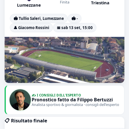
Finita
Triestina
Lumezzane
🏟️ Tullio Saleri, Lumezzane
🏟️ -
👤 Giacomo Rossini
📅 sab 13 set, 15:00
✍️ I CONSIGLI DELL'ESPERTO
Pronostico fatto da Filippo Bertuzzi
Analista sportivo & giornalista · consigli dell'esperto
📋 Risultato finale