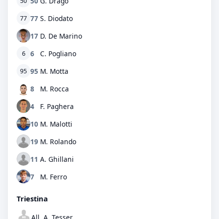
50
G. Drago
50
77
S. Diodato
77
17
D. De Marino
6
C. Pogliano
6
95
M. Motta
95
8
M. Rocca
4
F. Paghera
10
M. Malotti
19
M. Rolando
11
A. Ghillani
7
M. Ferro
Triestina
All. A. Tesser