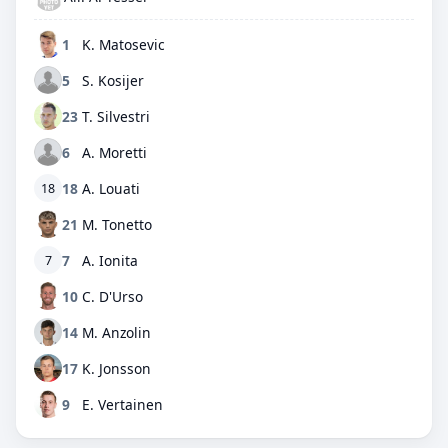
1
K. Matosevic
5
S. Kosijer
23
T. Silvestri
6
A. Moretti
18
A. Louati
18
21
M. Tonetto
7
A. Ionita
7
10
C. D'Urso
14
M. Anzolin
17
K. Jonsson
9
E. Vertainen