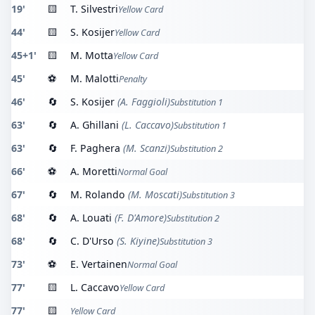
19'
🟨
T. Silvestri
Yellow Card
44'
🟨
S. Kosijer
Yellow Card
45+1'
🟨
M. Motta
Yellow Card
45'
⚽
M. Malotti
Penalty
46'
🔄
S. Kosijer
(A. Faggioli)
Substitution 1
63'
🔄
A. Ghillani
(L. Caccavo)
Substitution 1
63'
🔄
F. Paghera
(M. Scanzi)
Substitution 2
66'
⚽
A. Moretti
Normal Goal
67'
🔄
M. Rolando
(M. Moscati)
Substitution 3
68'
🔄
A. Louati
(F. D'Amore)
Substitution 2
68'
🔄
C. D'Urso
(S. Kiyine)
Substitution 3
73'
⚽
E. Vertainen
Normal Goal
77'
🟨
L. Caccavo
Yellow Card
77'
🟨
Yellow Card