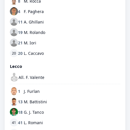
8
M. Rocca
4
F. Paghera
11
A. Ghillani
19
M. Rolando
21
M. Iori
20
L. Caccavo
20
Lecco
All. F. Valente
1
J. Furlan
13
M. Battistini
18
G. J. Tanco
41
L. Romani
41