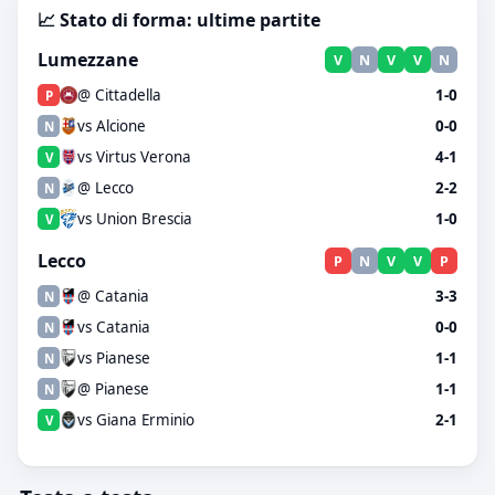
📈 Stato di forma: ultime partite
Lumezzane
V
N
V
V
N
@ Cittadella
1-0
P
vs Alcione
0-0
N
vs Virtus Verona
4-1
V
@ Lecco
2-2
N
vs Union Brescia
1-0
V
Lecco
P
N
V
V
P
@ Catania
3-3
N
vs Catania
0-0
N
vs Pianese
1-1
N
@ Pianese
1-1
N
vs Giana Erminio
2-1
V