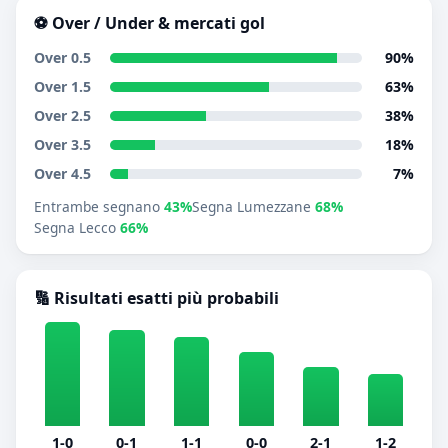
⚽ Over / Under & mercati gol
Over 0.5
90%
Over 1.5
63%
Over 2.5
38%
Over 3.5
18%
Over 4.5
7%
Entrambe segnano
43%
Segna Lumezzane
68%
Segna Lecco
66%
🔢 Risultati esatti più probabili
1-0
0-1
1-1
0-0
2-1
1-2