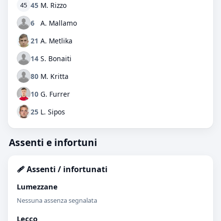
45
M. Rizzo
45
6
A. Mallamo
21
A. Metlika
14
S. Bonaiti
80
M. Kritta
10
G. Furrer
25
L. Sipos
Assenti e infortuni
🩹 Assenti / infortunati
Lumezzane
Nessuna assenza segnalata
Lecco