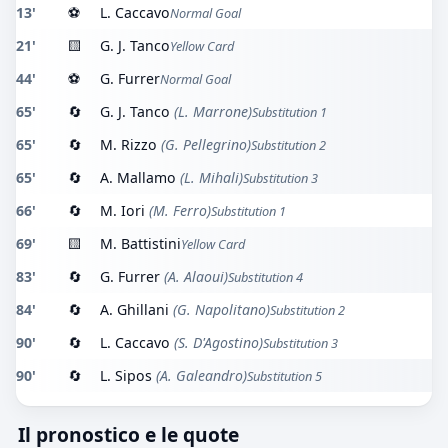
13'
⚽
L. Caccavo
Normal Goal
21'
🟨
G. J. Tanco
Yellow Card
44'
⚽
G. Furrer
Normal Goal
65'
🔄
G. J. Tanco
(L. Marrone)
Substitution 1
65'
🔄
M. Rizzo
(G. Pellegrino)
Substitution 2
65'
🔄
A. Mallamo
(L. Mihali)
Substitution 3
66'
🔄
M. Iori
(M. Ferro)
Substitution 1
69'
🟨
M. Battistini
Yellow Card
83'
🔄
G. Furrer
(A. Alaoui)
Substitution 4
84'
🔄
A. Ghillani
(G. Napolitano)
Substitution 2
90'
🔄
L. Caccavo
(S. D'Agostino)
Substitution 3
90'
🔄
L. Sipos
(A. Galeandro)
Substitution 5
Il pronostico e le quote