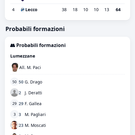
4
Lecco
38
18
10
10
13
64
Probabili formazioni
👥 Probabili formazioni
Lumezzane
All. M. Paci
50
G. Drago
50
2
J. Deratti
29
F. Gallea
29
3
M. Pagliari
3
23
M. Moscati