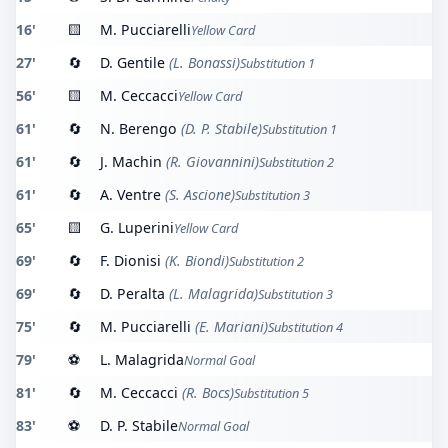
16'
🟨
M. Pucciarelli
Yellow Card
27'
🔄
D. Gentile
(L. Bonassi)
Substitution 1
56'
🟨
M. Ceccacci
Yellow Card
61'
🔄
N. Berengo
(D. P. Stabile)
Substitution 1
61'
🔄
J. Machin
(R. Giovannini)
Substitution 2
61'
🔄
A. Ventre
(S. Ascione)
Substitution 3
65'
🟨
G. Luperini
Yellow Card
69'
🔄
F. Dionisi
(K. Biondi)
Substitution 2
69'
🔄
D. Peralta
(L. Malagrida)
Substitution 3
75'
🔄
M. Pucciarelli
(E. Mariani)
Substitution 4
79'
⚽
L. Malagrida
Normal Goal
81'
🔄
M. Ceccacci
(R. Bocs)
Substitution 5
83'
⚽
D. P. Stabile
Normal Goal