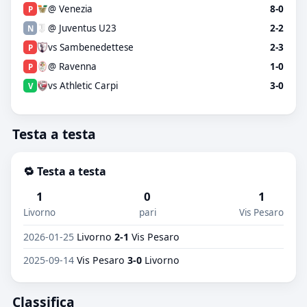
@ Venezia
8-0
P
@ Juventus U23
2-2
N
vs Sambenedettese
2-3
P
@ Ravenna
1-0
P
vs Athletic Carpi
3-0
V
Testa a testa
🔁 Testa a testa
1
0
1
Livorno
pari
Vis Pesaro
2026-01-25
Livorno
2-1
Vis Pesaro
2025-09-14
Vis Pesaro
3-0
Livorno
Classifica