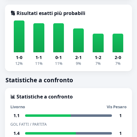
🔢 Risultati esatti più probabili
1-0
1-1
0-1
2-1
1-2
2-0
12%
11%
11%
9%
7%
7%
Statistiche a confronto
📊 Statistiche a confronto
Livorno
Vis Pesaro
1.1
1
GOL FATTI / PARTITA
1.4
1