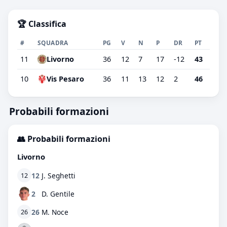
🏆 Classifica
#
SQUADRA
PG
V
N
P
DR
PT
11
Livorno
36
12
7
17
-12
43
10
Vis Pesaro
36
11
13
12
2
46
Probabili formazioni
👥 Probabili formazioni
Livorno
12
J. Seghetti
12
2
D. Gentile
26
M. Noce
26