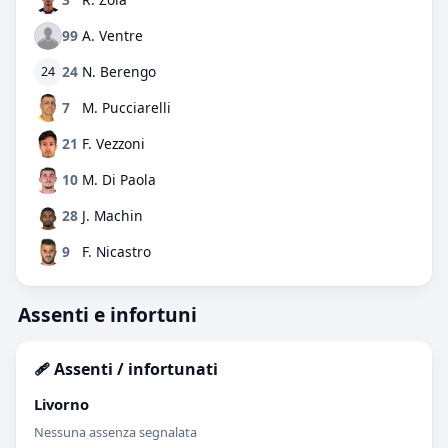
99
A. Ventre
24
N. Berengo
24
7
M. Pucciarelli
21
F. Vezzoni
10
M. Di Paola
28
J. Machin
9
F. Nicastro
Assenti e infortuni
🩹 Assenti / infortunati
Livorno
Nessuna assenza segnalata