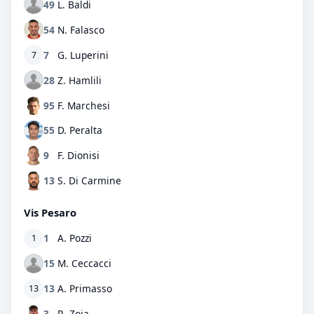
49
L. Baldi
54
N. Falasco
7
G. Luperini
7
28
Z. Hamlili
95
F. Marchesi
55
D. Peralta
9
F. Dionisi
13
S. Di Carmine
Vis Pesaro
1
A. Pozzi
1
15
M. Ceccacci
13
A. Primasso
13
3
R. Zoia