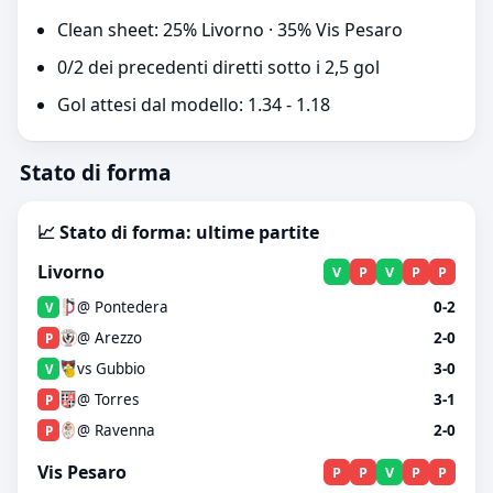
Clean sheet: 25% Livorno · 35% Vis Pesaro
0/2 dei precedenti diretti sotto i 2,5 gol
Gol attesi dal modello: 1.34 - 1.18
Stato di forma
📈 Stato di forma: ultime partite
Livorno
V
P
V
P
P
@ Pontedera
0-2
V
@ Arezzo
2-0
P
vs Gubbio
3-0
V
@ Torres
3-1
P
@ Ravenna
2-0
P
Vis Pesaro
P
P
V
P
P