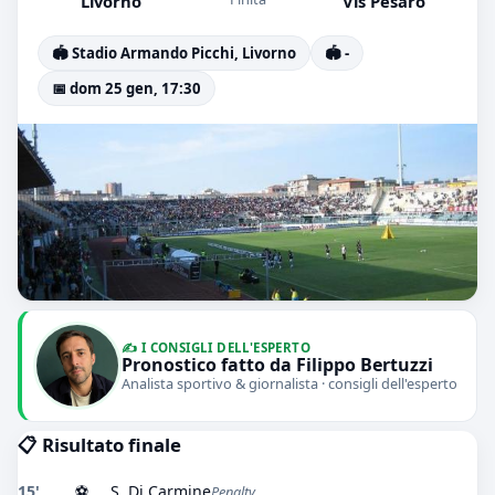
Livorno
Vis Pesaro
🏟️ Stadio Armando Picchi, Livorno
🏟️ -
📅 dom 25 gen, 17:30
✍️ I CONSIGLI DELL'ESPERTO
Pronostico fatto da Filippo Bertuzzi
Analista sportivo & giornalista · consigli dell'esperto
📋 Risultato finale
15'
⚽
S. Di Carmine
Penalty