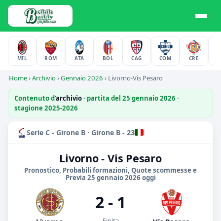
MIL
ROM
ATA
BOL
CAG
COM
CRE
F
Home
›
Archivio
›
Gennaio 2026
›
Livorno-Vis Pesaro
Contenuto d'
archivio
· partita del 25 gennaio 2026 ·
stagione 2025-2026
Serie C - Girone B · Girone B - 23
Livorno - Vis Pesaro
Pronostico, Probabili formazioni, Quote scommesse e
Previa 25 gennaio 2026 oggi
2 - 1
Finita