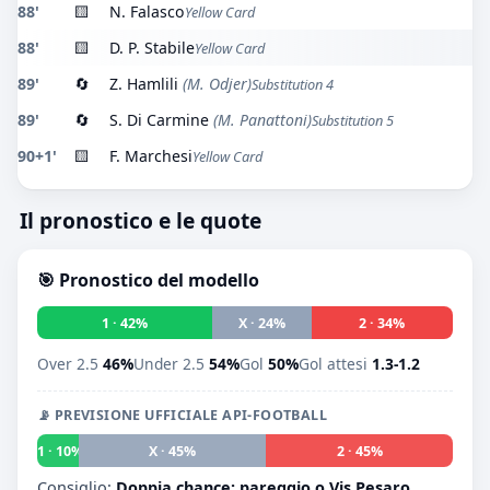
88'
🟨
N. Falasco
Yellow Card
88'
🟨
D. P. Stabile
Yellow Card
89'
🔄
Z. Hamlili
(M. Odjer)
Substitution 4
89'
🔄
S. Di Carmine
(M. Panattoni)
Substitution 5
90+1'
🟨
F. Marchesi
Yellow Card
Il pronostico e le quote
🎯 Pronostico del modello
1 · 42%
X · 24%
2 · 34%
Over 2.5
46%
Under 2.5
54%
Gol
50%
Gol attesi
1.3-1.2
📡 PREVISIONE UFFICIALE API-FOOTBALL
1 · 10%
X · 45%
2 · 45%
Consiglio:
Doppia chance: pareggio o Vis Pesaro