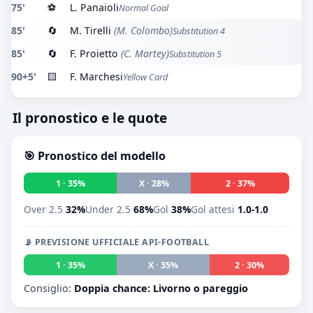
75'
⚽
L. Panaioli
Normal Goal
85'
🔄
M. Tirelli
(M. Colombo)
Substitution 4
85'
🔄
F. Proietto
(C. Martey)
Substitution 5
90+5'
🟨
F. Marchesi
Yellow Card
Il pronostico e le quote
🎯 Pronostico del modello
1 · 35%
X · 28%
2 · 37%
Over 2.5
32%
Under 2.5
68%
Gol
38%
Gol attesi
1.0-1.0
📡 PREVISIONE UFFICIALE API-FOOTBALL
1 · 35%
X · 35%
2 · 30%
Consiglio:
Doppia chance: Livorno o pareggio