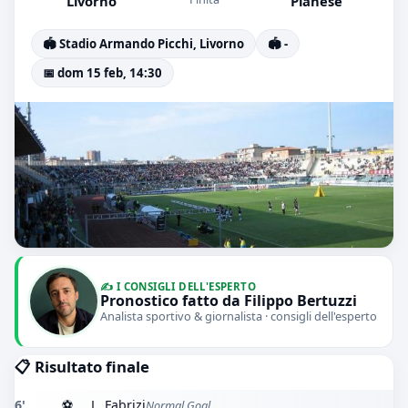
Livorno
Pianese
🏟️ Stadio Armando Picchi, Livorno
🏟️ -
📅 dom 15 feb, 14:30
✍️ I CONSIGLI DELL'ESPERTO
Pronostico fatto da Filippo Bertuzzi
Analista sportivo & giornalista · consigli dell'esperto
📋 Risultato finale
6'
⚽
L. Fabrizi
Normal Goal