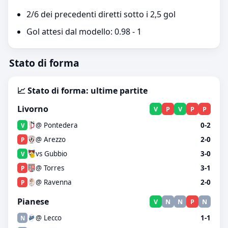
2/6 dei precedenti diretti sotto i 2,5 gol
Gol attesi dal modello: 0.98 - 1
Stato di forma
📈 Stato di forma: ultime partite
Livorno
V
P
V
P
P
@ Pontedera
0-2
V
@ Arezzo
2-0
P
vs Gubbio
3-0
V
@ Torres
3-1
P
@ Ravenna
2-0
P
Pianese
V
N
N
P
N
@ Lecco
1-1
N