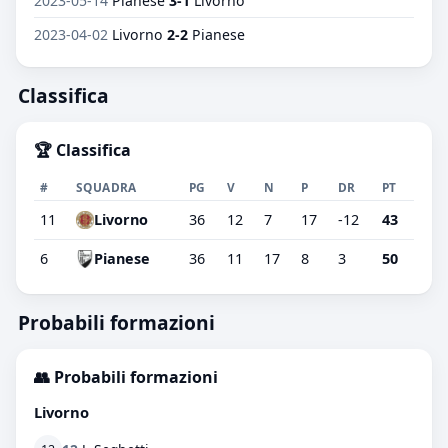
2023-05-14
Pianese
3-1
Livorno
2023-04-02
Livorno
2-2
Pianese
Classifica
🏆 Classifica
#
SQUADRA
PG
V
N
P
DR
PT
11
Livorno
36
12
7
17
-12
43
6
Pianese
36
11
17
8
3
50
Probabili formazioni
👥 Probabili formazioni
Livorno