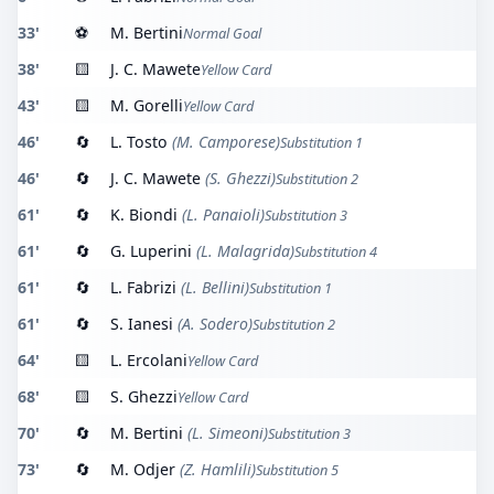
33'
⚽
M. Bertini
Normal Goal
38'
🟨
J. C. Mawete
Yellow Card
43'
🟨
M. Gorelli
Yellow Card
46'
🔄
L. Tosto
(M. Camporese)
Substitution 1
46'
🔄
J. C. Mawete
(S. Ghezzi)
Substitution 2
61'
🔄
K. Biondi
(L. Panaioli)
Substitution 3
61'
🔄
G. Luperini
(L. Malagrida)
Substitution 4
61'
🔄
L. Fabrizi
(L. Bellini)
Substitution 1
61'
🔄
S. Ianesi
(A. Sodero)
Substitution 2
64'
🟨
L. Ercolani
Yellow Card
68'
🟨
S. Ghezzi
Yellow Card
70'
🔄
M. Bertini
(L. Simeoni)
Substitution 3
73'
🔄
M. Odjer
(Z. Hamlili)
Substitution 5