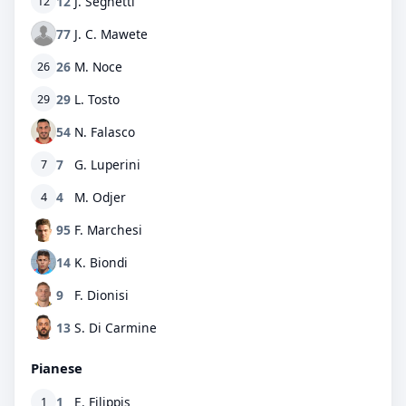
12
J. Seghetti
12
77
J. C. Mawete
26
M. Noce
26
29
L. Tosto
29
54
N. Falasco
7
G. Luperini
7
4
M. Odjer
4
95
F. Marchesi
14
K. Biondi
9
F. Dionisi
13
S. Di Carmine
Pianese
1
E. Filippis
1