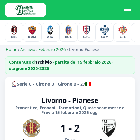
MIL
ROM
ATA
BOL
CAG
COM
CRE
F
Home
›
Archivio
›
Febbraio 2026
›
Livorno-Pianese
Contenuto d'
archivio
· partita del 15 febbraio 2026 ·
stagione 2025-2026
Serie C - Girone B · Girone B - 27
Livorno - Pianese
Pronostico, Probabili formazioni, Quote scommesse e
Previa 15 febbraio 2026 oggi
1 - 2
Finita