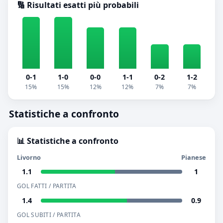
🔢 Risultati esatti più probabili
0-1
1-0
0-0
1-1
0-2
1-2
15%
15%
12%
12%
7%
7%
Statistiche a confronto
📊 Statistiche a confronto
Livorno
Pianese
1.1
1
GOL FATTI / PARTITA
1.4
0.9
GOL SUBITI / PARTITA