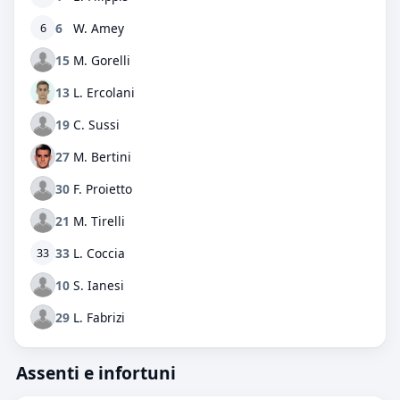
6
W. Amey
6
15
M. Gorelli
13
L. Ercolani
19
C. Sussi
27
M. Bertini
30
F. Proietto
21
M. Tirelli
33
L. Coccia
33
10
S. Ianesi
29
L. Fabrizi
Assenti e infortuni