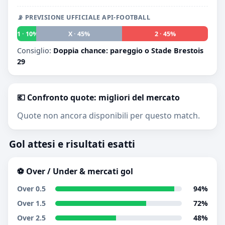
📡 PREVISIONE UFFICIALE API-FOOTBALL
1 · 10%
X · 45%
2 · 45%
Consiglio:
Doppia chance: pareggio o Stade Brestois
29
💶 Confronto quote: migliori del mercato
Quote non ancora disponibili per questo match.
Gol attesi e risultati esatti
⚽ Over / Under & mercati gol
Over 0.5
94%
Over 1.5
72%
Over 2.5
48%