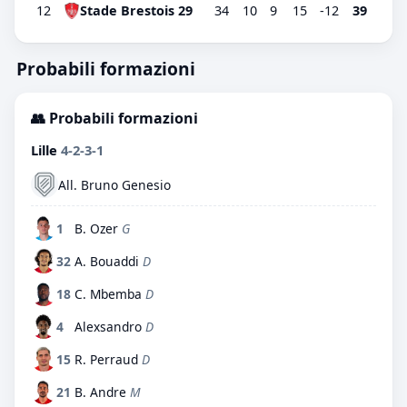
12
Stade Brestois 29
34
10
9
15
-12
39
Probabili formazioni
👥 Probabili formazioni
Lille
4-2-3-1
All. Bruno Genesio
1
B. Ozer
G
32
A. Bouaddi
D
18
C. Mbemba
D
4
Alexsandro
D
15
R. Perraud
D
21
B. Andre
M