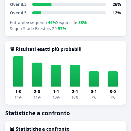
Over 3.5
26%
Over 4.5
12%
Entrambe segnano
46%
Segna Lille
83%
Segna Stade Brestois 29
57%
🔢 Risultati esatti più probabili
1-0
2-0
1-1
2-1
0-1
3-0
14%
11%
10%
10%
7%
7%
Statistiche a confronto
📊 Statistiche a confronto