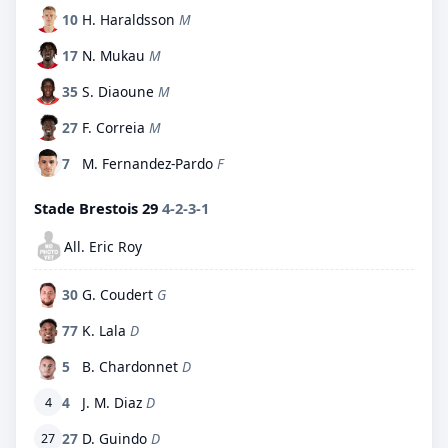
10
H. Haraldsson
M
17
N. Mukau
M
35
S. Diaoune
M
27
F. Correia
M
7
M. Fernandez-Pardo
F
Stade Brestois 29
4-2-3-1
All. Eric Roy
30
G. Coudert
G
77
K. Lala
D
5
B. Chardonnet
D
4
J. M. Diaz
D
4
27
D. Guindo
D
27