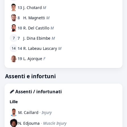
13
J. Chotard
M
8
H. Magnetti
M
10
R. Del Castillo
M
7
J. Dina Ebimbe
M
7
14
R. Labeau Lascary
M
14
19
L. Ajorque
F
Assenti e infortuni
🩹 Assenti / infortunati
Lille
M. Caillard
· Injury
N. Edjouma
· Muscle Injury