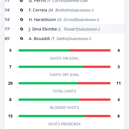
71'
⚽
G. Perrin
(F. Correia)
Normal Goal
74'
🔄
F. Correia
(M. Broholm)
Substitution 3
74'
🔄
H. Haraldsson
(O. Giroud)
Substitution 4
77'
🔄
J. Dina Ebimbe
(L. Tousart)
Substitution 2
85'
🔄
A. Bouaddi
(T. Santos)
Substitution 5
5
4
SHOTS ON GOAL
7
3
SHOTS OFF GOAL
20
11
TOTAL SHOTS
8
4
BLOCKED SHOTS
15
6
SHOTS INSIDEBOX