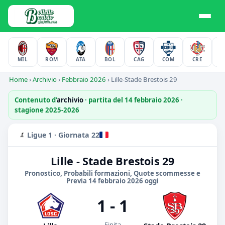
MIL
ROM
ATA
BOL
CAG
COM
CRE
F
Home
›
Archivio
›
Febbraio 2026
›
Lille-Stade Brestois 29
Contenuto d'
archivio
· partita del 14 febbraio 2026 ·
stagione 2025-2026
Ligue 1 · Giornata 22
Lille - Stade Brestois 29
Pronostico, Probabili formazioni, Quote scommesse e
Previa 14 febbraio 2026 oggi
1 - 1
Finita