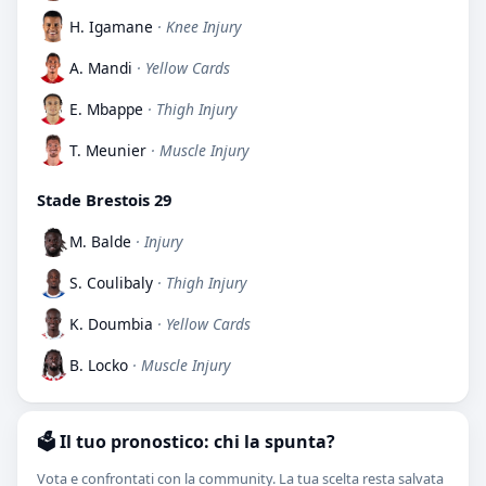
H. Igamane
· Knee Injury
A. Mandi
· Yellow Cards
E. Mbappe
· Thigh Injury
T. Meunier
· Muscle Injury
Stade Brestois 29
M. Balde
· Injury
S. Coulibaly
· Thigh Injury
K. Doumbia
· Yellow Cards
B. Locko
· Muscle Injury
🗳️ Il tuo pronostico: chi la spunta?
Vota e confrontati con la community. La tua scelta resta salvata