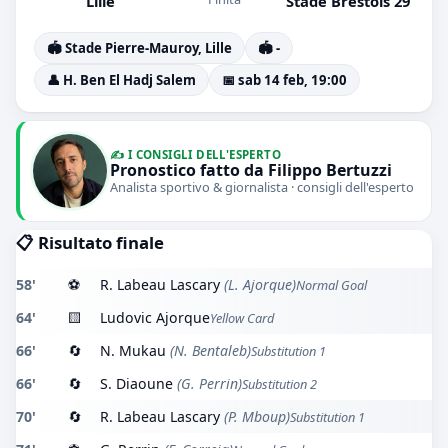
Lille
Stade Brestois 29
🏟️ Stade Pierre-Mauroy, Lille
🏟️ -
👤 H. Ben El Hadj Salem
📅 sab 14 feb, 19:00
✍️ I CONSIGLI DELL'ESPERTO
Pronostico fatto da Filippo Bertuzzi
Analista sportivo & giornalista · consigli dell'esperto
📋 Risultato finale
58'
⚽
R. Labeau Lascary
(L. Ajorque)
Normal Goal
64'
🟨
Ludovic Ajorque
Yellow Card
66'
🔄
N. Mukau
(N. Bentaleb)
Substitution 1
66'
🔄
S. Diaoune
(G. Perrin)
Substitution 2
70'
🔄
R. Labeau Lascary
(P. Mboup)
Substitution 1