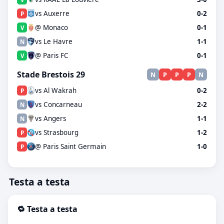
vs Auxerre
0-2
P
@ Monaco
0-1
V
vs Le Havre
1-1
N
@ Paris FC
0-1
V
Stade Brestois 29
N
P
P
P
N
vs Al Wakrah
0-2
P
vs Concarneau
2-2
N
vs Angers
1-1
N
vs Strasbourg
1-2
P
@ Paris Saint Germain
1-0
P
Testa a testa
🔁 Testa a testa