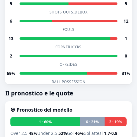
5
5
SHOTS OUTSIDEBOX
6
12
FOULS
13
1
CORNER KICKS
2
0
OFFSIDES
69%
31%
BALL POSSESSION
Il pronostico e le quote
🎯 Pronostico del modello
1 · 60%
X · 21%
2 · 19%
Over 2.5
48%
Under 2.5
52%
Gol
46%
Gol attesi
1.7-0.8