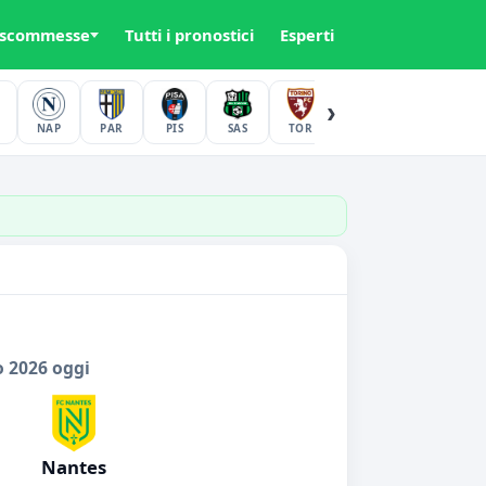
 scommesse
Tutti i pronostici
Esperti
›
NAP
PAR
PIS
SAS
TOR
UDI
VER
o 2026 oggi
Nantes