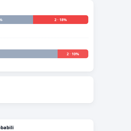
4%
2 · 18%
2 · 10%
obabili