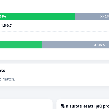
· 58%
X · 2
i
1.5-0.7
X · 45%
ato
o match.
🔢 Risultati esatti più pr