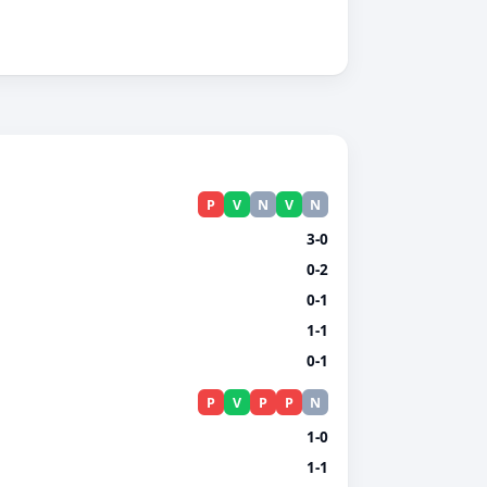
P
V
N
V
N
3-0
0-2
0-1
1-1
0-1
P
V
P
P
N
1-0
1-1