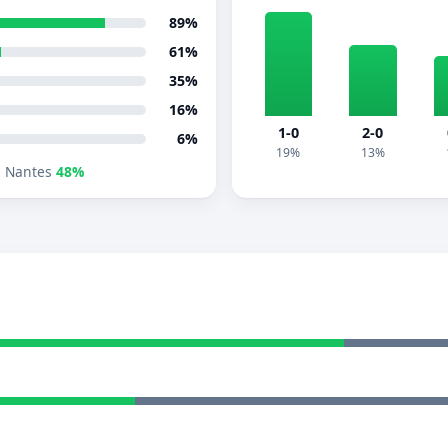
89%
61%
35%
16%
1-0
2-0
6%
19%
13%
 Nantes
48%