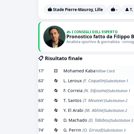
🏟️ Stade Pierre-Mauroy, Lille
🏟️ -
👤 T
✍️ I CONSIGLI DELL'ESPERTO
Pronostico fatto da Filippo 
Analista sportivo & giornalista · consig
📋 Risultato finale
17'
🟨
Mohamed Kaba
Yellow Card
62'
🔄
L. Leroux
(F. Coquelin)
Substitution 1
63'
🔄
F. Correia
(N. Edjouma)
Substitution 1
63'
🔄
T. Santos
(T. Meunier)
Substitution 2
63'
🔄
Y. El Arabi
(M. Abline)
Substitution 2
63'
🔄
D. Machado
(D. Tabibou)
Substitution 3
74'
🔄
G. Perrin
(O. Giroud)
Substitution 3