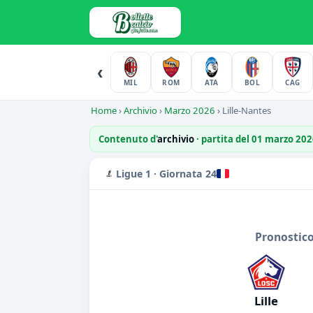
‹
MIL
ROM
ATA
BOL
CAG
Home
›
Archivio
›
Marzo 2026
›
Lille-Nantes
Contenuto d'
archivio
· partita del 01 marzo 20
Ligue 1 · Giornata 24
Pronostico
Lille