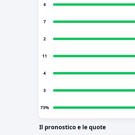
4
7
2
11
4
3
73%
Il pronostico e le quote