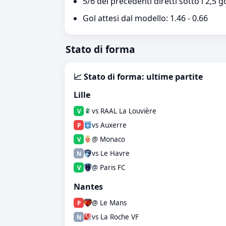
5/6 dei precedenti diretti sotto i 2,5 g
Gol attesi dal modello: 1.46 - 0.66
Stato di forma
📈 Stato di forma: ultime partite
Lille
vs RAAL La Louvière
V
vs Auxerre
P
@ Monaco
V
vs Le Havre
N
@ Paris FC
V
Nantes
@ Le Mans
P
vs La Roche VF
N