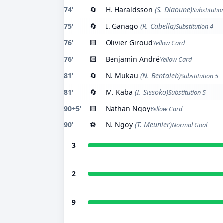
74'
🔄
H. Haraldsson
(S. Diaoune)
Substitutio
75'
🔄
I. Ganago
(R. Cabella)
Substitution 4
76'
🟨
Olivier Giroud
Yellow Card
76'
🟨
Benjamin André
Yellow Card
81'
🔄
N. Mukau
(N. Bentaleb)
Substitution 5
81'
🔄
M. Kaba
(I. Sissoko)
Substitution 5
90+5'
🟨
Nathan Ngoy
Yellow Card
90'
⚽
N. Ngoy
(T. Meunier)
Normal Goal
3
2
9