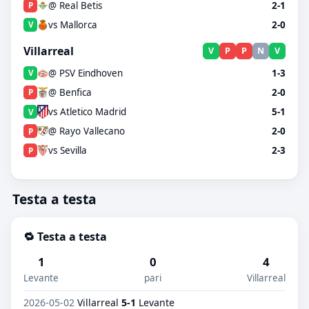
@ Real Betis
2-1
P
vs Mallorca
2-0
V
Villarreal
V
P
P
N
V
@ PSV Eindhoven
1-3
V
@ Benfica
2-0
P
vs Atletico Madrid
5-1
V
@ Rayo Vallecano
2-0
P
vs Sevilla
2-3
P
Testa a testa
🔁 Testa a testa
1
0
4
Levante
pari
Villarreal
2026-05-02
Villarreal
5-1
Levante