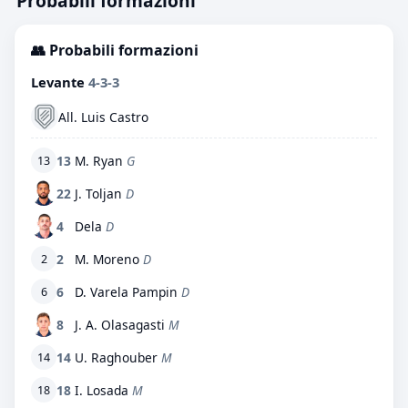
Probabili formazioni
👥 Probabili formazioni
Levante
4-3-3
All. Luis Castro
13
M. Ryan
G
13
22
J. Toljan
D
4
Dela
D
2
M. Moreno
D
2
6
D. Varela Pampin
D
6
8
J. A. Olasagasti
M
14
U. Raghouber
M
14
18
I. Losada
M
18