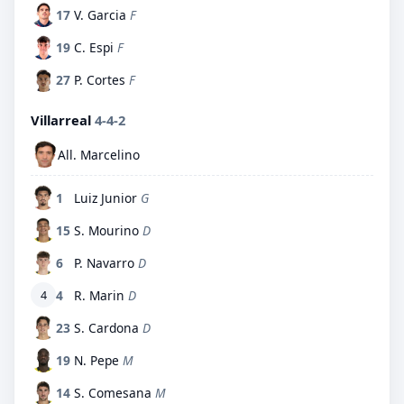
17
V. Garcia
F
19
C. Espi
F
27
P. Cortes
F
Villarreal
4-4-2
All. Marcelino
1
Luiz Junior
G
15
S. Mourino
D
6
P. Navarro
D
4
R. Marin
D
4
23
S. Cardona
D
19
N. Pepe
M
14
S. Comesana
M