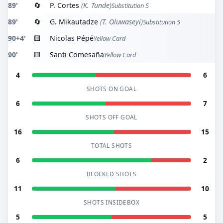
89'
🔄
P. Cortes
(K. Tunde)
Substitution 5
89'
🔄
G. Mikautadze
(T. Oluwaseyi)
Substitution 5
90+4'
🟨
Nicolas Pépé
Yellow Card
90'
🟨
Santi Comesaña
Yellow Card
4
6
SHOTS ON GOAL
6
7
SHOTS OFF GOAL
16
15
TOTAL SHOTS
6
2
BLOCKED SHOTS
11
10
SHOTS INSIDEBOX
5
5