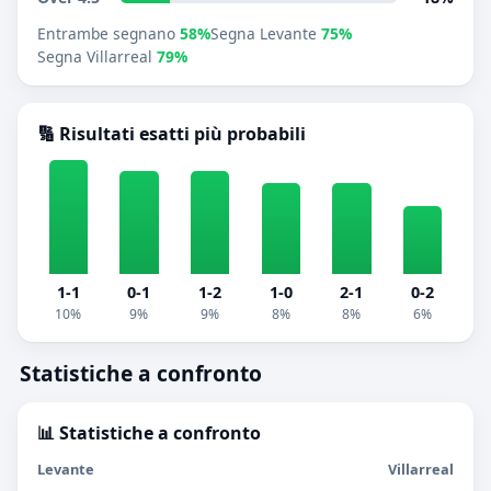
Entrambe segnano
58%
Segna Levante
75%
Segna Villarreal
79%
🔢 Risultati esatti più probabili
1-1
0-1
1-2
1-0
2-1
0-2
10%
9%
9%
8%
8%
6%
Statistiche a confronto
📊 Statistiche a confronto
Levante
Villarreal