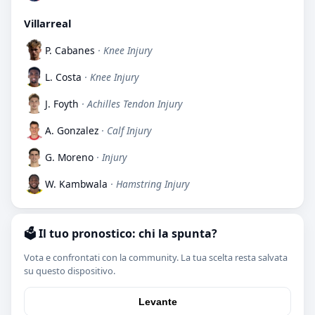
Villarreal
P. Cabanes
· Knee Injury
L. Costa
· Knee Injury
J. Foyth
· Achilles Tendon Injury
A. Gonzalez
· Calf Injury
G. Moreno
· Injury
W. Kambwala
· Hamstring Injury
🗳️ Il tuo pronostico: chi la spunta?
Vota e confrontati con la community. La tua scelta resta salvata
su questo dispositivo.
Levante