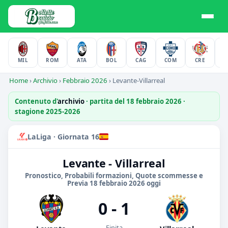
MIL
ROM
ATA
BOL
CAG
COM
CRE
F
Home
›
Archivio
›
Febbraio 2026
›
Levante-Villarreal
Contenuto d'
archivio
· partita del 18 febbraio 2026 ·
stagione 2025-2026
LaLiga · Giornata 16
Levante - Villarreal
Pronostico, Probabili formazioni, Quote scommesse e
Previa 18 febbraio 2026 oggi
0 - 1
Finita