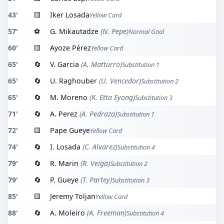
43'
🟨
Iker Losada
Yellow Card
57'
⚽
G. Mikautadze
(N. Pepe)
Normal Goal
60'
🟨
Ayoze Pérez
Yellow Card
65'
🔄
V. Garcia
(A. Matturro)
Substitution 1
65'
🔄
U. Raghouber
(U. Vencedor)
Substitution 2
65'
🔄
M. Moreno
(K. Etta Eyong)
Substitution 3
71'
🔄
A. Perez
(A. Pedraza)
Substitution 1
72'
🟨
Pape Gueye
Yellow Card
74'
🔄
I. Losada
(C. Alvarez)
Substitution 4
79'
🔄
R. Marin
(R. Veiga)
Substitution 2
79'
🔄
P. Gueye
(T. Partey)
Substitution 3
85'
🟨
Jeremy Toljan
Yellow Card
88'
🔄
A. Moleiro
(A. Freeman)
Substitution 4