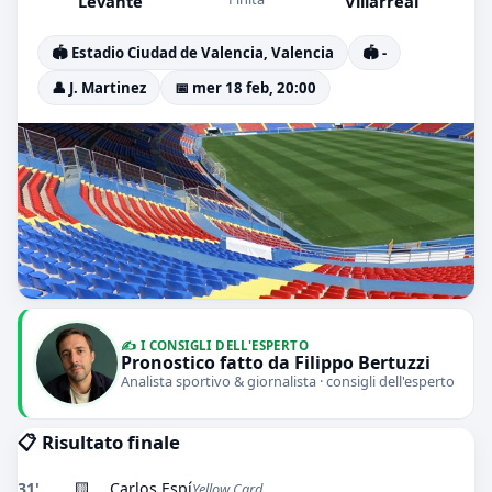
Levante
Villarreal
🏟️ Estadio Ciudad de Valencia, Valencia
🏟️ -
👤 J. Martinez
📅 mer 18 feb, 20:00
✍️ I CONSIGLI DELL'ESPERTO
Pronostico fatto da Filippo Bertuzzi
Analista sportivo & giornalista · consigli dell'esperto
📋 Risultato finale
31'
🟨
Carlos Espí
Yellow Card