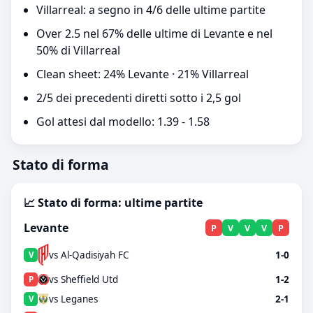
Villarreal: a segno in 4/6 delle ultime partite
Over 2.5 nel 67% delle ultime di Levante e nel
50% di Villarreal
Clean sheet: 24% Levante · 21% Villarreal
2/5 dei precedenti diretti sotto i 2,5 gol
Gol attesi dal modello: 1.39 - 1.58
Stato di forma
📈 Stato di forma: ultime partite
Levante
P
V
V
V
P
vs Al-Qadisiyah FC
1-0
V
vs Sheffield Utd
1-2
P
vs Leganes
2-1
V