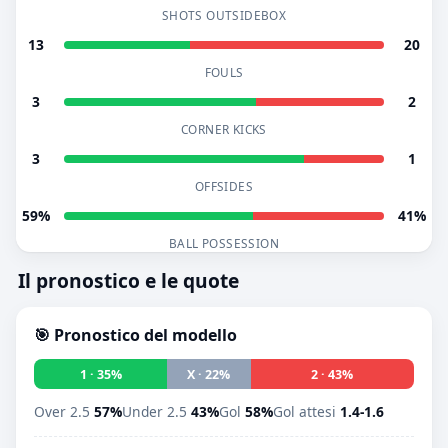
SHOTS OUTSIDEBOX
13
20
FOULS
3
2
CORNER KICKS
3
1
OFFSIDES
59%
41%
BALL POSSESSION
Il pronostico e le quote
🎯 Pronostico del modello
1 · 35%
X · 22%
2 · 43%
Over 2.5
57%
Under 2.5
43%
Gol
58%
Gol attesi
1.4-1.6