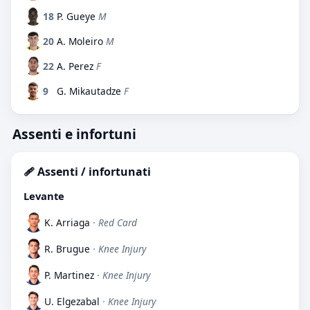
18
P. Gueye
M
20
A. Moleiro
M
22
A. Perez
F
9
G. Mikautadze
F
Assenti e infortuni
🩹 Assenti / infortunati
Levante
K. Arriaga
· Red Card
R. Brugue
· Knee Injury
P. Martinez
· Knee Injury
U. Elgezabal
· Knee Injury