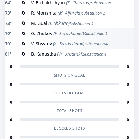
64'
🔄
V. Bichakhchyan
(K. Chodyna)
Substitution 1
73'
🔄
R. Morishita
(M. Alfarela)
Substitution 2
73'
🔄
M. Gual
(I. Shkurin)
Substitution 3
79'
🔄
G. Zhukov
(E. Seydakhmet)
Substitution 3
79'
🔄
V. Shvyrev
(A. Baydavletov)
Substitution 4
81'
🔄
B. Kapustka
(W. Urbanski)
Substitution 4
0
0
SHOTS ON GOAL
0
0
SHOTS OFF GOAL
0
0
TOTAL SHOTS
0
0
BLOCKED SHOTS
0
0