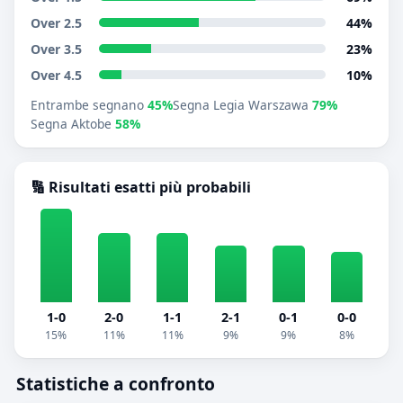
Over 2.5
44%
Over 3.5
23%
Over 4.5
10%
Entrambe segnano
45%
Segna Legia Warszawa
79%
Segna Aktobe
58%
🔢 Risultati esatti più probabili
1-0
2-0
1-1
2-1
0-1
0-0
15%
11%
11%
9%
9%
8%
Statistiche a confronto