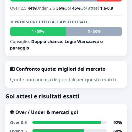
Over 2.5
44%
Under 2.5
56%
Gol
45%
Gol attesi
1.6-0.9
📡 PREVISIONE UFFICIALE API-FOOTBALL
1 · 50%
X · 50%
2 · 0
Consiglio:
Doppia chance: Legia Warszawa o
pareggio
💶 Confronto quote: migliori del mercato
Quote non ancora disponibili per questo match.
Gol attesi e risultati esatti
⚽ Over / Under & mercati gol
Over 0.5
92%
Over 1.5
69%