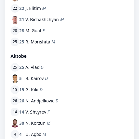
22
J. Elitim
M
22
21
V. Bichakhchyan
M
28
M. Gual
F
28
25
R. Morishita
M
25
Aktobe
25
A. Vlad
G
25
5
B. Kairov
D
15
G. Kiki
D
15
26
N. Andjelkovic
D
26
14
V. Shvyrev
F
14
30
N. Korzun
M
4
U. Agbo
M
4