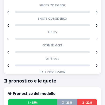
SHOTS INSIDEBOX
0
0
SHOTS OUTSIDEBOX
0
0
FOULS
0
0
CORNER KICKS
0
0
OFFSIDES
0
0
BALL POSSESSION
Il pronostico e le quote
🎯 Pronostico del modello
1 · 55%
X · 23%
2 · 22%