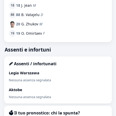
18
J. Jean
M
18
88
B. Vatajelu
D
88
20
G. Zhukov
M
19
O. Omirtaev
F
19
Assenti e infortuni
🩹 Assenti / infortunati
Legia Warszawa
Nessuna assenza segnalata
Aktobe
Nessuna assenza segnalata
🗳️ Il tuo pronostico: chi la spunta?