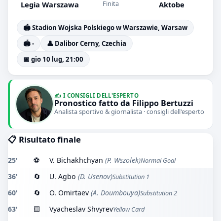
Finita
Legia Warszawa
Aktobe
🏟️ Stadion Wojska Polskiego w Warszawie, Warsaw
🏟️ -
👤 Dalibor Cerny, Czechia
📅 gio 10 lug, 21:00
✍️ I CONSIGLI DELL'ESPERTO
Pronostico fatto da Filippo Bertuzzi
Analista sportivo & giornalista · consigli dell'esperto
📋 Risultato finale
25'
⚽
V. Bichakhchyan
(P. Wszolek)
Normal Goal
36'
🔄
U. Agbo
(D. Usenov)
Substitution 1
60'
🔄
O. Omirtaev
(A. Doumbouya)
Substitution 2
63'
🟨
Vyacheslav Shvyrev
Yellow Card