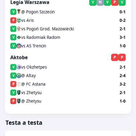
Legia Warszawa
V
N
V
P
V
@ Pogon Szczecin
0-1
V
vs Aris
0-2
P
vs Pogoń Grod. Mazowiecki
2-1
V
vs Radomiak Radom
3-1
V
vs AS Trencin
1-0
V
Aktobe
P
P
vs Okzhetpes
2-1
V
@ Altay
2-4
V
@ FC Astana
3-2
P
vs Zhetysu
2-1
V
@ Zhetysu
1-0
P
Testa a testa