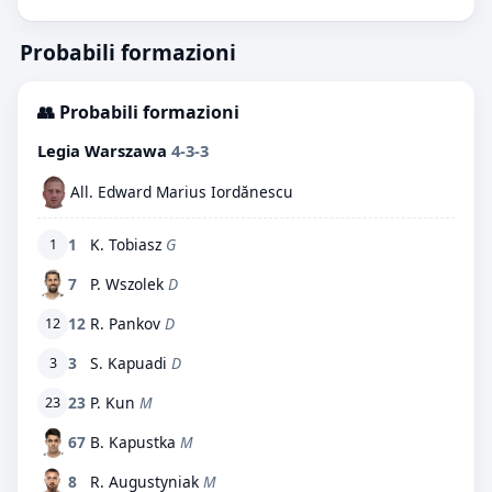
Probabili formazioni
👥 Probabili formazioni
Legia Warszawa
4-3-3
All. Edward Marius Iordănescu
1
K. Tobiasz
G
1
7
P. Wszolek
D
12
R. Pankov
D
12
3
S. Kapuadi
D
3
23
P. Kun
M
23
67
B. Kapustka
M
8
R. Augustyniak
M