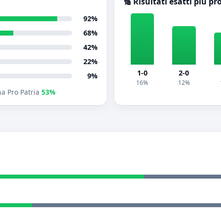
🔢 Risultati esatti più pr
92%
68%
42%
22%
1-0
2-0
9%
16%
12%
a Pro Patria
53%