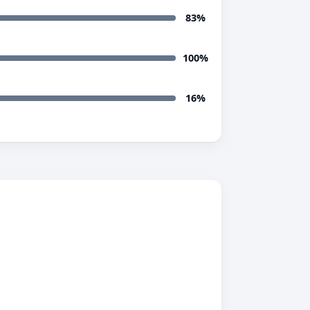
83%
100%
16%