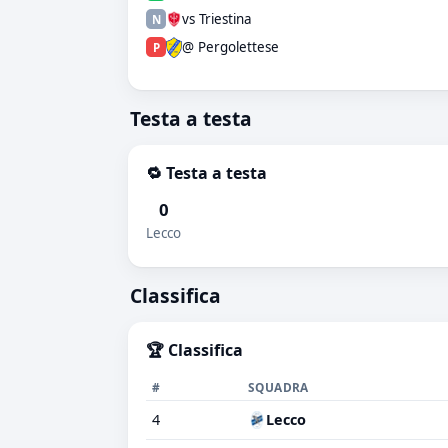
vs Triestina
N
@ Pergolettese
P
Testa a testa
🔁 Testa a testa
0
Lecco
Classifica
🏆 Classifica
#
SQUADRA
4
Lecco