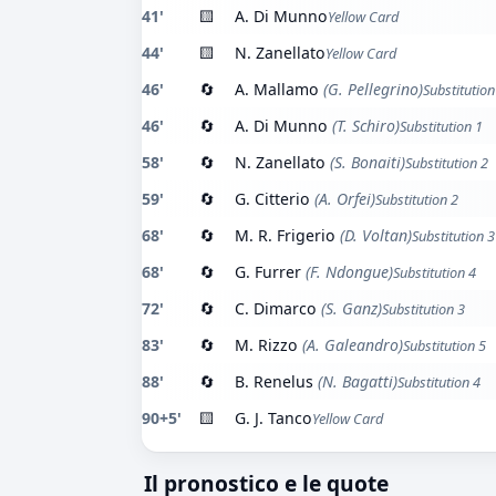
41'
🟨
A. Di Munno
Yellow Card
44'
🟨
N. Zanellato
Yellow Card
46'
🔄
A. Mallamo
(G. Pellegrino)
Substitution
46'
🔄
A. Di Munno
(T. Schiro)
Substitution 1
58'
🔄
N. Zanellato
(S. Bonaiti)
Substitution 2
59'
🔄
G. Citterio
(A. Orfei)
Substitution 2
68'
🔄
M. R. Frigerio
(D. Voltan)
Substitution 3
68'
🔄
G. Furrer
(F. Ndongue)
Substitution 4
72'
🔄
C. Dimarco
(S. Ganz)
Substitution 3
83'
🔄
M. Rizzo
(A. Galeandro)
Substitution 5
88'
🔄
B. Renelus
(N. Bagatti)
Substitution 4
90+5'
🟨
G. J. Tanco
Yellow Card
Il pronostico e le quote