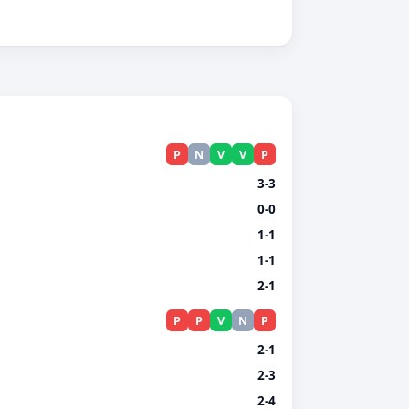
P
N
V
V
P
3-3
0-0
1-1
1-1
2-1
P
P
V
N
P
2-1
2-3
2-4