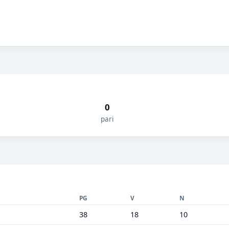
0
pari
PG
V
N
38
18
10