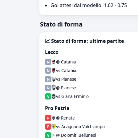
Gol attesi dal modello: 1.62 - 0.75
Stato di forma
📈 Stato di forma: ultime partite
Lecco
@ Catania
N
vs Catania
N
vs Pianese
N
@ Pianese
N
vs Giana Erminio
V
Pro Patria
@ Renate
P
vs Arzignano Valchiampo
P
@ Dolomiti Bellunesi
V