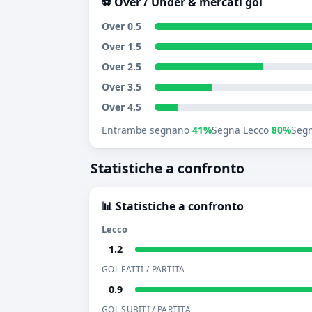
⚽ Over / Under & mercati gol
Over 0.5
Over 1.5
Over 2.5
Over 3.5
Over 4.5
Entrambe segnano
41%
Segna Lecco
80%
Segn
Statistiche a confronto
📊 Statistiche a confronto
Lecco
1.2
GOL FATTI / PARTITA
0.9
GOL SUBITI / PARTITA