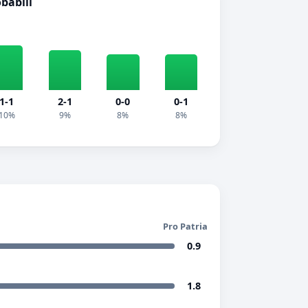
obabili
1-1
2-1
0-0
0-1
10%
9%
8%
8%
Pro Patria
0.9
1.8