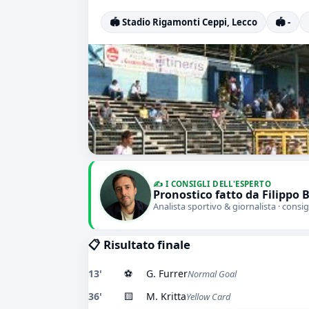
🏟️ Stadio Rigamonti Ceppi, Lecco
🏟️ -
✍️ I CONSIGLI DELL'ESPERTO
Pronostico fatto da Filippo 
Analista sportivo & giornalista · consig
📋 Risultato finale
13'
⚽
G. Furrer
Normal Goal
36'
🟨
M. Kritta
Yellow Card