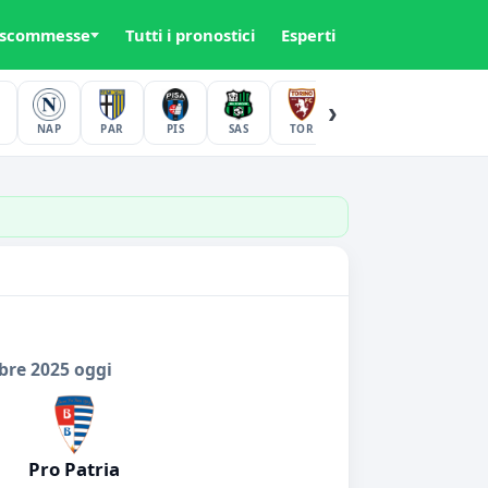
 scommesse
Tutti i pronostici
Esperti
›
NAP
PAR
PIS
SAS
TOR
UDI
VER
bre 2025 oggi
Pro Patria