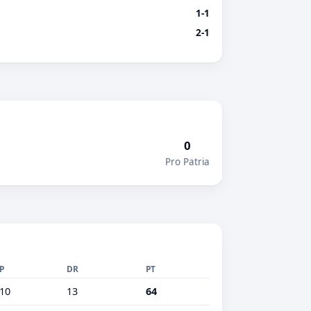
1-1
2-1
0
Pro Patria
P
DR
PT
10
13
64