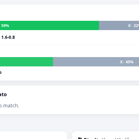
· 59%
X · 2
i
1.6-0.8
X · 45%
o
ato
o match.