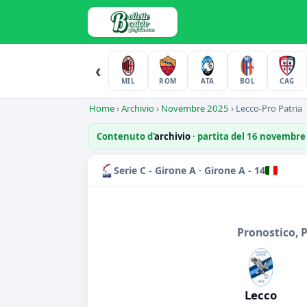
‹
MIL
ROM
ATA
BOL
CAG
Home
›
Archivio
›
Novembre 2025
›
Lecco-Pro Patria
Contenuto d'
archivio
· partita del 16 novembre
Serie C - Girone A · Girone A - 14
Pronostico, 
Lecco