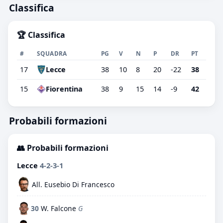
Classifica
🏆 Classifica
#
SQUADRA
PG
V
N
P
DR
PT
17
Lecce
38
10
8
20
-22
38
15
Fiorentina
38
9
15
14
-9
42
Probabili formazioni
👥 Probabili formazioni
Lecce
4-2-3-1
All. Eusebio Di Francesco
30
W. Falcone
G