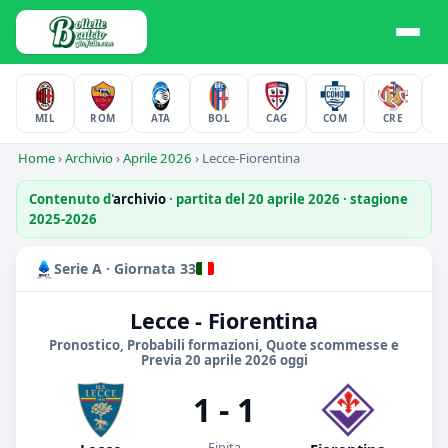
MIL
ROM
ATA
BOL
CAG
COM
CRE
F
Home
›
Archivio
›
Aprile 2026
›
Lecce-Fiorentina
Contenuto d'
archivio
· partita del 20 aprile 2026 · stagione
2025-2026
Serie A · Giornata 33
Lecce - Fiorentina
Pronostico, Probabili formazioni, Quote scommesse e
Previa 20 aprile 2026 oggi
1 - 1
Finita