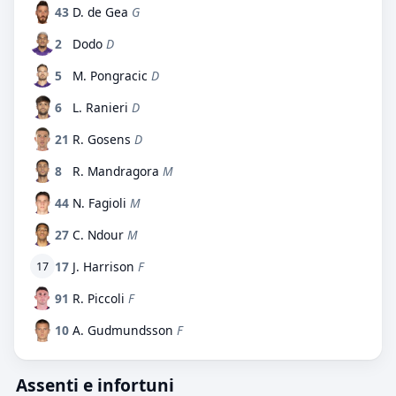
43
D. de Gea
G
2
Dodo
D
5
M. Pongracic
D
6
L. Ranieri
D
21
R. Gosens
D
8
R. Mandragora
M
44
N. Fagioli
M
27
C. Ndour
M
17
J. Harrison
F
17
91
R. Piccoli
F
10
A. Gudmundsson
F
Assenti e infortuni