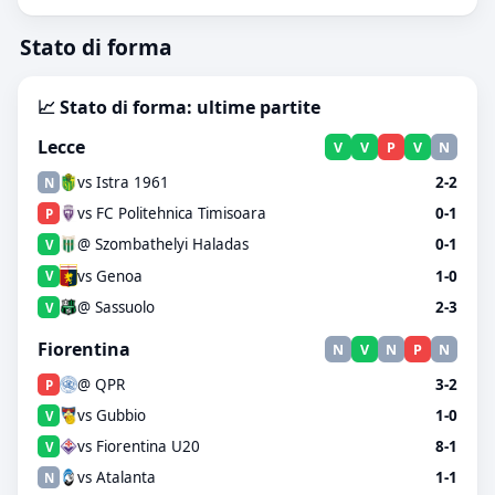
Stato di forma
📈 Stato di forma: ultime partite
Lecce
V
V
P
V
N
vs Istra 1961
2-2
N
vs FC Politehnica Timisoara
0-1
P
@ Szombathelyi Haladas
0-1
V
vs Genoa
1-0
V
@ Sassuolo
2-3
V
Fiorentina
N
V
N
P
N
@ QPR
3-2
P
vs Gubbio
1-0
V
vs Fiorentina U20
8-1
V
vs Atalanta
1-1
N