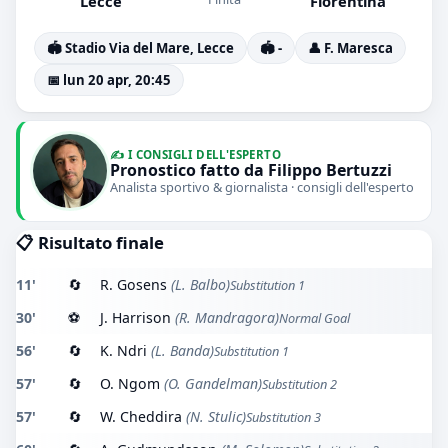
Lecce
Fiorentina
🏟️ Stadio Via del Mare, Lecce
🏟️ -
👤 F. Maresca
📅 lun 20 apr, 20:45
✍️ I CONSIGLI DELL'ESPERTO
Pronostico fatto da Filippo Bertuzzi
Analista sportivo & giornalista · consigli dell'esperto
📋 Risultato finale
11'
🔄
R. Gosens
(L. Balbo)
Substitution 1
30'
⚽
J. Harrison
(R. Mandragora)
Normal Goal
56'
🔄
K. Ndri
(L. Banda)
Substitution 1
57'
🔄
O. Ngom
(O. Gandelman)
Substitution 2
57'
🔄
W. Cheddira
(N. Stulic)
Substitution 3