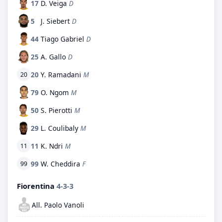
17
D. Veiga
D
5
J. Siebert
D
44
Tiago Gabriel
D
25
A. Gallo
D
20
Y. Ramadani
M
20
79
O. Ngom
M
50
S. Pierotti
M
29
L. Coulibaly
M
11
K. Ndri
M
11
99
W. Cheddira
F
99
Fiorentina
4-3-3
All. Paolo Vanoli