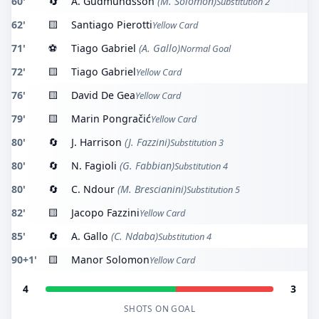
60'
🔄
A. Gudmundsson
(M. Solomon)
Substitution 2
62'
🟨
Santiago Pierotti
Yellow Card
71'
⚽
Tiago Gabriel
(A. Gallo)
Normal Goal
72'
🟨
Tiago Gabriel
Yellow Card
76'
🟨
David De Gea
Yellow Card
79'
🟨
Marin Pongračić
Yellow Card
80'
🔄
J. Harrison
(J. Fazzini)
Substitution 3
80'
🔄
N. Fagioli
(G. Fabbian)
Substitution 4
80'
🔄
C. Ndour
(M. Brescianini)
Substitution 5
82'
🟨
Jacopo Fazzini
Yellow Card
85'
🔄
A. Gallo
(C. Ndaba)
Substitution 4
90+1'
🟨
Manor Solomon
Yellow Card
4
3
SHOTS ON GOAL