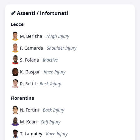
🩹 Assenti / infortunati
Lecce
M. Berisha
· Thigh Injury
F. Camarda
· Shoulder Injury
S. Fofana
· Inactive
K. Gaspar
· Knee Injury
R. Sottil
· Back Injury
Fiorentina
N. Fortini
· Back Injury
M. Kean
· Calf Injury
T. Lamptey
· Knee Injury