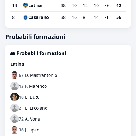
13
Latina
38
10
12
16
-9
42
8
Casarano
38
16
8
14
-1
56
Probabili formazioni
👥 Probabili formazioni
Latina
67
D. Mastrantonio
13
F. Marenco
18
E. Dutu
2
E. Ercolano
72
A. Vona
36
J. Lipani