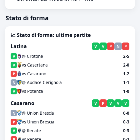
Stato di forma
📈 Stato di forma: ultime partite
Latina
V
V
P
N
P
@ Crotone
2-5
V
vs Casertana
2-0
V
vs Casarano
1-2
P
@ Audace Cerignola
1-1
N
vs Potenza
1-0
V
Casarano
V
P
V
V
V
@ Union Brescia
0-0
N
vs Union Brescia
0-3
P
@ Renate
0-3
V
vs Renate
0-2
P