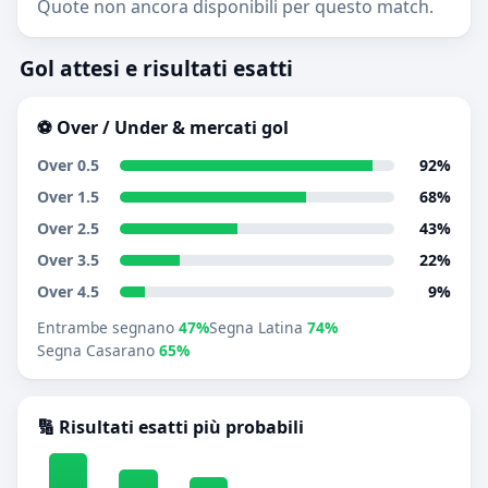
Quote non ancora disponibili per questo match.
Gol attesi e risultati esatti
⚽ Over / Under & mercati gol
Over 0.5
92%
Over 1.5
68%
Over 2.5
43%
Over 3.5
22%
Over 4.5
9%
Entrambe segnano
47%
Segna Latina
74%
Segna Casarano
65%
🔢 Risultati esatti più probabili