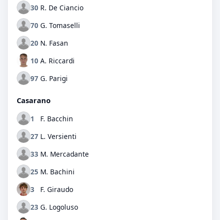
30
R. De Ciancio
70
G. Tomaselli
20
N. Fasan
10
A. Riccardi
97
G. Parigi
Casarano
1
F. Bacchin
27
L. Versienti
33
M. Mercadante
25
M. Bachini
3
F. Giraudo
23
G. Logoluso