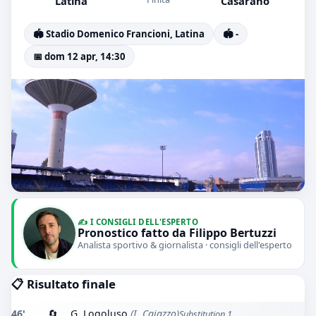
Latina
Casarano
🏟️ Stadio Domenico Francioni, Latina
🏟️ -
📅 dom 12 apr, 14:30
✍️ I CONSIGLI DELL'ESPERTO
Pronostico fatto da Filippo Bertuzzi
Analista sportivo & giornalista · consigli dell'esperto
📋 Risultato finale
46'
🔄
G. Logoluso
(I. Cajazzo)
Substitution 1