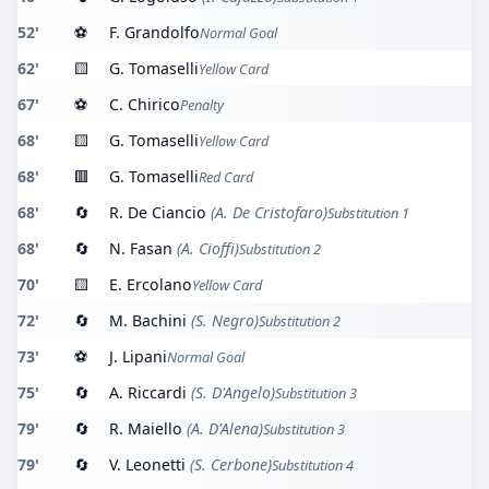
52'
⚽
F. Grandolfo
Normal Goal
62'
🟨
G. Tomaselli
Yellow Card
67'
⚽
C. Chirico
Penalty
68'
🟨
G. Tomaselli
Yellow Card
68'
🟥
G. Tomaselli
Red Card
68'
🔄
R. De Ciancio
(A. De Cristofaro)
Substitution 1
68'
🔄
N. Fasan
(A. Cioffi)
Substitution 2
70'
🟨
E. Ercolano
Yellow Card
72'
🔄
M. Bachini
(S. Negro)
Substitution 2
73'
⚽
J. Lipani
Normal Goal
75'
🔄
A. Riccardi
(S. D'Angelo)
Substitution 3
79'
🔄
R. Maiello
(A. D'Alena)
Substitution 3
79'
🔄
V. Leonetti
(S. Cerbone)
Substitution 4