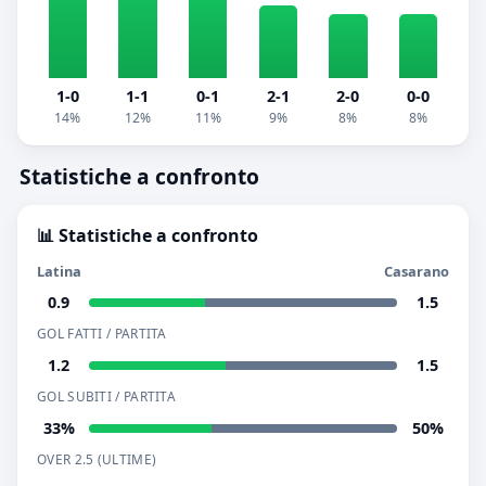
1-0
1-1
0-1
2-1
2-0
0-0
14%
12%
11%
9%
8%
8%
Statistiche a confronto
📊 Statistiche a confronto
Latina
Casarano
0.9
1.5
GOL FATTI / PARTITA
1.2
1.5
GOL SUBITI / PARTITA
33%
50%
OVER 2.5 (ULTIME)