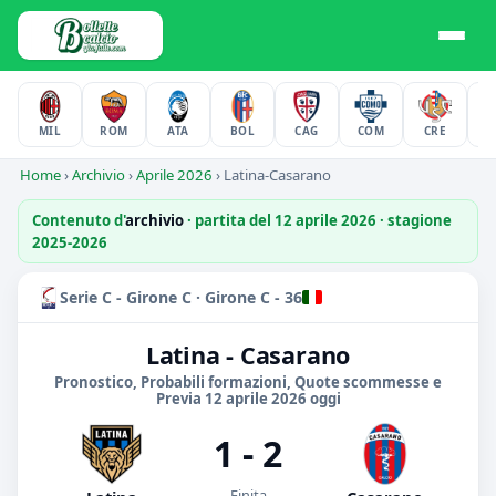
MIL
ROM
ATA
BOL
CAG
COM
CRE
F
Home
›
Archivio
›
Aprile 2026
›
Latina-Casarano
Contenuto d'
archivio
· partita del 12 aprile 2026 · stagione
2025-2026
Serie C - Girone C · Girone C - 36
Latina - Casarano
Pronostico, Probabili formazioni, Quote scommesse e
Previa 12 aprile 2026 oggi
1 - 2
Finita