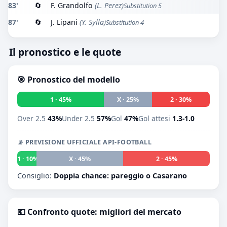
83'
🔄
F. Grandolfo
(L. Perez)
Substitution 5
87'
🔄
J. Lipani
(Y. Sylla)
Substitution 4
Il pronostico e le quote
🎯 Pronostico del modello
1 · 45%
X · 25%
2 · 30%
Over 2.5
43%
Under 2.5
57%
Gol
47%
Gol attesi
1.3-1.0
📡 PREVISIONE UFFICIALE API-FOOTBALL
1 · 10%
X · 45%
2 · 45%
Consiglio:
Doppia chance: pareggio o Casarano
💶 Confronto quote: migliori del mercato