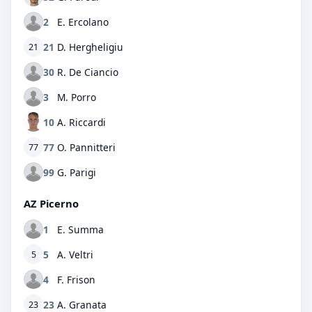
2
E. Ercolano
21
D. Hergheligiu
21
30
R. De Ciancio
3
M. Porro
10
A. Riccardi
77
O. Pannitteri
77
99
G. Parigi
AZ Picerno
1
E. Summa
5
A. Veltri
5
4
F. Frison
23
A. Granata
23