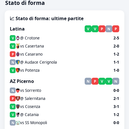
Stato di forma
📈 Stato di forma: ultime partite
Latina
V
V
P
N
P
@ Crotone
2-5
V
vs Casertana
2-0
V
vs Casarano
1-2
P
@ Audace Cerignola
1-1
N
vs Potenza
1-0
V
AZ Picerno
N
P
V
V
N
vs Sorrento
0-0
N
@ Salernitana
2-1
P
vs Cosenza
3-1
V
@ Catania
1-2
V
vs SS Monopoli
0-0
N