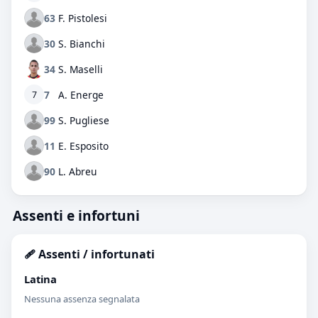
63
F. Pistolesi
30
S. Bianchi
34
S. Maselli
7
A. Energe
7
99
S. Pugliese
11
E. Esposito
90
L. Abreu
Assenti e infortuni
🩹 Assenti / infortunati
Latina
Nessuna assenza segnalata