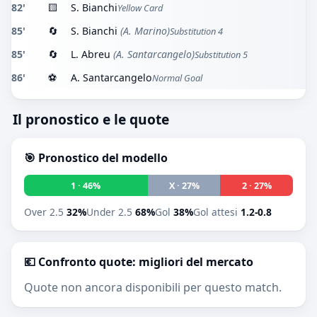
82'
🟨
S. Bianchi
Yellow Card
85'
🔄
S. Bianchi
(A. Marino)
Substitution 4
85'
🔄
L. Abreu
(A. Santarcangelo)
Substitution 5
86'
⚽
A. Santarcangelo
Normal Goal
Il pronostico e le quote
🎯 Pronostico del modello
1 · 46%
X · 27%
2 · 27%
Over 2.5
32%
Under 2.5
68%
Gol
38%
Gol attesi
1.2-0.8
💶 Confronto quote: migliori del mercato
Quote non ancora disponibili per questo match.