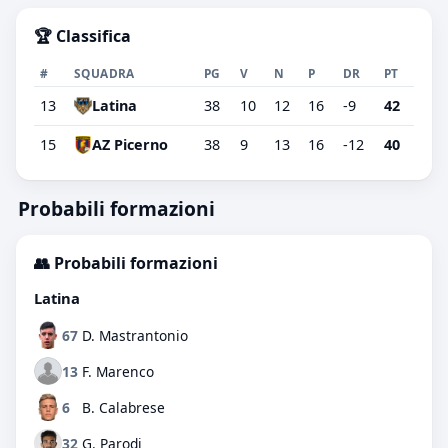
🏆 Classifica
#
SQUADRA
PG
V
N
P
DR
PT
13
Latina
38
10
12
16
-9
42
15
AZ Picerno
38
9
13
16
-12
40
Probabili formazioni
👥 Probabili formazioni
Latina
67
D. Mastrantonio
13
F. Marenco
6
B. Calabrese
32
G. Parodi