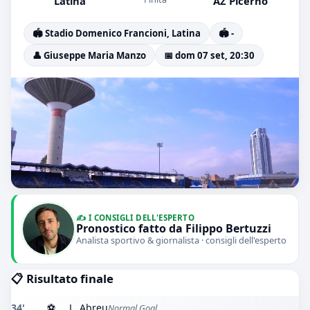
Latina
AZ Picerno
🏟️ Stadio Domenico Francioni, Latina
🏟️ -
👤 Giuseppe Maria Manzo
📅 dom 07 set, 20:30
✍️ I CONSIGLI DELL'ESPERTO
Pronostico fatto da Filippo Bertuzzi
Analista sportivo & giornalista · consigli dell'esperto
📋 Risultato finale
34'
⚽
L. Abreu
Normal Goal