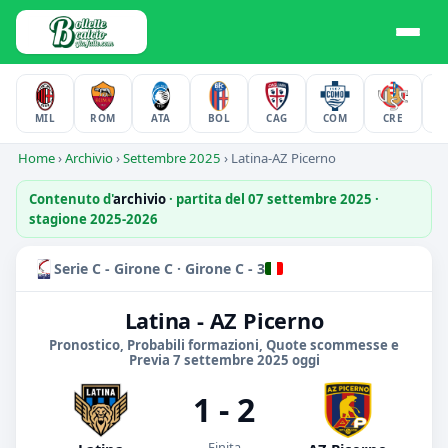
MIL
ROM
ATA
BOL
CAG
COM
CRE
F
Home
›
Archivio
›
Settembre 2025
›
Latina-AZ Picerno
Contenuto d'
archivio
· partita del 07 settembre 2025 ·
stagione 2025-2026
Serie C - Girone C · Girone C - 3
Latina - AZ Picerno
Pronostico, Probabili formazioni, Quote scommesse e
Previa 7 settembre 2025 oggi
1 - 2
Finita