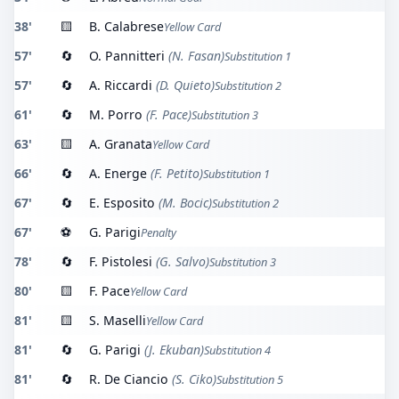
38'
🟨
B. Calabrese
Yellow Card
57'
🔄
O. Pannitteri
(N. Fasan)
Substitution 1
57'
🔄
A. Riccardi
(D. Quieto)
Substitution 2
61'
🔄
M. Porro
(F. Pace)
Substitution 3
63'
🟨
A. Granata
Yellow Card
66'
🔄
A. Energe
(F. Petito)
Substitution 1
67'
🔄
E. Esposito
(M. Bocic)
Substitution 2
67'
⚽
G. Parigi
Penalty
78'
🔄
F. Pistolesi
(G. Salvo)
Substitution 3
80'
🟨
F. Pace
Yellow Card
81'
🟨
S. Maselli
Yellow Card
81'
🔄
G. Parigi
(J. Ekuban)
Substitution 4
81'
🔄
R. De Ciancio
(S. Ciko)
Substitution 5