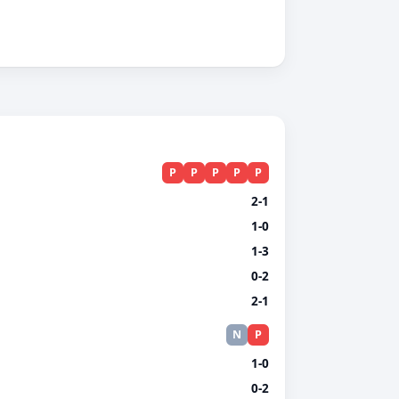
P
P
P
P
P
2-1
1-0
1-3
0-2
2-1
N
P
1-0
0-2