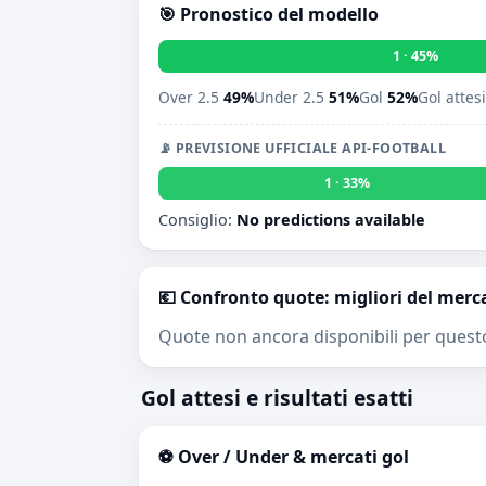
🎯 Pronostico del modello
1 · 45%
Over 2.5
49%
Under 2.5
51%
Gol
52%
Gol attes
📡 PREVISIONE UFFICIALE API-FOOTBALL
1 · 33%
Consiglio:
No predictions available
💶 Confronto quote: migliori del merc
Quote non ancora disponibili per quest
Gol attesi e risultati esatti
⚽ Over / Under & mercati gol