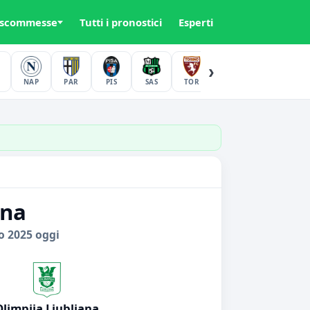
 scommesse
Tutti i pronostici
Esperti
›
NAP
PAR
PIS
SAS
TOR
UDI
VER
ana
o 2025 oggi
Olimpija Ljubljana