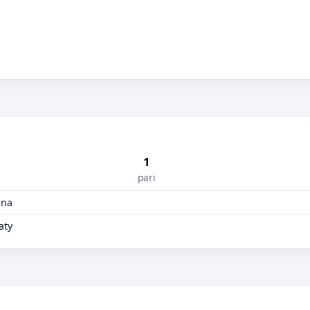
1
pari
ana
aty