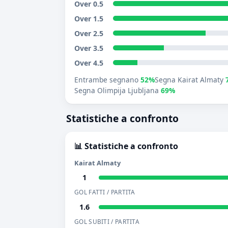
Over 0.5
Over 1.5
Over 2.5
Over 3.5
Over 4.5
Entrambe segnano
52%
Segna Kairat Almaty
Segna Olimpija Ljubljana
69%
Statistiche a confronto
📊 Statistiche a confronto
Kairat Almaty
1
GOL FATTI / PARTITA
1.6
GOL SUBITI / PARTITA