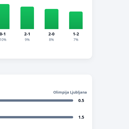
0-1
2-1
2-0
1-2
10%
9%
8%
7%
Olimpija Ljubljana
0.5
1.5