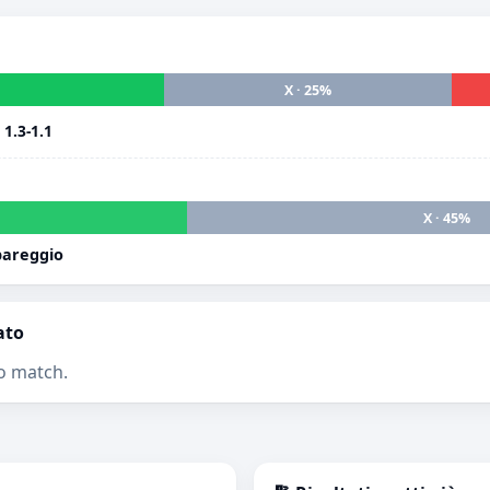
X · 25%
i
1.3-1.1
X · 45%
pareggio
ato
o match.