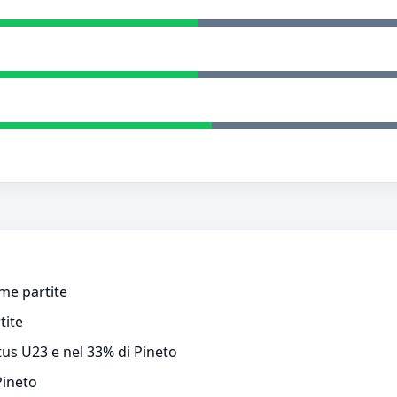
ime partite
tite
tus U23 e nel 33% di Pineto
Pineto