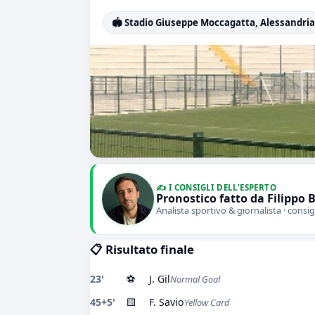
🏟️ Stadio Giuseppe Moccagatta, Alessandria
✍️ I CONSIGLI DELL'ESPERTO
Pronostico fatto da Filippo 
Analista sportivo & giornalista · consig
📋 Risultato finale
23'
⚽
J. Gil
Normal Goal
45+5'
🟨
F. Savio
Yellow Card