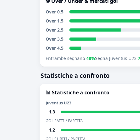
⚽ Over / Under & mercati gol
Over 0.5
Over 1.5
Over 2.5
Over 3.5
Over 4.5
Entrambe segnano
48%
Segna Juventus U23
Statistiche a confronto
📊 Statistiche a confronto
Juventus U23
1.3
GOL FATTI / PARTITA
1.2
GOL SUBITI / PARTITA