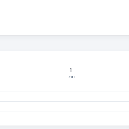
1
pari