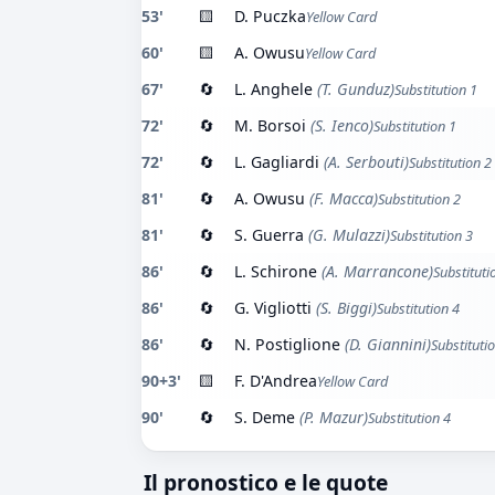
53'
🟨
D. Puczka
Yellow Card
60'
🟨
A. Owusu
Yellow Card
67'
🔄
L. Anghele
(T. Gunduz)
Substitution 1
72'
🔄
M. Borsoi
(S. Ienco)
Substitution 1
72'
🔄
L. Gagliardi
(A. Serbouti)
Substitution 2
81'
🔄
A. Owusu
(F. Macca)
Substitution 2
81'
🔄
S. Guerra
(G. Mulazzi)
Substitution 3
86'
🔄
L. Schirone
(A. Marrancone)
Substituti
86'
🔄
G. Vigliotti
(S. Biggi)
Substitution 4
86'
🔄
N. Postiglione
(D. Giannini)
Substituti
90+3'
🟨
F. D'Andrea
Yellow Card
90'
🔄
S. Deme
(P. Mazur)
Substitution 4
Il pronostico e le quote