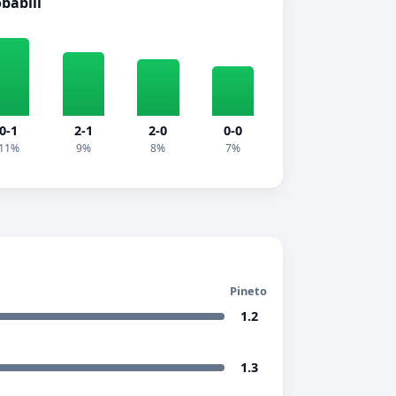
obabili
0-1
2-1
2-0
0-0
11%
9%
8%
7%
Pineto
1.2
1.3