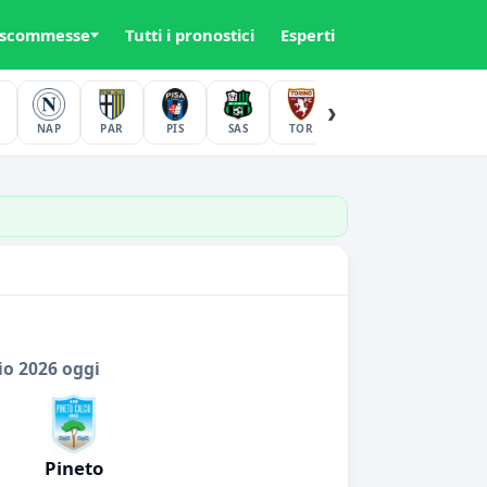
 scommesse
Tutti i pronostici
Esperti
›
NAP
PAR
PIS
SAS
TOR
UDI
VER
io 2026 oggi
Pineto