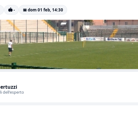
🏟️ -
📅 dom 01 feb, 14:30
Bertuzzi
li dell'esperto