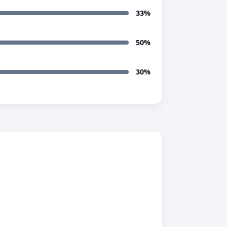
33%
50%
30%