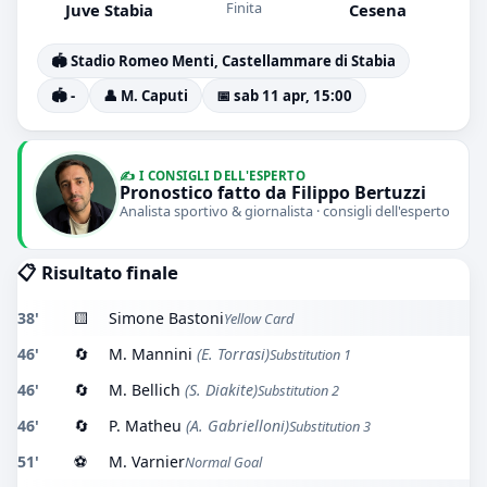
Finita
Juve Stabia
Cesena
🏟️ Stadio Romeo Menti, Castellammare di Stabia
🏟️ -
👤 M. Caputi
📅 sab 11 apr, 15:00
✍️ I CONSIGLI DELL'ESPERTO
Pronostico fatto da Filippo Bertuzzi
Analista sportivo & giornalista · consigli dell'esperto
📋 Risultato finale
38'
🟨
Simone Bastoni
Yellow Card
46'
🔄
M. Mannini
(E. Torrasi)
Substitution 1
46'
🔄
M. Bellich
(S. Diakite)
Substitution 2
46'
🔄
P. Matheu
(A. Gabrielloni)
Substitution 3
51'
⚽
M. Varnier
Normal Goal