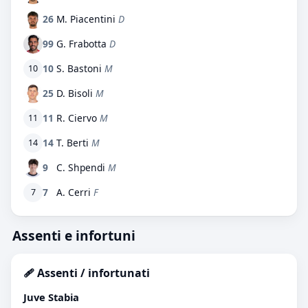
26
M. Piacentini
D
99
G. Frabotta
D
10
S. Bastoni
M
10
25
D. Bisoli
M
11
R. Ciervo
M
11
14
T. Berti
M
14
9
C. Shpendi
M
7
A. Cerri
F
7
Assenti e infortuni
🩹 Assenti / infortunati
Juve Stabia