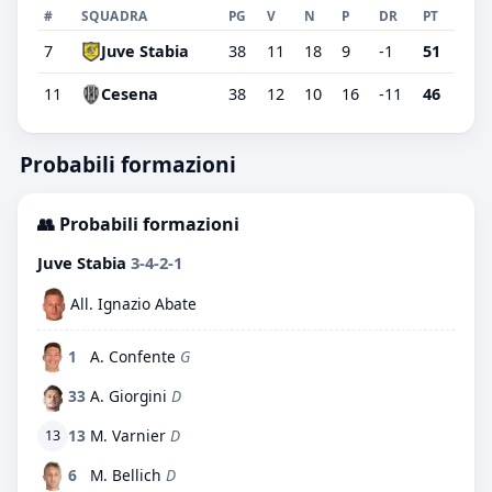
#
SQUADRA
PG
V
N
P
DR
PT
7
Juve Stabia
38
11
18
9
-1
51
11
Cesena
38
12
10
16
-11
46
Probabili formazioni
👥 Probabili formazioni
Juve Stabia
3-4-2-1
All. Ignazio Abate
1
A. Confente
G
33
A. Giorgini
D
13
M. Varnier
D
13
6
M. Bellich
D