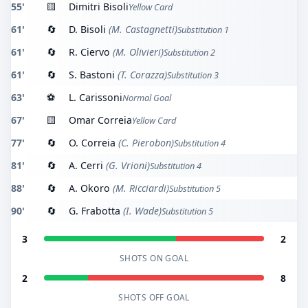
55'
🟨
Dimitri Bisoli
Yellow Card
61'
🔄
D. Bisoli
(M. Castagnetti)
Substitution 1
61'
🔄
R. Ciervo
(M. Olivieri)
Substitution 2
61'
🔄
S. Bastoni
(T. Corazza)
Substitution 3
63'
⚽
L. Carissoni
Normal Goal
67'
🟨
Omar Correia
Yellow Card
77'
🔄
O. Correia
(C. Pierobon)
Substitution 4
81'
🔄
A. Cerri
(G. Vrioni)
Substitution 4
88'
🔄
A. Okoro
(M. Ricciardi)
Substitution 5
90'
🔄
G. Frabotta
(I. Wade)
Substitution 5
3
2
SHOTS ON GOAL
2
8
SHOTS OFF GOAL