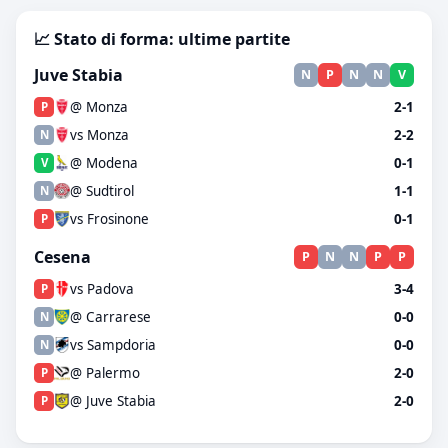
📈 Stato di forma: ultime partite
Juve Stabia
N
P
N
N
V
@ Monza
2-1
P
vs Monza
2-2
N
@ Modena
0-1
V
@ Sudtirol
1-1
N
vs Frosinone
0-1
P
Cesena
P
N
N
P
P
vs Padova
3-4
P
@ Carrarese
0-0
N
vs Sampdoria
0-0
N
@ Palermo
2-0
P
@ Juve Stabia
2-0
P