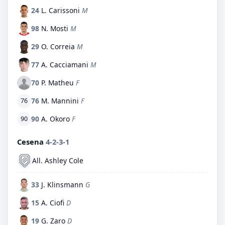
24
L. Carissoni
M
98
N. Mosti
M
29
O. Correia
M
77
A. Cacciamani
M
70
P. Matheu
F
76
M. Mannini
F
76
90
A. Okoro
F
90
Cesena
4-2-3-1
All. Ashley Cole
33
J. Klinsmann
G
15
A. Ciofi
D
19
G. Zaro
D