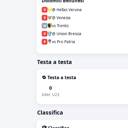
Dolomiti Bellunesi
@ Hellas Verona
P
@ Venezia
P
vs Trento
N
@ Union Brescia
P
vs Pro Patria
P
Testa a testa
🔁 Testa a testa
0
Inter U23
Classifica