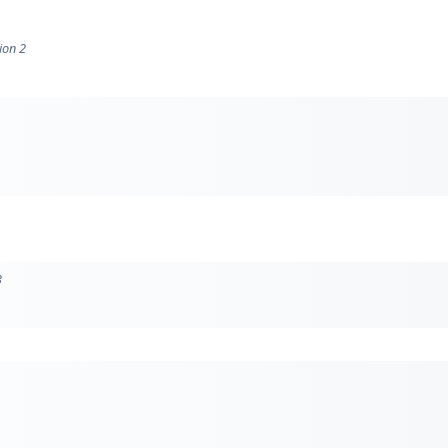
ion 2
3