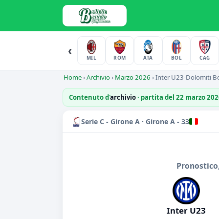
‹
MIL
ROM
ATA
BOL
CAG
Home
›
Archivio
›
Marzo 2026
›
Inter U23-Dolomiti Be
Contenuto d'
archivio
· partita del 22 marzo 20
Serie C - Girone A · Girone A - 33
Pronostico
Inter U23