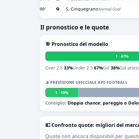
90'
⚽
S. Cinquegrano
Normal Goal
Il pronostico e le quote
🎯 Pronostico del modello
1 · 47%
Over 2.5
33%
Under 2.5
67%
Gol
38%
Gol attes
📡 PREVISIONE UFFICIALE API-FOOTBALL
1 · 10%
Consiglio:
Doppia chance: pareggio o Dolom
💶 Confronto quote: migliori del merc
Quote non ancora disponibili per quest