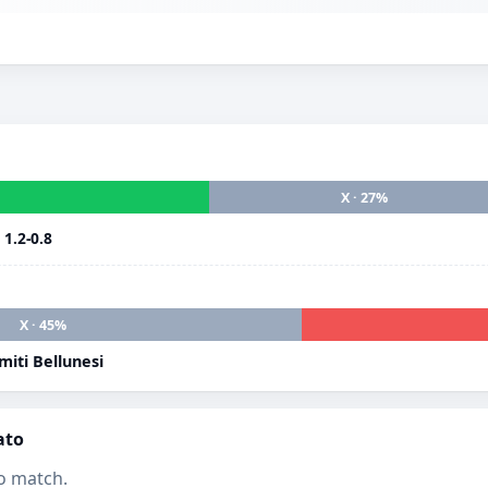
X · 27%
i
1.2-0.8
X · 45%
iti Bellunesi
ato
o match.