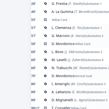
28'
🔄
G. Prestia
(F. Stante)
Substitution 1
46'
🔄
A. La Gumina
(T. Berenbruch)
Substitut
55'
🟨
Yellow Card
57'
🔄
L. Clemenza
(E. Toci)
Substitution 1
57'
🔄
G. Marconi
(A. Vacca)
Substitution 2
58'
🟨
D. Mondonico
Yellow Card
68'
🔄
L. Bovo
(J. Iddrissou)
Substitution 3
68'
🔄
M. Lavelli
(J. Zuberek)
Substitution 4
68'
🔄
N. Trabucchi
(M. Tavanti)
Substitution 
70'
⚽
D. Mondonico
Normal Goal
86'
🔄
I. Amerighi
(M. Cocchi)
Substitution 5
88'
🔄
A. Lattanzio
(E. Alcides)
Substitution 4
88'
🔄
D. Mignanelli
(L. Agosti)
Substitution 5
90+1'
🟨
T. Cossalter
Yellow Card