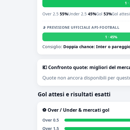
1 
Over 2.5
55%
Under 2.5
45%
Gol
53%
Gol attes
📡 PREVISIONE UFFICIALE API-FOOTBALL
1 · 45%
Consiglio:
Doppia chance: Inter o pareggi
💶 Confronto quote: migliori del merc
Quote non ancora disponibili per quest
Gol attesi e risultati esatti
⚽ Over / Under & mercati gol
Over 0.5
Over 1.5