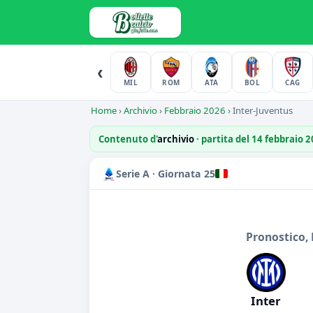
‹
MIL
ROM
ATA
BOL
CAG
Home
›
Archivio
›
Febbraio 2026
›
Inter-Juventus
Contenuto d'
archivio
· partita del 14 febbraio 
Serie A · Giornata 25
Pronostico, 
Inter