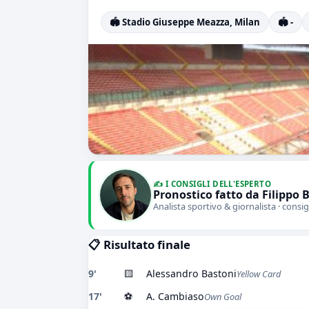
🏟️ Stadio Giuseppe Meazza, Milan
🏟️ -
✍️ I CONSIGLI DELL'ESPERTO
Pronostico fatto da Filippo 
Analista sportivo & giornalista · consig
📋 Risultato finale
9'
🟨
Alessandro Bastoni
Yellow Card
17'
⚽
A. Cambiaso
Own Goal