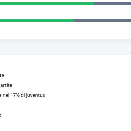
te
artite
 e nel 17% di Juventus
ol