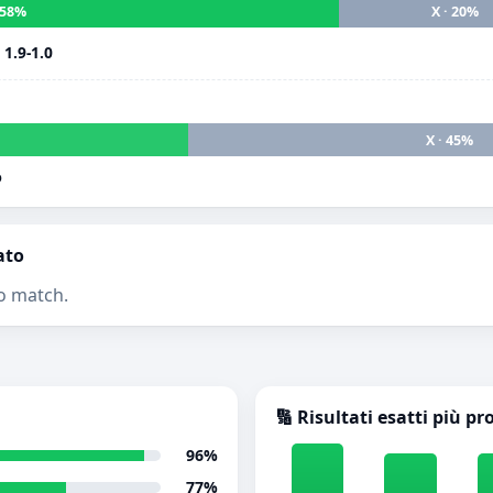
· 58%
X · 20%
i
1.9-1.0
X · 45%
o
ato
o match.
🔢 Risultati esatti più pr
96%
77%