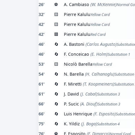
26'
⚽
A. Cambiaso
(W. McKennie)
Normal Go
32'
🟨
Pierre Kalulu
Yellow Card
42'
🟨
Pierre Kalulu
Yellow Card
42'
🟥
Pierre Kalulu
Red Card
46'
🔄
A. Bastoni
(Carlos Augusto)
Substitutio
46'
🔄
F. Conceicao
(E. Holm)
Substitution 1
53'
🟨
Nicolò Barella
Yellow Card
54'
🔄
N. Barella
(H. Calhanoglu)
Substitution
61'
🔄
F. Miretti
(T. Koopmeiners)
Substitution
61'
🔄
J. David
(J. Cabal)
Substitution 3
66'
🔄
P. Sucic
(A. Diouf)
Substitution 3
66'
🔄
Luis Henrique
(F. Esposito)
Substitutio
75'
🔄
K. Yildiz
(J. Boga)
Substitution 4
76'
⚽
F. Esposito
(F. Dimarco)
Normal Goal