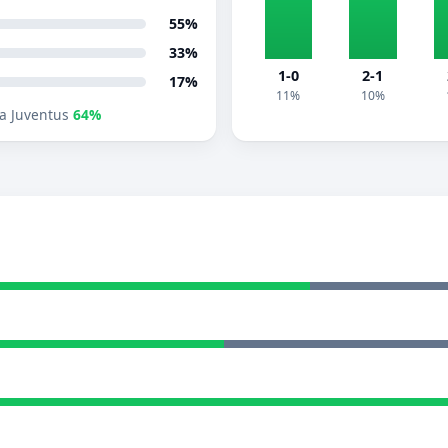
55%
33%
1-0
2-1
17%
11%
10%
a Juventus
64%