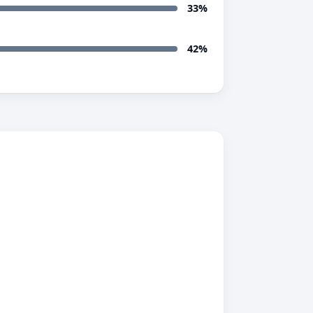
33%
42%