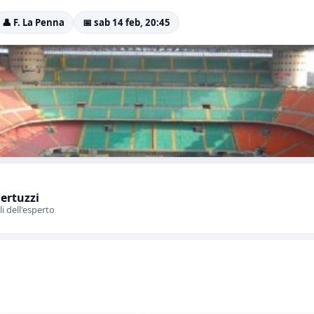
👤 F. La Penna
📅 sab 14 feb, 20:45
Bertuzzi
li dell'esperto