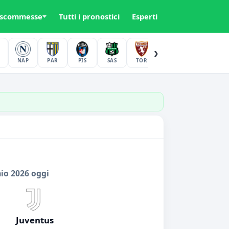
 scommesse
Tutti i pronostici
Esperti
›
NAP
PAR
PIS
SAS
TOR
UDI
VER
io 2026 oggi
Juventus