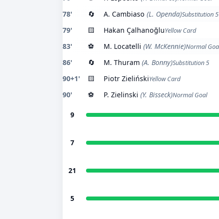
78'
🔄
A. Cambiaso
(L. Openda)
Substitution 5
79'
🟨
Hakan Çalhanoğlu
Yellow Card
83'
⚽
M. Locatelli
(W. McKennie)
Normal Goa
86'
🔄
M. Thuram
(A. Bonny)
Substitution 5
90+1'
🟨
Piotr Zieliński
Yellow Card
90'
⚽
P. Zielinski
(Y. Bisseck)
Normal Goal
9
7
21
5