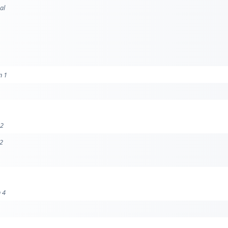
al
n 1
 2
 2
n 4