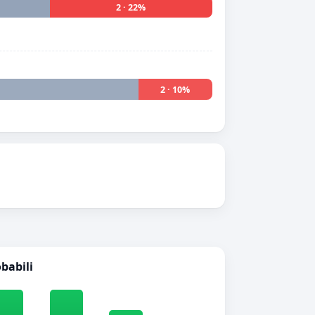
2 · 22%
2 · 10%
obabili