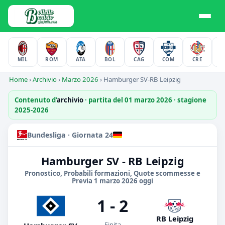
MIL
ROM
ATA
BOL
CAG
COM
CRE
F
Home
›
Archivio
›
Marzo 2026
›
Hamburger SV-RB Leipzig
Contenuto d'
archivio
· partita del 01 marzo 2026 · stagione
2025-2026
Bundesliga · Giornata 24
Hamburger SV - RB Leipzig
Pronostico, Probabili formazioni, Quote scommesse e
Previa 1 marzo 2026 oggi
1 - 2
RB Leipzig
Finita