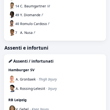
14
C. Baumgartner
M
49
Y. Diomande
F
40
Romulo Cardoso
F
7
A. Nusa
F
Assenti e infortuni
🩹 Assenti / infortunati
Hamburger SV
A. Gronbaek
· Thigh Injury
A. Rossing-Lelesiit
· Injury
RB Leipzig
V. Gebel
· Knee Injury