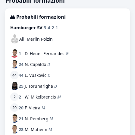
Probabili formazioni
👥 Probabili formazioni
Hamburger SV
3-4-2-1
All. Merlin Polzin
1
D. Heuer Fernandes
G
24
N. Capaldo
D
44
L. Vuskovic
D
44
25
J. Torunarigha
D
2
W. Mikelbrencis
M
2
20
F. Vieira
M
20
21
N. Remberg
M
28
M. Muheim
M