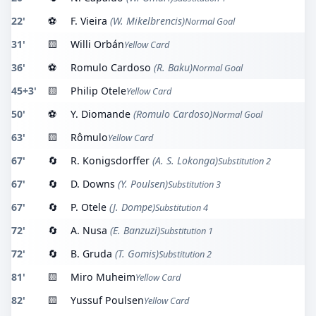
22'
⚽
F. Vieira
(W. Mikelbrencis)
Normal Goal
31'
🟨
Willi Orbán
Yellow Card
36'
⚽
Romulo Cardoso
(R. Baku)
Normal Goal
45+3'
🟨
Philip Otele
Yellow Card
50'
⚽
Y. Diomande
(Romulo Cardoso)
Normal Goal
63'
🟨
Rômulo
Yellow Card
67'
🔄
R. Konigsdorffer
(A. S. Lokonga)
Substitution 2
67'
🔄
D. Downs
(Y. Poulsen)
Substitution 3
67'
🔄
P. Otele
(J. Dompe)
Substitution 4
72'
🔄
A. Nusa
(E. Banzuzi)
Substitution 1
72'
🔄
B. Gruda
(T. Gomis)
Substitution 2
81'
🟨
Miro Muheim
Yellow Card
82'
🟨
Yussuf Poulsen
Yellow Card