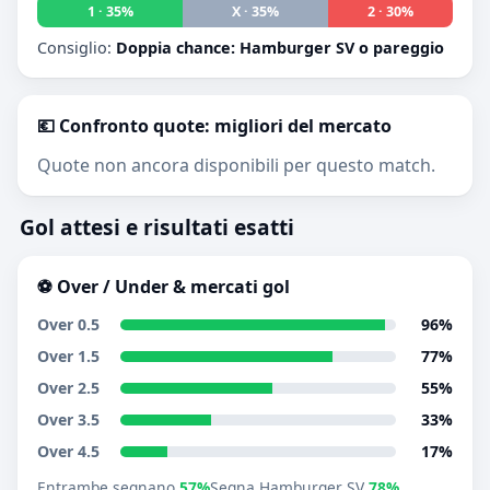
1 · 35%
X · 35%
2 · 30%
Consiglio:
Doppia chance: Hamburger SV o pareggio
💶 Confronto quote: migliori del mercato
Quote non ancora disponibili per questo match.
Gol attesi e risultati esatti
⚽ Over / Under & mercati gol
Over 0.5
96%
Over 1.5
77%
Over 2.5
55%
Over 3.5
33%
Over 4.5
17%
Entrambe segnano
57%
Segna Hamburger SV
78%