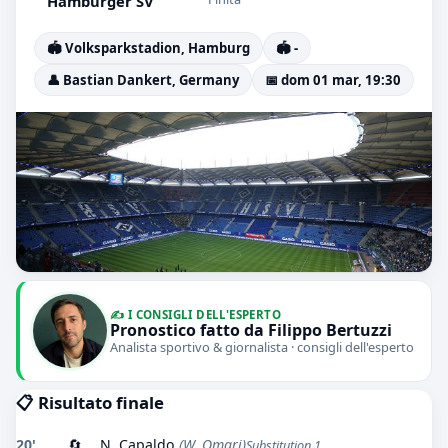
Hamburger SV
🏟️ Volksparkstadion, Hamburg
🏟️ -
👤 Bastian Dankert, Germany
📅 dom 01 mar, 19:30
✍️ I CONSIGLI DELL'ESPERTO
Pronostico fatto da Filippo Bertuzzi
Analista sportivo & giornalista · consigli dell'esperto
📋 Risultato finale
20'
🔄
N. Capaldo
(W. Omari)
Substitution 1