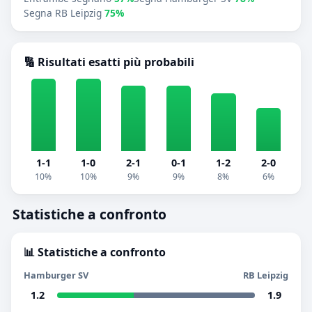
Segna RB Leipzig
75%
🔢 Risultati esatti più probabili
1-1
1-0
2-1
0-1
1-2
2-0
10%
10%
9%
9%
8%
6%
Statistiche a confronto
📊 Statistiche a confronto
Hamburger SV
RB Leipzig
1.2
1.9