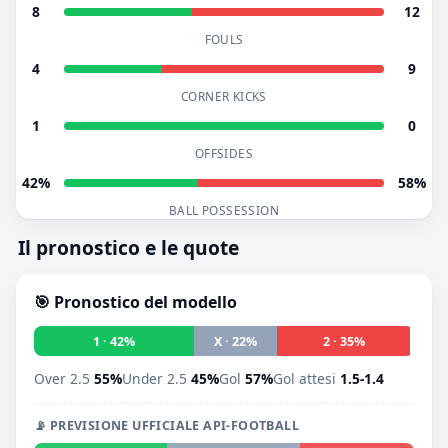
8
12
FOULS
4
9
CORNER KICKS
1
0
OFFSIDES
42%
58%
BALL POSSESSION
Il pronostico e le quote
🎯 Pronostico del modello
1 · 42%
X · 22%
2 · 35%
Over 2.5
55%
Under 2.5
45%
Gol
57%
Gol attesi
1.5-1.4
📡 PREVISIONE UFFICIALE API-FOOTBALL