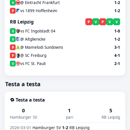
@ Eintracht Frankfurt
1-2
V
vs 1899 Hoffenheim
1-2
P
RB Leipzig
P
V
P
V
V
vs FC Ingolstadt 04
1-0
V
@ Altglienicke
1-2
V
@ Mamelodi Sundowns
3-1
P
@ SC Freiburg
4-1
P
vs FC St. Pauli
2-1
V
Testa a testa
🔁 Testa a testa
0
1
5
Hamburger SV
pari
RB Leipzig
2026-03-01
Hamburger SV
1-2
RB Leipzig