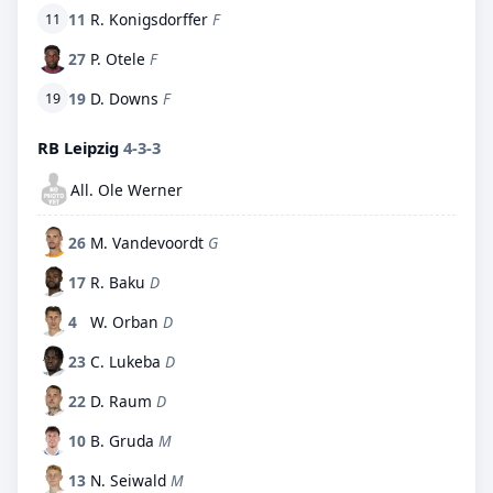
11
R. Konigsdorffer
F
11
27
P. Otele
F
19
D. Downs
F
19
RB Leipzig
4-3-3
All. Ole Werner
26
M. Vandevoordt
G
17
R. Baku
D
4
W. Orban
D
23
C. Lukeba
D
22
D. Raum
D
10
B. Gruda
M
13
N. Seiwald
M