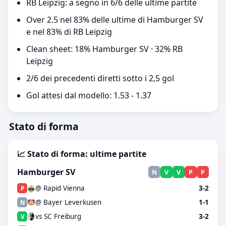
RB Leipzig: a segno in 6/6 delle ultime partite
Over 2.5 nel 83% delle ultime di Hamburger SV
e nel 83% di RB Leipzig
Clean sheet: 18% Hamburger SV · 32% RB
Leipzig
2/6 dei precedenti diretti sotto i 2,5 gol
Gol attesi dal modello: 1.53 - 1.37
Stato di forma
📈 Stato di forma: ultime partite
Hamburger SV
N
V
V
P
P
@ Rapid Vienna
3-2
P
@ Bayer Leverkusen
1-1
N
vs SC Freiburg
3-2
V