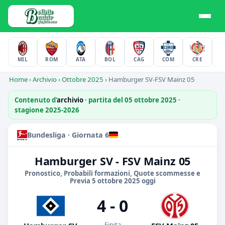
MIL
ROM
ATA
BOL
CAG
COM
CRE
F
Home
›
Archivio
›
Ottobre 2025
›
Hamburger SV-FSV Mainz 05
Contenuto d'
archivio
· partita del 05 ottobre 2025 ·
stagione 2025-2026
Bundesliga · Giornata 6
Hamburger SV - FSV Mainz 05
Pronostico, Probabili formazioni, Quote scommesse e
Previa 5 ottobre 2025 oggi
4 - 0
Finita