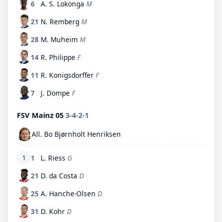
6
A. S. Lokonga
M
21
N. Remberg
M
28
M. Muheim
M
14
R. Philippe
F
11
R. Konigsdorffer
F
7
J. Dompe
F
FSV Mainz 05
3-4-2-1
All. Bo Bjørnholt Henriksen
1
L. Riess
G
1
21
D. da Costa
D
25
A. Hanche-Olsen
D
31
D. Kohr
D