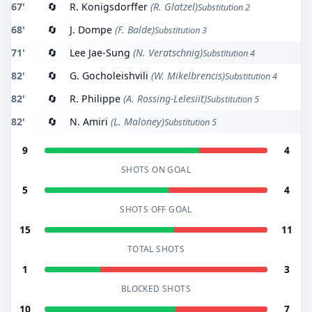
67'
🔄
R. Konigsdorffer
(R. Glatzel)
Substitution 2
68'
🔄
J. Dompe
(F. Balde)
Substitution 3
71'
🔄
Lee Jae-Sung
(N. Veratschnig)
Substitution 4
82'
🔄
G. Gocholeishvili
(W. Mikelbrencis)
Substitution 4
82'
🔄
R. Philippe
(A. Rossing-Lelesiit)
Substitution 5
82'
🔄
N. Amiri
(L. Maloney)
Substitution 5
9
4
SHOTS ON GOAL
5
4
SHOTS OFF GOAL
15
11
TOTAL SHOTS
1
3
BLOCKED SHOTS
10
7