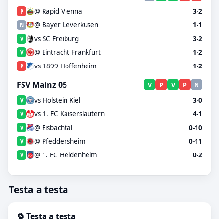
@ Rapid Vienna
3-2
P
@ Bayer Leverkusen
1-1
N
vs SC Freiburg
3-2
V
@ Eintracht Frankfurt
1-2
V
vs 1899 Hoffenheim
1-2
P
FSV Mainz 05
V
P
V
P
N
vs Holstein Kiel
3-0
V
vs 1. FC Kaiserslautern
4-1
V
@ Eisbachtal
0-10
V
@ Pfeddersheim
0-11
V
@ 1. FC Heidenheim
0-2
V
Testa a testa
🔁 Testa a testa