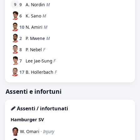
9
A. Nordin
M
9
6
K. Sano
M
10
N. Amiri
M
2
P. Mwene
M
8
P. Nebel
F
7
Lee Jae-Sung
F
17
B. Hollerbach
F
Assenti e infortuni
🩹 Assenti / infortunati
Hamburger SV
W. Omari
· Injury