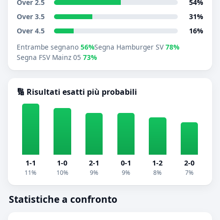
Over 2.5
54%
Over 3.5
31%
Over 4.5
16%
Entrambe segnano
56%
Segna Hamburger SV
78%
Segna FSV Mainz 05
73%
🔢 Risultati esatti più probabili
1-1
1-0
2-1
0-1
1-2
2-0
11%
10%
9%
9%
8%
7%
Statistiche a confronto