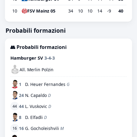
10
FSV Mainz 05
34
10
10
14
-9
40
Probabili formazioni
👥 Probabili formazioni
Hamburger SV
3-4-3
All. Merlin Polzin
1
D. Heuer Fernandes
G
24
N. Capaldo
D
44
L. Vuskovic
D
44
8
D. Elfadli
D
16
G. Gocholeishvili
M
16