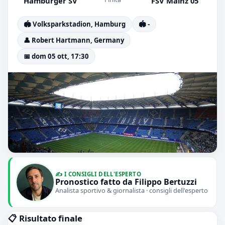
Hamburger SV
FSV Mainz 05
🏟️ Volksparkstadion, Hamburg
🏟️ -
👤 Robert Hartmann, Germany
📅 dom 05 ott, 17:30
✍️ I CONSIGLI DELL'ESPERTO
Pronostico fatto da Filippo Bertuzzi
Analista sportivo & giornalista · consigli dell'esperto
📋 Risultato finale