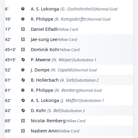
6'
⚽
A. S. Lokonga
(G. Gocholeishvili)
Normal Goal
10'
⚽
R. Philippe
(R. Konigsdorffer)
Normal Goal
17'
🟨
Daniel Elfadli
Yellow Card
42'
🟨
Jae-sung Lee
Yellow Card
45+3'
🟨
Dominik Kohr
Yellow Card
45+5'
🔄
P. Mwene
(N. Weiper)
Substitution 1
52'
⚽
J. Dompe
(N. Capaldo)
Normal Goal
61'
🔄
B. Hollerbach
(A. Sieb)
Substitution 2
61'
⚽
R. Philippe
(N. Remberg)
Normal Goal
62'
🔄
A. S. Lokonga
(J. Meffert)
Substitution 1
62'
🔄
D. Kohr
(S. Bell)
Substitution 3
65'
🟨
Nicolai Remberg
Yellow Card
65'
🟨
Nadiem Amiri
Yellow Card