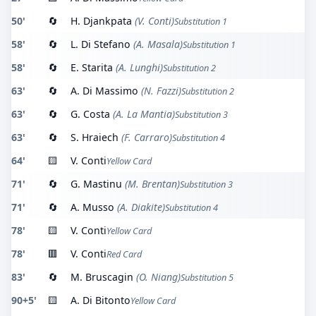
50'
🔄
H. Djankpata
(V. Conti)
Substitution 1
58'
🔄
L. Di Stefano
(A. Masala)
Substitution 1
58'
🔄
E. Starita
(A. Lunghi)
Substitution 2
63'
🔄
A. Di Massimo
(N. Fazzi)
Substitution 2
63'
🔄
G. Costa
(A. La Mantia)
Substitution 3
63'
🔄
S. Hraiech
(F. Carraro)
Substitution 4
64'
🟨
V. Conti
Yellow Card
71'
🔄
G. Mastinu
(M. Brentan)
Substitution 3
71'
🔄
A. Musso
(A. Diakite)
Substitution 4
78'
🟨
V. Conti
Yellow Card
78'
🟥
V. Conti
Red Card
83'
🔄
M. Bruscagin
(O. Niang)
Substitution 5
90+5'
🟨
A. Di Bitonto
Yellow Card