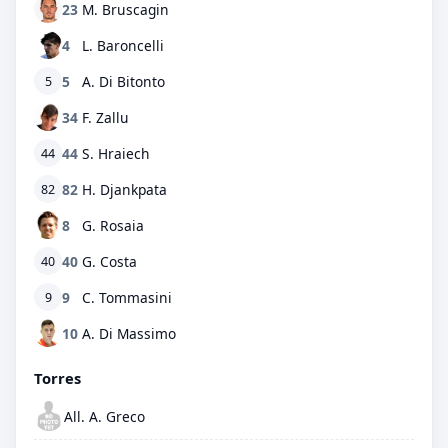
23
M. Bruscagin
4
L. Baroncelli
5
A. Di Bitonto
5
34
F. Zallu
44
S. Hraiech
44
82
H. Djankpata
82
8
G. Rosaia
40
G. Costa
40
9
C. Tommasini
9
10
A. Di Massimo
Torres
All. A. Greco