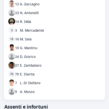
12
A. Zaccagno
23
N. Antonelli
14
R. Idda
3
M. Mercadante
3
16
M. Sala
16
10
G. Mastinu
24
D. Giorico
27
E. Zambataro
70
E. Starita
70
7
L. Di Stefano
9
A. Musso
Assenti e infortuni