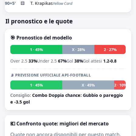
90+5'
🟨
T. Krapikas
Yellow Card
Il pronostico e le quote
🎯 Pronostico del modello
1 · 45%
X · 28%
2 · 27%
Over 2.5
33%
Under 2.5
67%
Gol
38%
Gol attesi
1.2-0.8
📡 PREVISIONE UFFICIALE API-FOOTBALL
1 · 45%
X · 45%
2 · 10%
Consiglio:
Combo Doppia chance: Gubbio o pareggio
e -3.5 gol
💶 Confronto quote: migliori del mercato
Quote non ancora disponibili per questo match.