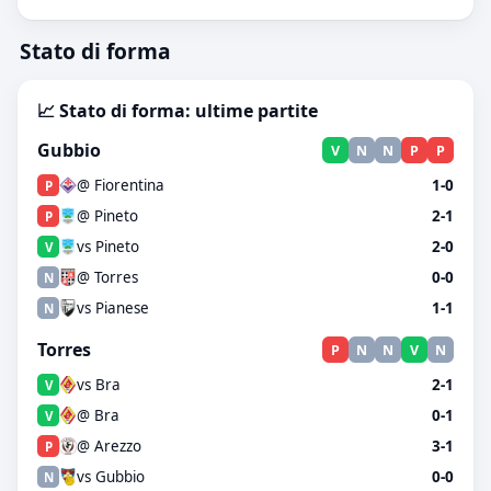
Stato di forma
📈 Stato di forma: ultime partite
Gubbio
V
N
N
P
P
@ Fiorentina
1-0
P
@ Pineto
2-1
P
vs Pineto
2-0
V
@ Torres
0-0
N
vs Pianese
1-1
N
Torres
P
N
N
V
N
vs Bra
2-1
V
@ Bra
0-1
V
@ Arezzo
3-1
P
vs Gubbio
0-0
N