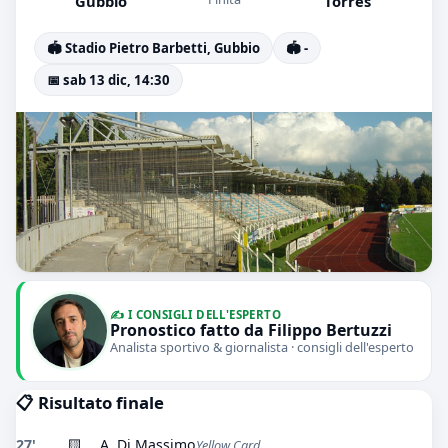
Gubbio
Torres
🏟️ Stadio Pietro Barbetti, Gubbio
🏟️ -
📅 sab 13 dic, 14:30
✍️ I CONSIGLI DELL'ESPERTO
Pronostico fatto da Filippo Bertuzzi
Analista sportivo & giornalista · consigli dell'esperto
📋 Risultato finale
27'
🟨
A. Di Massimo
Yellow Card