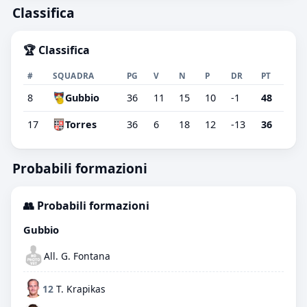
Classifica
🏆 Classifica
#
SQUADRA
PG
V
N
P
DR
PT
8
Gubbio
36
11
15
10
-1
48
17
Torres
36
6
18
12
-13
36
Probabili formazioni
👥 Probabili formazioni
Gubbio
All. G. Fontana
12
T. Krapikas