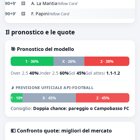
90+9'
🟨
A. La Mantia
Yellow Card
90+9'
🟨
F. Papini
Yellow Card
Il pronostico e le quote
🎯 Pronostico del modello
1 · 36%
X · 26%
2 · 38%
Over 2.5
40%
Under 2.5
60%
Gol
45%
Gol attesi
1.1-1.2
📡 PREVISIONE UFFICIALE API-FOOTBALL
1 · 10%
X · 45%
2 · 45%
Consiglio:
Doppia chance: pareggio o Campobasso FC
💶 Confronto quote: migliori del mercato