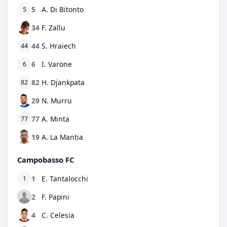
5
A. Di Bitonto
5
34
F. Zallu
44
S. Hraiech
44
6
I. Varone
6
82
H. Djankpata
82
29
N. Murru
77
A. Minta
77
19
A. La Mantia
Campobasso FC
1
E. Tantalocchi
1
2
F. Papini
4
C. Celesia