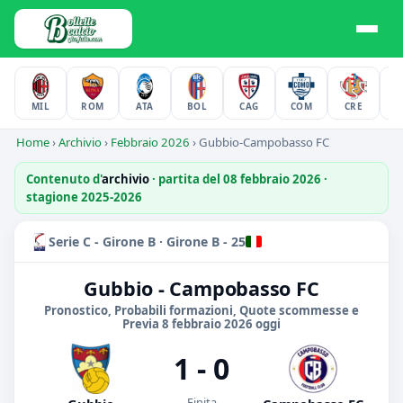
MIL
ROM
ATA
BOL
CAG
COM
CRE
F
Home
›
Archivio
›
Febbraio 2026
›
Gubbio-Campobasso FC
Contenuto d'
archivio
· partita del 08 febbraio 2026 ·
stagione 2025-2026
Serie C - Girone B · Girone B - 25
Gubbio - Campobasso FC
Pronostico, Probabili formazioni, Quote scommesse e
Previa 8 febbraio 2026 oggi
1 - 0
Finita