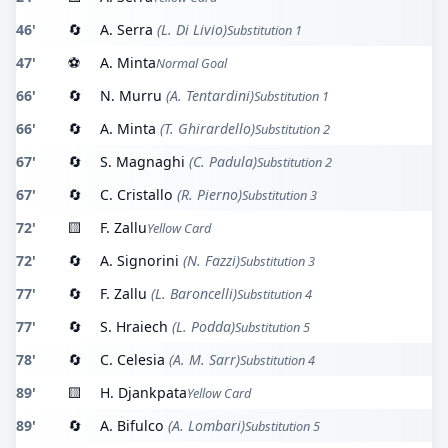
46'
🔄
A. Serra
(L. Di Livio)
Substitution 1
47'
⚽
A. Minta
Normal Goal
66'
🔄
N. Murru
(A. Tentardini)
Substitution 1
66'
🔄
A. Minta
(T. Ghirardello)
Substitution 2
67'
🔄
S. Magnaghi
(C. Padula)
Substitution 2
67'
🔄
C. Cristallo
(R. Pierno)
Substitution 3
72'
🟨
F. Zallu
Yellow Card
72'
🔄
A. Signorini
(N. Fazzi)
Substitution 3
77'
🔄
F. Zallu
(L. Baroncelli)
Substitution 4
77'
🔄
S. Hraiech
(L. Podda)
Substitution 5
78'
🔄
C. Celesia
(A. M. Sarr)
Substitution 4
89'
🟨
H. Djankpata
Yellow Card
89'
🔄
A. Bifulco
(A. Lombari)
Substitution 5