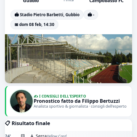
Gubbio
Campobasso FC
🏟️ Stadio Pietro Barbetti, Gubbio
🏟️ -
📅 dom 08 feb, 14:30
✍️ I CONSIGLI DELL'ESPERTO
Pronostico fatto da Filippo Bertuzzi
Analista sportivo & giornalista · consigli dell'esperto
📋 Risultato finale
24'
🟨
A. Serra
Yellow Card