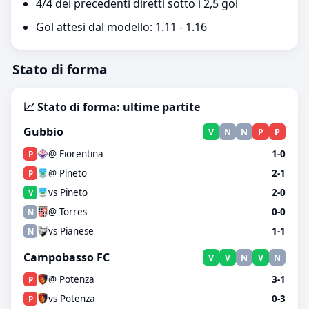
4/4 dei precedenti diretti sotto i 2,5 gol
Gol attesi dal modello: 1.11 - 1.16
Stato di forma
📈 Stato di forma: ultime partite
Gubbio
V
N
N
P
P
@ Fiorentina
1-0
P
@ Pineto
2-1
P
vs Pineto
2-0
V
@ Torres
0-0
N
vs Pianese
1-1
N
Campobasso FC
V
V
N
V
N
@ Potenza
3-1
P
vs Potenza
0-3
P