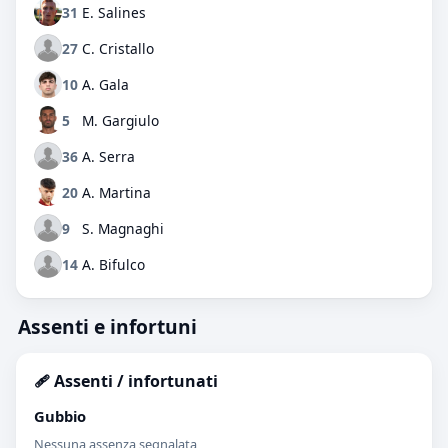
31
E. Salines
27
C. Cristallo
10
A. Gala
5
M. Gargiulo
36
A. Serra
20
A. Martina
9
S. Magnaghi
14
A. Bifulco
Assenti e infortuni
🩹 Assenti / infortunati
Gubbio
Nessuna assenza segnalata