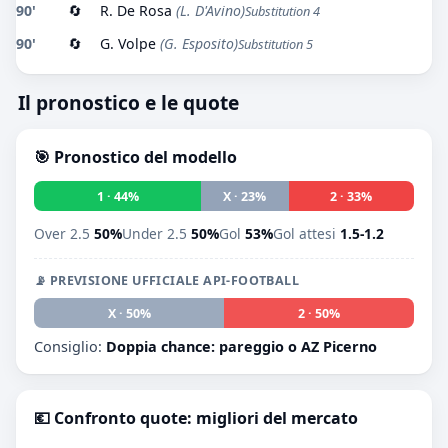
90'
🔄
R. De Rosa
(L. D'Avino)
Substitution 4
90'
🔄
G. Volpe
(G. Esposito)
Substitution 5
Il pronostico e le quote
🎯 Pronostico del modello
1 · 44%
X · 23%
2 · 33%
Over 2.5
50%
Under 2.5
50%
Gol
53%
Gol attesi
1.5-1.2
📡 PREVISIONE UFFICIALE API-FOOTBALL
1 · 0%
X · 50%
2 · 50%
Consiglio:
Doppia chance: pareggio o AZ Picerno
💶 Confronto quote: migliori del mercato