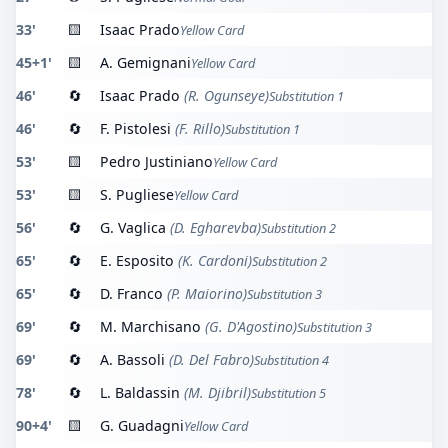
33'
🟨
Isaac Prado
Yellow Card
45+1'
🟨
A. Gemignani
Yellow Card
46'
🔄
Isaac Prado
(R. Ogunseye)
Substitution 1
46'
🔄
F. Pistolesi
(F. Rillo)
Substitution 1
53'
🟨
Pedro Justiniano
Yellow Card
53'
🟨
S. Pugliese
Yellow Card
56'
🔄
G. Vaglica
(D. Egharevba)
Substitution 2
65'
🔄
E. Esposito
(K. Cardoni)
Substitution 2
65'
🔄
D. Franco
(P. Maiorino)
Substitution 3
69'
🔄
M. Marchisano
(G. D'Agostino)
Substitution 3
69'
🔄
A. Bassoli
(D. Del Fabro)
Substitution 4
78'
🔄
L. Baldassin
(M. Djibril)
Substitution 5
90+4'
🟨
G. Guadagni
Yellow Card