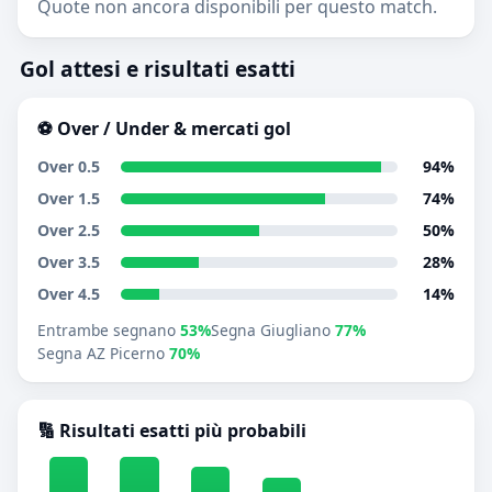
Quote non ancora disponibili per questo match.
Gol attesi e risultati esatti
⚽ Over / Under & mercati gol
Over 0.5
94%
Over 1.5
74%
Over 2.5
50%
Over 3.5
28%
Over 4.5
14%
Entrambe segnano
53%
Segna Giugliano
77%
Segna AZ Picerno
70%
🔢 Risultati esatti più probabili