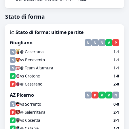
Stato di forma
📈 Stato di forma: ultime partite
Giugliano
N
N
N
V
P
@ Casertana
1-1
N
vs Benevento
1-1
N
@ Team Altamura
1-1
N
vs Crotone
1-0
V
@ Casarano
2-0
P
AZ Picerno
N
P
V
V
N
vs Sorrento
0-0
N
@ Salernitana
2-1
P
vs Cosenza
3-1
V
@ Catania
1-2
V