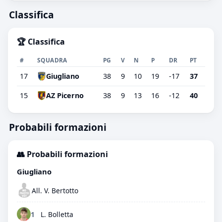
Classifica
🏆 Classifica
#
SQUADRA
PG
V
N
P
DR
PT
17
Giugliano
38
9
10
19
-17
37
15
AZ Picerno
38
9
13
16
-12
40
Probabili formazioni
👥 Probabili formazioni
Giugliano
All. V. Bertotto
1
L. Bolletta