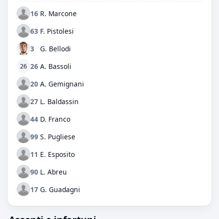
16
R. Marcone
63
F. Pistolesi
3
G. Bellodi
26
A. Bassoli
26
20
A. Gemignani
27
L. Baldassin
44
D. Franco
99
S. Pugliese
11
E. Esposito
90
L. Abreu
17
G. Guadagni