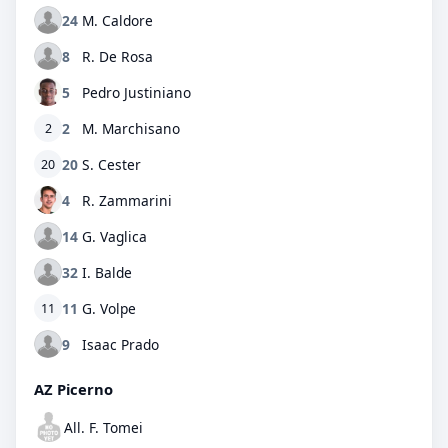
24
M. Caldore
8
R. De Rosa
5
Pedro Justiniano
2
M. Marchisano
2
20
S. Cester
20
4
R. Zammarini
14
G. Vaglica
32
I. Balde
11
G. Volpe
11
9
Isaac Prado
AZ Picerno
All. F. Tomei