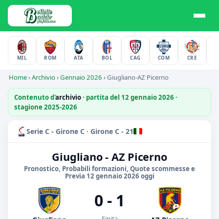
MIL
ROM
ATA
BOL
CAG
COM
CRE
F
Home
›
Archivio
›
Gennaio 2026
›
Giugliano-AZ Picerno
Contenuto d'
archivio
· partita del 12 gennaio 2026 ·
stagione 2025-2026
Serie C - Girone C · Girone C - 21
Giugliano - AZ Picerno
Pronostico, Probabili formazioni, Quote scommesse e
Previa 12 gennaio 2026 oggi
0 - 1
Finita