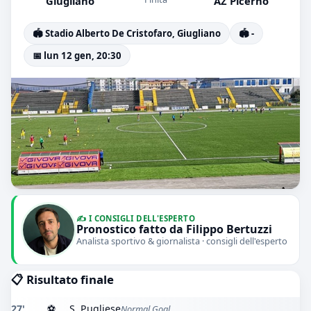
Giugliano
AZ Picerno
🏟️ Stadio Alberto De Cristofaro, Giugliano
🏟️ -
📅 lun 12 gen, 20:30
✍️ I CONSIGLI DELL'ESPERTO
Pronostico fatto da Filippo Bertuzzi
Analista sportivo & giornalista · consigli dell'esperto
📋 Risultato finale
27'
⚽
S. Pugliese
Normal Goal