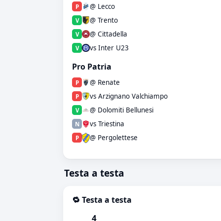
@ Lecco
P
@ Trento
V
@ Cittadella
V
vs Inter U23
V
Pro Patria
@ Renate
P
vs Arzignano Valchiampo
P
@ Dolomiti Bellunesi
V
vs Triestina
N
@ Pergolettese
P
Testa a testa
🔁 Testa a testa
4