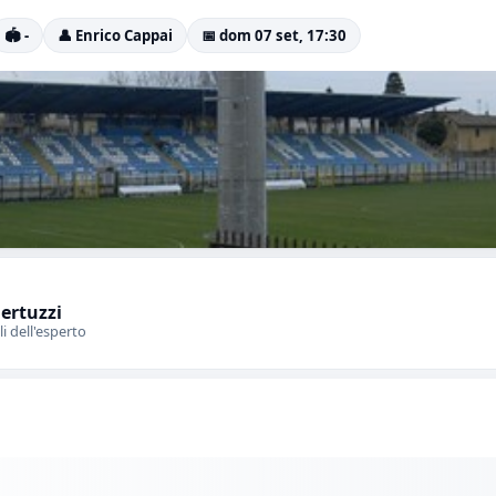
🏟️ -
👤 Enrico Cappai
📅 dom 07 set, 17:30
Bertuzzi
li dell'esperto