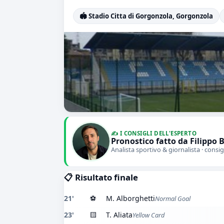
🏟️ Stadio Citta di Gorgonzola, Gorgonzola
✍️ I CONSIGLI DELL'ESPERTO
Pronostico fatto da Filippo 
Analista sportivo & giornalista · consig
📋 Risultato finale
21'
⚽
M. Alborghetti
Normal Goal
23'
🟨
T. Aliata
Yellow Card