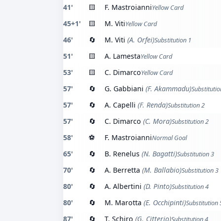
41'
🟨
F. Mastroianni
Yellow Card
45+1'
🟨
M. Viti
Yellow Card
46'
🔄
M. Viti
(A. Orfei)
Substitution 1
51'
🟨
A. Lamesta
Yellow Card
53'
🟨
C. Dimarco
Yellow Card
57'
🔄
G. Gabbiani
(F. Akammadu)
Substitutio
57'
🔄
A. Capelli
(F. Renda)
Substitution 2
57'
🔄
C. Dimarco
(C. Mora)
Substitution 2
58'
⚽
F. Mastroianni
Normal Goal
65'
🔄
B. Renelus
(N. Bagatti)
Substitution 3
70'
🔄
A. Berretta
(M. Ballabio)
Substitution 3
80'
🔄
A. Albertini
(D. Pinto)
Substitution 4
80'
🔄
M. Marotta
(E. Occhipinti)
Substitution 
87'
🔄
T. Schiro
(G. Citterio)
Substitution 4