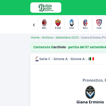
‹
MIL
ROM
ATA
BOL
CAG
Home
›
Archivio
›
Settembre 2025
›
Giana Erminio-Pro
Contenuto d'
archivio
· partita del 07 settembr
Serie C - Girone A · Girone A - 3
Pronostico, 
Giana Erminio