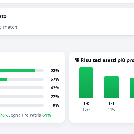
ato
o match.
🔢 Risultati esatti più pr
92%
67%
42%
22%
1-0
1-1
9%
15%
11%
76%
Segna Pro Patria
61%