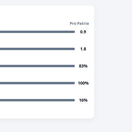
Pro Patria
0.9
1.8
83%
100%
16%