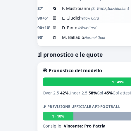
87'
🔄
F. Mastroianni
(S. Ganz)
Substitution 5
90+6'
🟨
L. Giudici
Yellow Card
90+10'
🟨
D. Pinto
Yellow Card
90'
⚽
M. Ballabio
Normal Goal
Il pronostico e le quote
🎯 Pronostico del modello
1 · 49%
Over 2.5
42%
Under 2.5
58%
Gol
45%
Gol attes
📡 PREVISIONE UFFICIALE API-FOOTBALL
1 · 10%
Consiglio:
Vincente: Pro Patria