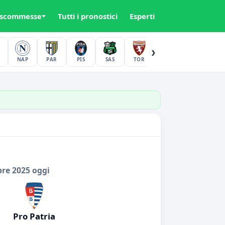
 scommesse
Tutti i pronostici
Esperti
›
NAP
PAR
PIS
SAS
TOR
UDI
VER
bre 2025 oggi
Pro Patria