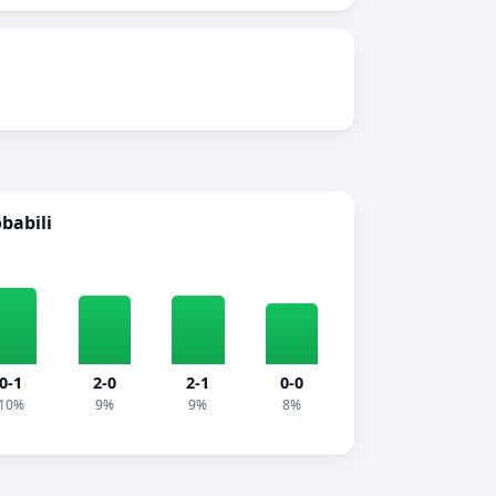
obabili
0-1
2-0
2-1
0-0
10%
9%
9%
8%