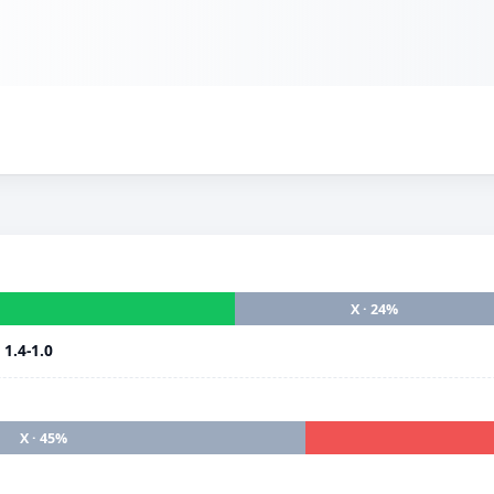
X · 24%
i
1.4-1.0
X · 45%