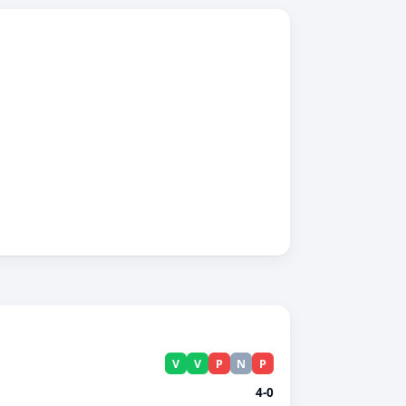
V
V
P
N
P
4-0