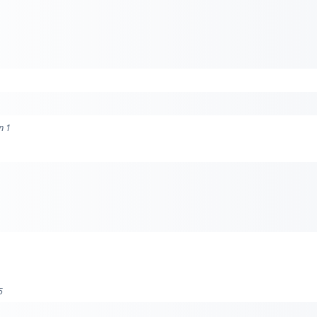
n 1
5