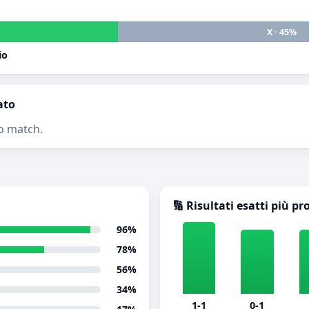
X · 45%
io
ato
o match.
🔢 Risultati esatti più pr
96%
78%
56%
34%
1-1
0-1