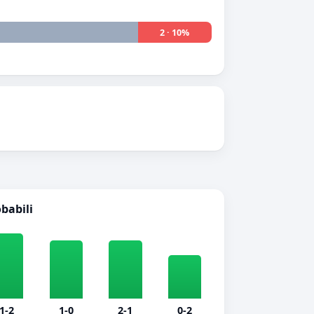
2 · 10%
obabili
1-2
1-0
2-1
0-2