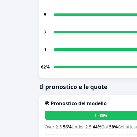
5
7
1
62%
Il pronostico e le quote
🎯 Pronostico del modello
1 · 35%
Over 2.5
56%
Under 2.5
44%
Gol
58%
Gol attes