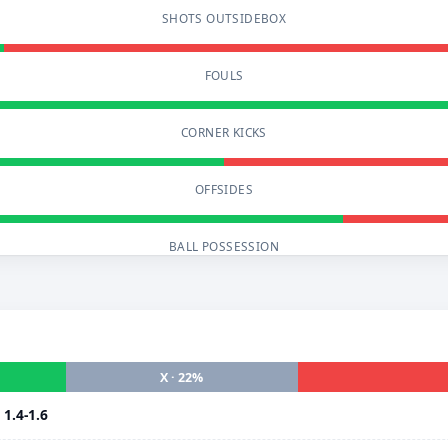
SHOTS OUTSIDEBOX
FOULS
CORNER KICKS
OFFSIDES
BALL POSSESSION
X · 22%
i
1.4-1.6