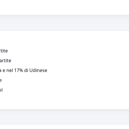
tite
artite
a e nel 17% di Udinese
e
ol