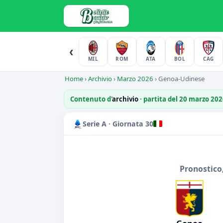
‹
MIL
ROM
ATA
BOL
CAG
Home
›
Archivio
›
Marzo 2026
›
Genoa-Udinese
Contenuto d'
archivio
· partita del 20 marzo 20
Serie A · Giornata 30
Pronostico