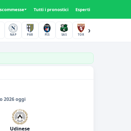
 scommesse
Tutti i pronostici
Esperti
›
NAP
PAR
PIS
SAS
TOR
UDI
VER
o 2026 oggi
Udinese