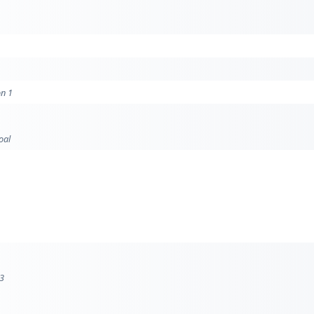
on 1
oal
 3