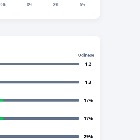
9%
8%
8%
6%
Udinese
1.2
1.3
17%
17%
29%