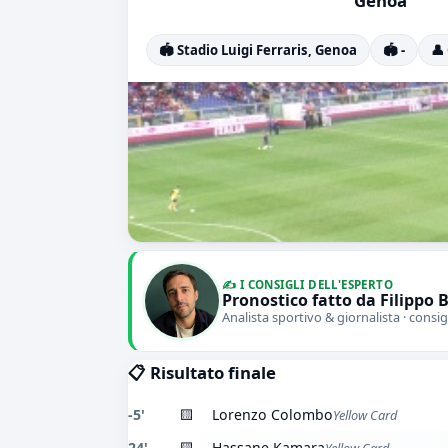
Genoa
🏟️ Stadio Luigi Ferraris, Genoa
🏟️ -
👤
✍️ I CONSIGLI DELL'ESPERTO
Pronostico fatto da Filippo 
Analista sportivo & giornalista · consig
📋 Risultato finale
-5'
🟨
Lorenzo Colombo
Yellow Card
24'
🟨
Hassane Kamara