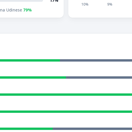
17%
10%
9%
na Udinese
79%