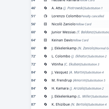
Yellow Card
46'
🔄
A. Atta
(J. Piotrowski)
Substitution 1
51'
📺
Lorenzo Colombo
Penalty cancelled
56'
🟨
Nicolò Zaniolo
Yellow Card
60'
🔄
Junior Messias
(T. Baldanzi)
Substituti
64'
🟨
Keinan Davis
Yellow Card
66'
⚽
J. Ekkelenkamp
(N. Zaniolo)
Normal G
72'
🔄
L. Colombo
(J. Ekhator)
Substitution 2
72'
🔄
Vitinha
(C. Ekuban)
Substitution 3
84'
🔄
J. Vasquez
(A. Martin)
Substitution 4
84'
🔄
M. Frendrup
(Amorim)
Substitution 5
84'
🔄
H. Kamara
(J. Arizala)
Substitution 2
87'
🔄
J. Ekkelenkamp
(L. Miller)
Substitution
87'
🔄
K. Ehizibue
(N. Bertola)
Substitution 4