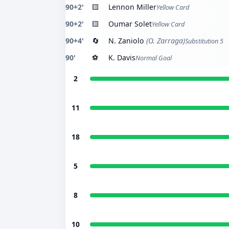
90+2'
🟨
Lennon Miller
Yellow Card
90+2'
🟨
Oumar Solet
Yellow Card
90+4'
🔄
N. Zaniolo
(O. Zarraga)
Substitution 5
90'
⚽
K. Davis
Normal Goal
2
11
18
5
8
10