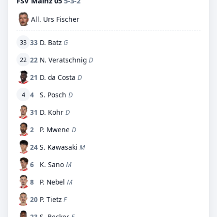
FSV Mainz 05
5-3-2
All. Urs Fischer
33
D. Batz
G
33
22
N. Veratschnig
D
22
21
D. da Costa
D
4
S. Posch
D
4
31
D. Kohr
D
2
P. Mwene
D
24
S. Kawasaki
M
6
K. Sano
M
8
P. Nebel
M
20
P. Tietz
F
23
S. Becker
F