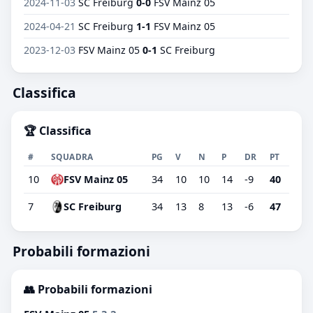
2024-11-03
SC Freiburg
0-0
FSV Mainz 05
2024-04-21
SC Freiburg
1-1
FSV Mainz 05
2023-12-03
FSV Mainz 05
0-1
SC Freiburg
Classifica
🏆 Classifica
#
SQUADRA
PG
V
N
P
DR
PT
10
FSV Mainz 05
34
10
10
14
-9
40
7
SC Freiburg
34
13
8
13
-6
47
Probabili formazioni
👥 Probabili formazioni