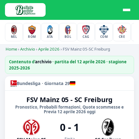
MIL
ROM
ATA
BOL
CAG
COM
CRE
F
Home
›
Archivio
›
Aprile 2026
›
FSV Mainz 05-SC Freiburg
Contenuto d'
archivio
· partita del 12 aprile 2026 · stagione
2025-2026
Bundesliga · Giornata 29
FSV Mainz 05 - SC Freiburg
Pronostico, Probabili formazioni, Quote scommesse e
Previa 12 aprile 2026 oggi
0 - 1
Finita