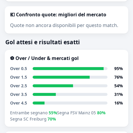
💶 Confronto quote: migliori del mercato
Quote non ancora disponibili per questo match.
Gol attesi e risultati esatti
⚽ Over / Under & mercati gol
Over 0.5
95%
Over 1.5
76%
Over 2.5
54%
Over 3.5
31%
Over 4.5
16%
Entrambe segnano
55%
Segna FSV Mainz 05
80%
Segna SC Freiburg
70%