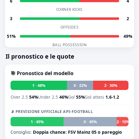
6
4
CORNER KICKS
3
2
OFFSIDES
51%
49%
BALL POSSESSION
Il pronostico e le quote
🎯 Pronostico del modello
1 · 48%
X · 22%
2 · 30%
Over 2.5
54%
Under 2.5
46%
Gol
55%
Gol attesi
1.6-1.2
📡 PREVISIONE UFFICIALE API-FOOTBALL
1 · 45%
X · 45%
2 · 10%
Consiglio:
Doppia chance: FSV Mainz 05 o pareggio