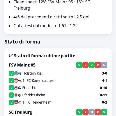
Clean sheet: 12% FSV Mainz 05 · 18% SC
Freiburg
4/6 dei precedenti diretti sotto i 2,5 gol
Gol attesi dal modello: 1.61 - 1.22
Stato di forma
📈 Stato di forma: ultime partite
FSV Mainz 05
V
P
V
P
N
vs Holstein Kiel
3-0
V
vs 1. FC Kaiserslautern
4-1
V
@ Eisbachtal
0-10
V
@ Pfeddersheim
0-11
V
@ 1. FC Heidenheim
0-2
V
SC Freiburg
V
P
N
P
V