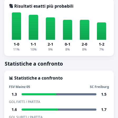
🔢 Risultati esatti più probabili
1-0
1-1
2-1
0-1
2-0
1-2
11%
10%
9%
8%
8%
7%
Statistiche a confronto
📊 Statistiche a confronto
FSV Mainz 05
SC Freiburg
1.3
1.5
GOL FATTI / PARTITA
1.6
1.7
GOL SUBITI / PARTITA