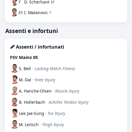
7
D. Scherhant
M
31
I. Matanovic
F
Assenti e infortuni
🩹 Assenti / infortunati
FSV Mainz 05
S. Bell
· Lacking Match Fitness
M. Dal
· Knee Injury
A. Hanche-Olsen
· Muscle Injury
B. Hollerbach
· Achilles Tendon Injury
Lee Jae-Sung
· Toe Injury
M. Leitsch
· Thigh Injury