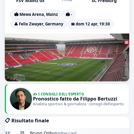
FSV Mainz 05
SC Freiburg
🏟️ Mewa Arena, Mainz
🏟️ -
👤 Felix Zwayer, Germany
📅 dom 12 apr, 19:30
✍️ I CONSIGLI DELL'ESPERTO
Pronostico fatto da Filippo Bertuzzi
Analista sportivo & giornalista · consigli dell'esperto
📋 Risultato finale
33'
🟨
Bruno Ogbus
Yellow Card