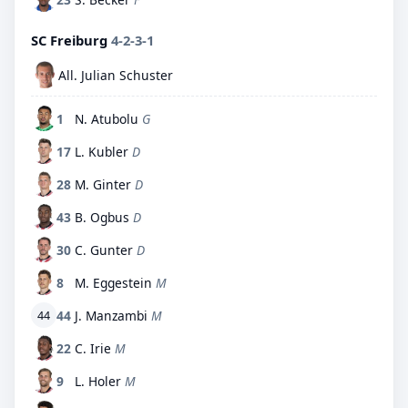
SC Freiburg
4-2-3-1
All. Julian Schuster
1
N. Atubolu
G
17
L. Kubler
D
28
M. Ginter
D
43
B. Ogbus
D
30
C. Gunter
D
8
M. Eggestein
M
44
J. Manzambi
M
44
22
C. Irie
M
9
L. Holer
M