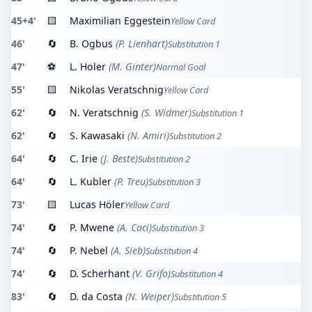
45+4'
🟨
Maximilian Eggestein
Yellow Card
46'
🔄
B. Ogbus
(P. Lienhart)
Substitution 1
47'
⚽
L. Holer
(M. Ginter)
Normal Goal
55'
🟨
Nikolas Veratschnig
Yellow Card
62'
🔄
N. Veratschnig
(S. Widmer)
Substitution 1
62'
🔄
S. Kawasaki
(N. Amiri)
Substitution 2
64'
🔄
C. Irie
(J. Beste)
Substitution 2
64'
🔄
L. Kubler
(P. Treu)
Substitution 3
73'
🟨
Lucas Höler
Yellow Card
74'
🔄
P. Mwene
(A. Caci)
Substitution 3
74'
🔄
P. Nebel
(A. Sieb)
Substitution 4
74'
🔄
D. Scherhant
(V. Grifo)
Substitution 4
83'
🔄
D. da Costa
(N. Weiper)
Substitution 5