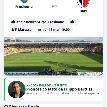
Finita
Frosinone
Bari
🏟️ Stadio Benito Stirpe, Frosinone
🏟️ -
👤 F. Maresca
📅 mer 18 mar, 19:00
✍️ I CONSIGLI DELL'ESPERTO
Pronostico fatto da Filippo Bertuzzi
Analista sportivo & giornalista · consigli dell'esperto
📋 Risultato finale