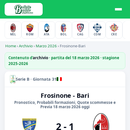
MIL
ROM
ATA
BOL
CAG
COM
CRE
F
Home
›
Archivio
›
Marzo 2026
›
Frosinone-Bari
Contenuto d'
archivio
· partita del 18 marzo 2026 · stagione
2025-2026
Serie B · Giornata 31
Frosinone - Bari
Pronostico, Probabili formazioni, Quote scommesse e
Previa 18 marzo 2026 oggi
2 - 1