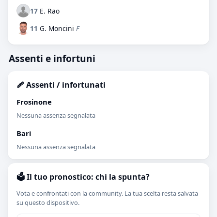
17
E. Rao
11
G. Moncini
F
Assenti e infortuni
🩹 Assenti / infortunati
Frosinone
Nessuna assenza segnalata
Bari
Nessuna assenza segnalata
🗳️ Il tuo pronostico: chi la spunta?
Vota e confrontati con la community. La tua scelta resta salvata
su questo dispositivo.