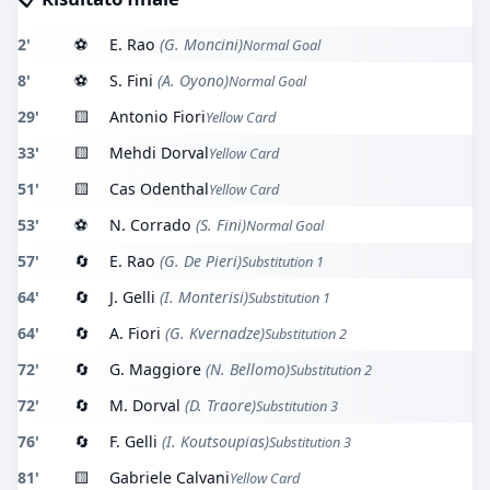
2'
⚽
E. Rao
(G. Moncini)
Normal Goal
8'
⚽
S. Fini
(A. Oyono)
Normal Goal
29'
🟨
Antonio Fiori
Yellow Card
33'
🟨
Mehdi Dorval
Yellow Card
51'
🟨
Cas Odenthal
Yellow Card
53'
⚽
N. Corrado
(S. Fini)
Normal Goal
57'
🔄
E. Rao
(G. De Pieri)
Substitution 1
64'
🔄
J. Gelli
(I. Monterisi)
Substitution 1
64'
🔄
A. Fiori
(G. Kvernadze)
Substitution 2
72'
🔄
G. Maggiore
(N. Bellomo)
Substitution 2
72'
🔄
M. Dorval
(D. Traore)
Substitution 3
76'
🔄
F. Gelli
(I. Koutsoupias)
Substitution 3
81'
🟨
Gabriele Calvani
Yellow Card