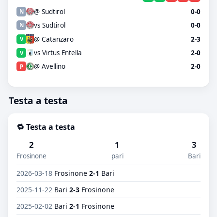
@ Sudtirol
0-0
N
vs Sudtirol
0-0
N
@ Catanzaro
2-3
V
vs Virtus Entella
2-0
V
@ Avellino
2-0
P
Testa a testa
🔁 Testa a testa
2
1
3
Frosinone
pari
Bari
2026-03-18
Frosinone
2-1
Bari
2025-11-22
Bari
2-3
Frosinone
2025-02-02
Bari
2-1
Frosinone