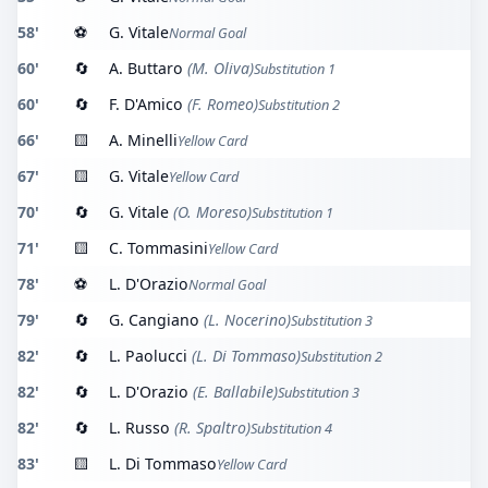
58'
⚽
G. Vitale
Normal Goal
60'
🔄
A. Buttaro
(M. Oliva)
Substitution 1
60'
🔄
F. D'Amico
(F. Romeo)
Substitution 2
66'
🟨
A. Minelli
Yellow Card
67'
🟨
G. Vitale
Yellow Card
70'
🔄
G. Vitale
(O. Moreso)
Substitution 1
71'
🟨
C. Tommasini
Yellow Card
78'
⚽
L. D'Orazio
Normal Goal
79'
🔄
G. Cangiano
(L. Nocerino)
Substitution 3
82'
🔄
L. Paolucci
(L. Di Tommaso)
Substitution 2
82'
🔄
L. D'Orazio
(E. Ballabile)
Substitution 3
82'
🔄
L. Russo
(R. Spaltro)
Substitution 4
83'
🟨
L. Di Tommaso
Yellow Card