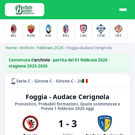
MIL
ROM
ATA
BOL
CAG
COM
CRE
F
Home
›
Archivio
›
Febbraio 2026
›
Foggia-Audace Cerignola
Contenuto d'
archivio
· partita del 01 febbraio 2026 ·
stagione 2025-2026
Serie C - Girone C · Girone C - 24
Foggia - Audace Cerignola
Pronostico, Probabili formazioni, Quote scommesse e
Previa 1 febbraio 2026 oggi
1 - 3
Finita