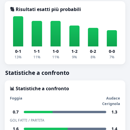
🔢 Risultati esatti più probabili
0-1
1-1
1-0
1-2
0-2
0-0
13%
11%
11%
9%
8%
7%
Statistiche a confronto
📊 Statistiche a confronto
Foggia
Audace
Cerignola
0.7
1.3
GOL FATTI / PARTITA
1.6
1.4