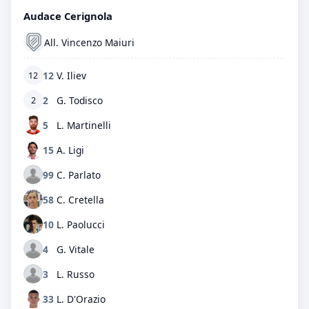
Audace Cerignola
All. Vincenzo Maiuri
12
V. Iliev
12
2
G. Todisco
2
5
L. Martinelli
15
A. Ligi
99
C. Parlato
58
C. Cretella
10
L. Paolucci
4
G. Vitale
3
L. Russo
33
L. D'Orazio