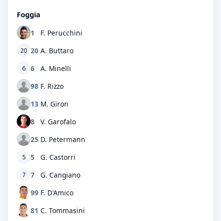
Foggia
1
F. Perucchini
20
A. Buttaro
20
6
A. Minelli
6
98
F. Rizzo
13
M. Giron
8
V. Garofalo
25
D. Petermann
5
G. Castorri
5
7
G. Cangiano
7
99
F. D'Amico
81
C. Tommasini