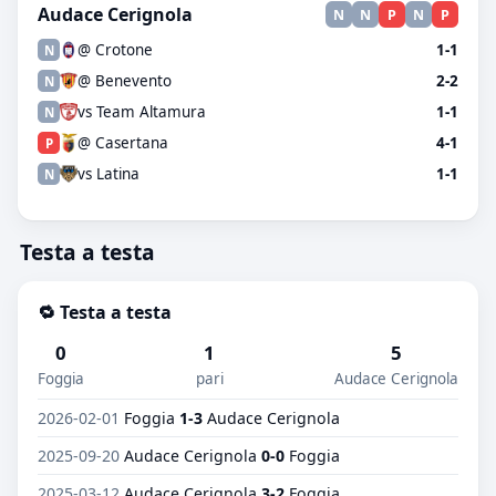
Audace Cerignola
N
N
P
N
P
@ Crotone
1-1
N
@ Benevento
2-2
N
vs Team Altamura
1-1
N
@ Casertana
4-1
P
vs Latina
1-1
N
Testa a testa
🔁 Testa a testa
0
1
5
Foggia
pari
Audace Cerignola
2026-02-01
Foggia
1-3
Audace Cerignola
2025-09-20
Audace Cerignola
0-0
Foggia
2025-03-12
Audace Cerignola
3-2
Foggia