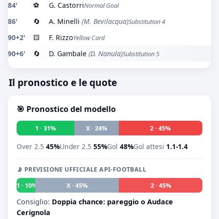
84'
⚽
G. Castorri
Normal Goal
86'
🔄
A. Minelli
(M. Bevilacqua)
Substitution 4
90+2'
🟨
F. Rizzo
Yellow Card
90+6'
🔄
D. Gambale
(D. Nanula)
Substitution 5
Il pronostico e le quote
🎯 Pronostico del modello
1 · 31%
X · 24%
2 · 45%
Over 2.5
45%
Under 2.5
55%
Gol
48%
Gol attesi
1.1-1.4
📡 PREVISIONE UFFICIALE API-FOOTBALL
1 · 10%
X · 45%
2 · 45%
Consiglio:
Doppia chance: pareggio o Audace
Cerignola