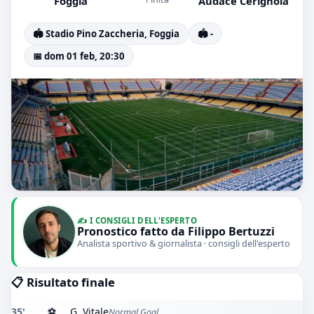
Foggia
Audace Cerignola
🏟️ Stadio Pino Zaccheria, Foggia
🏟️ -
📅 dom 01 feb, 20:30
✍️ I CONSIGLI DELL'ESPERTO
Pronostico fatto da Filippo Bertuzzi
Analista sportivo & giornalista · consigli dell'esperto
📋 Risultato finale
35'
⚽
G. Vitale
Normal Goal