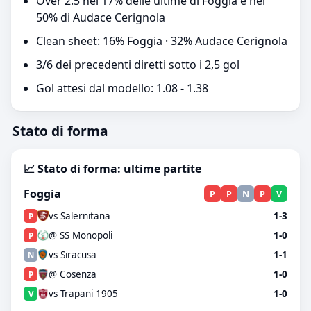
Over 2.5 nel 17% delle ultime di Foggia e nel
50% di Audace Cerignola
Clean sheet: 16% Foggia · 32% Audace Cerignola
3/6 dei precedenti diretti sotto i 2,5 gol
Gol attesi dal modello: 1.08 - 1.38
Stato di forma
📈 Stato di forma: ultime partite
Foggia
P
P
N
P
V
vs Salernitana
1-3
P
@ SS Monopoli
1-0
P
vs Siracusa
1-1
N
@ Cosenza
1-0
P
vs Trapani 1905
1-0
V