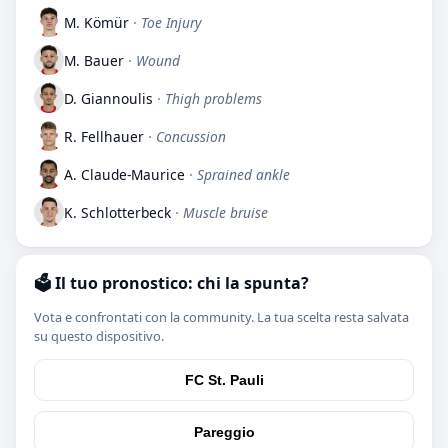
M. Kömür
· Toe Injury
M. Bauer
· Wound
D. Giannoulis
· Thigh problems
R. Fellhauer
· Concussion
A. Claude-Maurice
· Sprained ankle
K. Schlotterbeck
· Muscle bruise
🗳️ Il tuo pronostico: chi la spunta?
Vota e confrontati con la community. La tua scelta resta salvata
su questo dispositivo.
FC St. Pauli
Pareggio