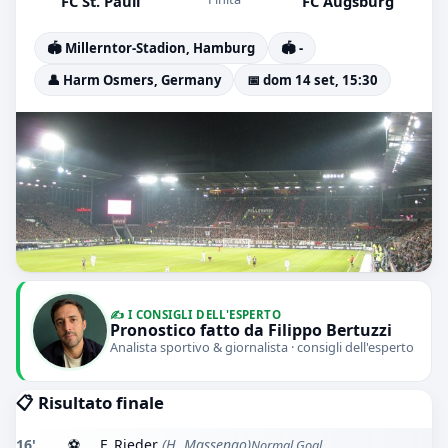
FC St. Pauli
FC Augsburg
🏟️ Millerntor-Stadion, Hamburg
🏟️ -
👤 Harm Osmers, Germany
📅 dom 14 set, 15:30
✍️ I CONSIGLI DELL'ESPERTO
Pronostico fatto da Filippo Bertuzzi
Analista sportivo & giornalista · consigli dell'esperto
📋 Risultato finale
16'
⚽
F. Rieder
(H. Massengo)
Normal Goal