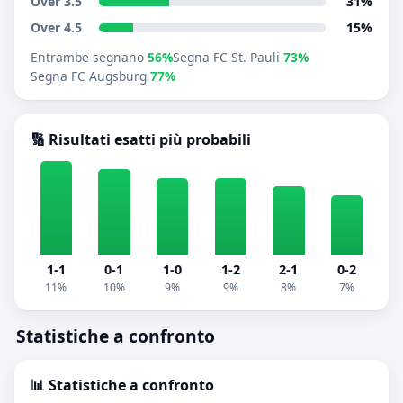
Over 3.5
31%
Over 4.5
15%
Entrambe segnano
56%
Segna FC St. Pauli
73%
Segna FC Augsburg
77%
🔢 Risultati esatti più probabili
1-1
0-1
1-0
1-2
2-1
0-2
11%
10%
9%
9%
8%
7%
Statistiche a confronto
📊 Statistiche a confronto