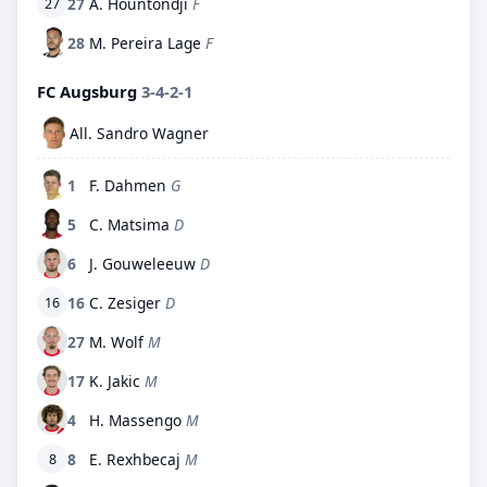
27
A. Hountondji
F
27
28
M. Pereira Lage
F
FC Augsburg
3-4-2-1
All. Sandro Wagner
1
F. Dahmen
G
5
C. Matsima
D
6
J. Gouweleeuw
D
16
C. Zesiger
D
16
27
M. Wolf
M
17
K. Jakic
M
4
H. Massengo
M
8
E. Rexhbecaj
M
8