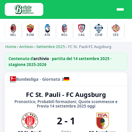
MIL
ROM
ATA
BOL
CAG
COM
CRE
F
Home
›
Archivio
›
Settembre 2025
›
FC St. Pauli-FC Augsburg
Contenuto d'
archivio
· partita del 14 settembre 2025 ·
stagione 2025-2026
Bundesliga · Giornata 3
FC St. Pauli - FC Augsburg
Pronostico, Probabili formazioni, Quote scommesse e
Previa 14 settembre 2025 oggi
2 - 1
Finita