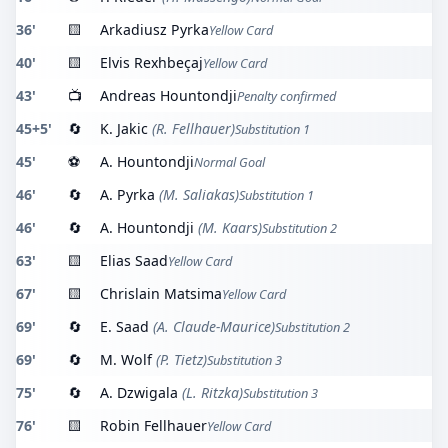
36'
🟨
Arkadiusz Pyrka
Yellow Card
40'
🟨
Elvis Rexhbeçaj
Yellow Card
43'
📺
Andreas Hountondji
Penalty confirmed
45+5'
🔄
K. Jakic
(R. Fellhauer)
Substitution 1
45'
⚽
A. Hountondji
Normal Goal
46'
🔄
A. Pyrka
(M. Saliakas)
Substitution 1
46'
🔄
A. Hountondji
(M. Kaars)
Substitution 2
63'
🟨
Elias Saad
Yellow Card
67'
🟨
Chrislain Matsima
Yellow Card
69'
🔄
E. Saad
(A. Claude-Maurice)
Substitution 2
69'
🔄
M. Wolf
(P. Tietz)
Substitution 3
75'
🔄
A. Dzwigala
(L. Ritzka)
Substitution 3
76'
🟨
Robin Fellhauer
Yellow Card