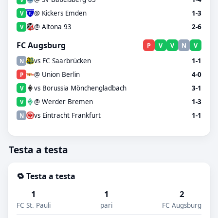
@ Kickers Emden
1-3
V
@ Altona 93
2-6
V
FC Augsburg
P
V
V
N
V
vs FC Saarbrücken
1-1
N
@ Union Berlin
4-0
P
vs Borussia Mönchengladbach
3-1
V
@ Werder Bremen
1-3
V
vs Eintracht Frankfurt
1-1
N
Testa a testa
🔁 Testa a testa
1
1
2
FC St. Pauli
pari
FC Augsburg