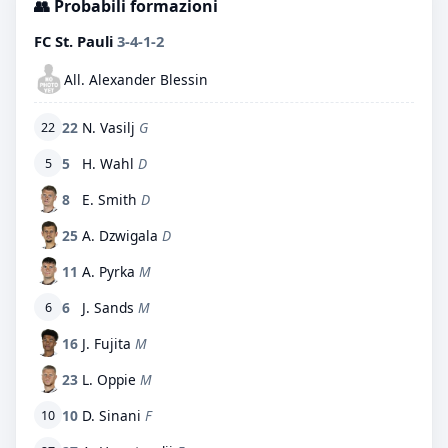
👥 Probabili formazioni
FC St. Pauli
3-4-1-2
All. Alexander Blessin
22
N. Vasilj
G
22
5
H. Wahl
D
5
8
E. Smith
D
25
A. Dzwigala
D
11
A. Pyrka
M
6
J. Sands
M
6
16
J. Fujita
M
23
L. Oppie
M
10
D. Sinani
F
10