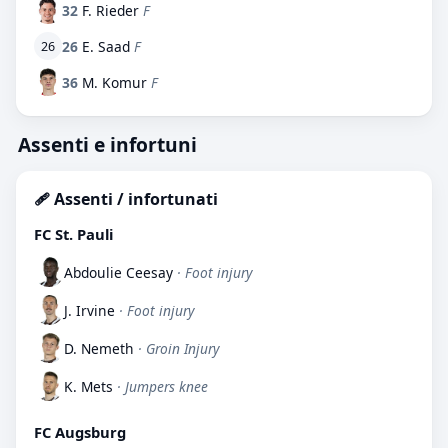
32
F. Rieder
F
26
E. Saad
F
26
36
M. Komur
F
Assenti e infortuni
🩹 Assenti / infortunati
FC St. Pauli
Abdoulie Ceesay
· Foot injury
J. Irvine
· Foot injury
D. Nemeth
· Groin Injury
K. Mets
· Jumpers knee
FC Augsburg