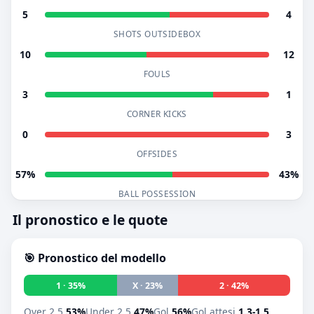
5
4
SHOTS OUTSIDEBOX
10
12
FOULS
3
1
CORNER KICKS
0
3
OFFSIDES
57%
43%
BALL POSSESSION
Il pronostico e le quote
🎯 Pronostico del modello
1 · 35%
X · 23%
2 · 42%
Over 2.5
53%
Under 2.5
47%
Gol
56%
Gol attesi
1.3-1.5