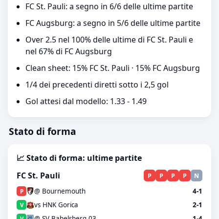
FC St. Pauli: a segno in 6/6 delle ultime partite
FC Augsburg: a segno in 5/6 delle ultime partite
Over 2.5 nel 100% delle ultime di FC St. Pauli e
nel 67% di FC Augsburg
Clean sheet: 15% FC St. Pauli · 15% FC Augsburg
1/4 dei precedenti diretti sotto i 2,5 gol
Gol attesi dal modello: 1.33 - 1.49
Stato di forma
📈 Stato di forma: ultime partite
FC St. Pauli
P
P
P
P
N
@ Bournemouth
4-1
P
vs HNK Gorica
2-1
V
@ SV Babelsberg 03
1-4
V