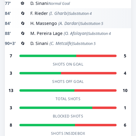
77'
⚽
D. Sinani
Normal Goal
84'
🔄
F. Rieder
(I. Gharbi)
Substitution 4
84'
🔄
H. Massengo
(A. Dardari)
Substitution 5
88'
🔄
M. Pereira Lage
(O. Afolayan)
Substitution 4
90+3'
🔄
D. Sinani
(C. Metcalfe)
Substitution 5
7
5
SHOTS ON GOAL
3
4
SHOTS OFF GOAL
13
10
TOTAL SHOTS
3
1
BLOCKED SHOTS
8
6
SHOTS INSIDEBOX