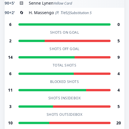
90+5'
🟨
Senne Lynen
Yellow Card
90+2'
🔄
H. Massengo
(P. Tietz)
Substitution 5
6
0
SHOTS ON GOAL
2
5
SHOTS OFF GOAL
14
9
TOTAL SHOTS
6
4
BLOCKED SHOTS
11
4
SHOTS INSIDEBOX
3
5
SHOTS OUTSIDEBOX
10
20