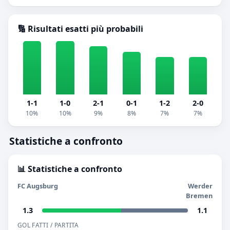
🔢 Risultati esatti più probabili
1-1
1-0
2-1
0-1
1-2
2-0
10%
10%
9%
8%
7%
7%
Statistiche a confronto
📊 Statistiche a confronto
FC Augsburg
Werder
Bremen
1.3
1.1
GOL FATTI / PARTITA