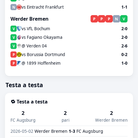
vs Eintracht Frankfurt
1-1
N
Werder Bremen
P
P
P
N
V
vs VfL Bochum
2-0
V
vs Fagiano Okayama
2-0
V
@ Verden 04
2-6
V
vs Borussia Dortmund
0-2
P
@ 1899 Hoffenheim
1-0
P
Testa a testa
🔁 Testa a testa
2
2
2
FC Augsburg
pari
Werder Bremen
2026-05-02
Werder Bremen
1-3
FC Augsburg