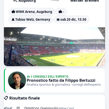
FC Augsburg
Werder Bremen
🏟️ WWK Arena, Augsburg
🏟️ -
👤 Tobias Welz, Germany
📅 sab 20 dic, 15:30
✍️ I CONSIGLI DELL'ESPERTO
Pronostico fatto da Filippo Bertuzzi
Analista sportivo & giornalista · consigli dell'esperto
📋 Risultato finale
45+4'
🟨
Dimitrios Giannoulis
Yellow Card