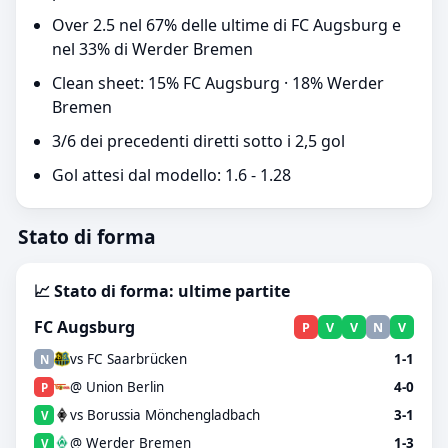
Over 2.5 nel 67% delle ultime di FC Augsburg e
nel 33% di Werder Bremen
Clean sheet: 15% FC Augsburg · 18% Werder
Bremen
3/6 dei precedenti diretti sotto i 2,5 gol
Gol attesi dal modello: 1.6 - 1.28
Stato di forma
📈 Stato di forma: ultime partite
FC Augsburg
P
V
V
N
V
vs FC Saarbrücken
1-1
N
@ Union Berlin
4-0
P
vs Borussia Mönchengladbach
3-1
V
@ Werder Bremen
1-3
V