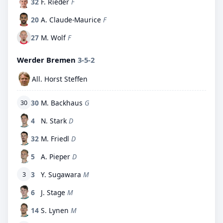
32
F. Rieder
F
20
A. Claude-Maurice
F
27
M. Wolf
F
Werder Bremen
3-5-2
All. Horst Steffen
30
M. Backhaus
G
30
4
N. Stark
D
32
M. Friedl
D
5
A. Pieper
D
3
Y. Sugawara
M
3
6
J. Stage
M
14
S. Lynen
M