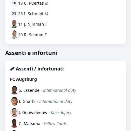
18
C. Puertas
M
18
23
I. Schmidt
M
23
11
J. Njinmah
F
20
R. Schmid
F
Assenti e infortuni
🩹 Assenti / infortunati
FC Augsburg
S. Essende
· International duty
I. Gharbi
· International duty
J. Gouweleeuw
· Knee Injury
C. Matsima
· Yellow Cards