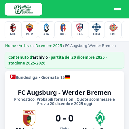
MIL
ROM
ATA
BOL
CAG
COM
CRE
F
Home
›
Archivio
›
Dicembre 2025
›
FC Augsburg-Werder Bremen
Contenuto d'
archivio
· partita del 20 dicembre 2025 ·
stagione 2025-2026
Bundesliga · Giornata 15
FC Augsburg - Werder Bremen
Pronostico, Probabili formazioni, Quote scommesse e
Previa 20 dicembre 2025 oggi
0 - 0
Finita