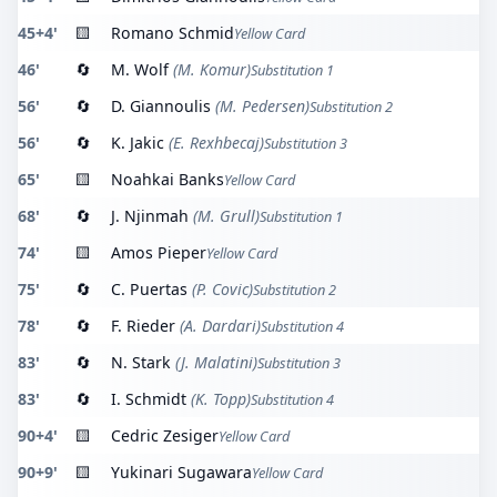
45+4'
🟨
Romano Schmid
Yellow Card
46'
🔄
M. Wolf
(M. Komur)
Substitution 1
56'
🔄
D. Giannoulis
(M. Pedersen)
Substitution 2
56'
🔄
K. Jakic
(E. Rexhbecaj)
Substitution 3
65'
🟨
Noahkai Banks
Yellow Card
68'
🔄
J. Njinmah
(M. Grull)
Substitution 1
74'
🟨
Amos Pieper
Yellow Card
75'
🔄
C. Puertas
(P. Covic)
Substitution 2
78'
🔄
F. Rieder
(A. Dardari)
Substitution 4
83'
🔄
N. Stark
(J. Malatini)
Substitution 3
83'
🔄
I. Schmidt
(K. Topp)
Substitution 4
90+4'
🟨
Cedric Zesiger
Yellow Card
90+9'
🟨
Yukinari Sugawara
Yellow Card