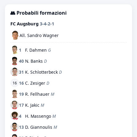
👥 Probabili formazioni
FC Augsburg
3-4-2-1
All. Sandro Wagner
1
F. Dahmen
G
40
N. Banks
D
31
K. Schlotterbeck
D
16
C. Zesiger
D
16
19
R. Fellhauer
M
17
K. Jakic
M
4
H. Massengo
M
13
D. Giannoulis
M