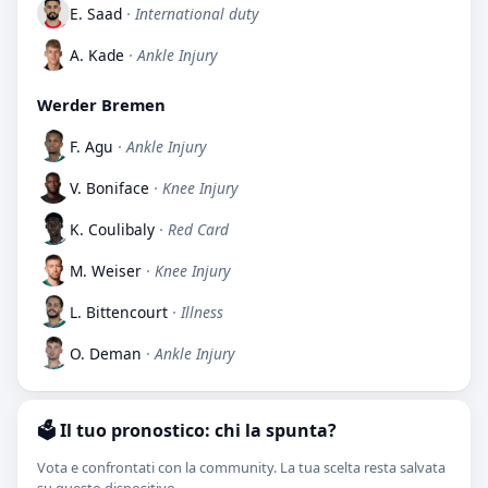
E. Saad
· International duty
A. Kade
· Ankle Injury
Werder Bremen
F. Agu
· Ankle Injury
V. Boniface
· Knee Injury
K. Coulibaly
· Red Card
M. Weiser
· Knee Injury
L. Bittencourt
· Illness
O. Deman
· Ankle Injury
🗳️ Il tuo pronostico: chi la spunta?
Vota e confrontati con la community. La tua scelta resta salvata
su questo dispositivo.