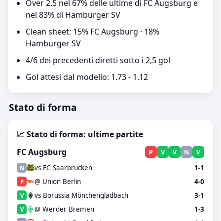
Over 2.5 nel 67% delle ultime di FC Augsburg e
nel 83% di Hamburger SV
Clean sheet: 15% FC Augsburg · 18%
Hamburger SV
4/6 dei precedenti diretti sotto i 2,5 gol
Gol attesi dal modello: 1.73 - 1.12
Stato di forma
📈 Stato di forma: ultime partite
FC Augsburg
P
V
V
N
V
vs FC Saarbrücken
1-1
N
@ Union Berlin
4-0
P
vs Borussia Mönchengladbach
3-1
V
@ Werder Bremen
1-3
V