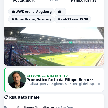
FC Augsburg
Hamburger SV
🏟️ WWK Arena, Augsburg
🏟️ -
👤 Robin Braun, Germany
📅 sab 22 nov, 15:30
✍️ I CONSIGLI DELL'ESPERTO
Pronostico fatto da Filippo Bertuzzi
Analista sportivo & giornalista · consigli dell'esperto
📋 Risultato finale
34'
🟨
Keven Schlotterbeck
Yellow Card