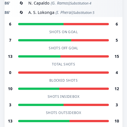
86'
🔄
N. Capaldo
(G. Ramos)
Substitution 4
86'
🔄
A. S. Lokonga
(I. Pherai)
Substitution 5
6
6
SHOTS ON GOAL
7
5
SHOTS OFF GOAL
13
15
TOTAL SHOTS
0
4
BLOCKED SHOTS
10
12
SHOTS INSIDEBOX
3
3
SHOTS OUTSIDEBOX
13
10