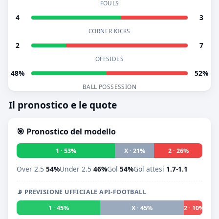
FOULS
4
3
CORNER KICKS
2
7
OFFSIDES
48%
52%
BALL POSSESSION
Il pronostico e le quote
🎯 Pronostico del modello
1 · 53%
X · 21%
2 · 26%
Over 2.5
54%
Under 2.5
46%
Gol
54%
Gol attesi
1.7-1.1
📡 PREVISIONE UFFICIALE API-FOOTBALL
1 · 45%
X · 45%
2 · 10%