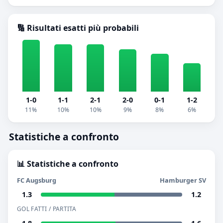
🔢 Risultati esatti più probabili
1-0
1-1
2-1
2-0
0-1
1-2
11%
10%
10%
9%
8%
6%
Statistiche a confronto
📊 Statistiche a confronto
FC Augsburg
Hamburger SV
1.3
1.2
GOL FATTI / PARTITA