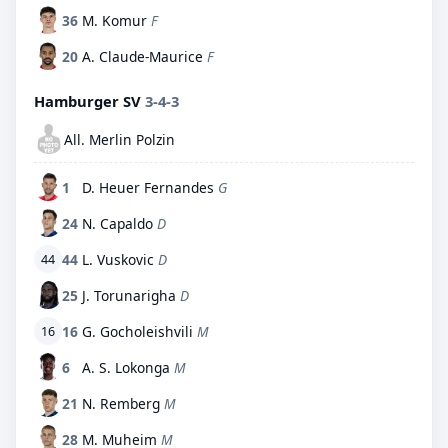
36
M. Komur
F
20
A. Claude-Maurice
F
Hamburger SV
3-4-3
All. Merlin Polzin
1
D. Heuer Fernandes
G
24
N. Capaldo
D
44
L. Vuskovic
D
44
25
J. Torunarigha
D
16
G. Gocholeishvili
M
16
6
A. S. Lokonga
M
21
N. Remberg
M
28
M. Muheim
M