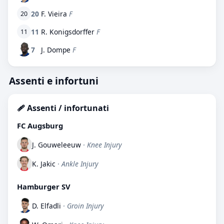
20
F. Vieira
F
20
11
R. Konigsdorffer
F
11
7
J. Dompe
F
Assenti e infortuni
🩹 Assenti / infortunati
FC Augsburg
J. Gouweleeuw
· Knee Injury
K. Jakic
· Ankle Injury
Hamburger SV
D. Elfadli
· Groin Injury