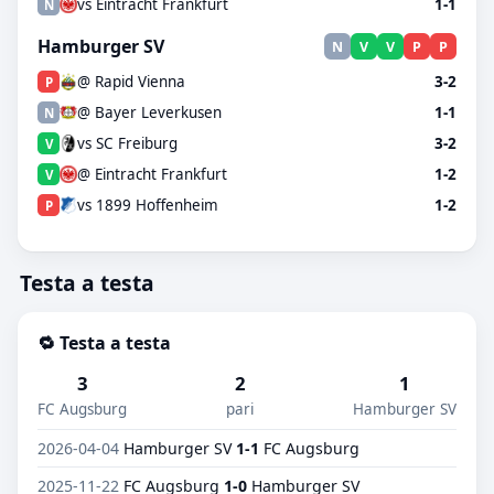
vs Eintracht Frankfurt
1-1
N
Hamburger SV
N
V
V
P
P
@ Rapid Vienna
3-2
P
@ Bayer Leverkusen
1-1
N
vs SC Freiburg
3-2
V
@ Eintracht Frankfurt
1-2
V
vs 1899 Hoffenheim
1-2
P
Testa a testa
🔁 Testa a testa
3
2
1
FC Augsburg
pari
Hamburger SV
2026-04-04
Hamburger SV
1-1
FC Augsburg
2025-11-22
FC Augsburg
1-0
Hamburger SV