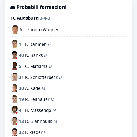
👥 Probabili formazioni
FC Augsburg
3-4-3
All. Sandro Wagner
1
F. Dahmen
G
40
N. Banks
D
5
C. Matsima
D
31
K. Schlotterbeck
D
30
A. Kade
M
19
R. Fellhauer
M
4
H. Massengo
M
13
D. Giannoulis
M
32
F. Rieder
F