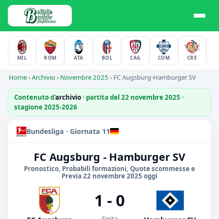
MIL
ROM
ATA
BOL
CAG
COM
CRE
F
Home
›
Archivio
›
Novembre 2025
›
FC Augsburg-Hamburger SV
Contenuto d'
archivio
· partita del 22 novembre 2025 ·
stagione 2025-2026
Bundesliga · Giornata 11
FC Augsburg - Hamburger SV
Pronostico, Probabili formazioni, Quote scommesse e
Previa 22 novembre 2025 oggi
1 - 0
Finita