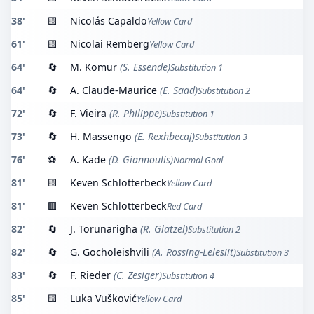
38'
🟨
Nicolás Capaldo
Yellow Card
61'
🟨
Nicolai Remberg
Yellow Card
64'
🔄
M. Komur
(S. Essende)
Substitution 1
64'
🔄
A. Claude-Maurice
(E. Saad)
Substitution 2
72'
🔄
F. Vieira
(R. Philippe)
Substitution 1
73'
🔄
H. Massengo
(E. Rexhbecaj)
Substitution 3
76'
⚽
A. Kade
(D. Giannoulis)
Normal Goal
81'
🟨
Keven Schlotterbeck
Yellow Card
81'
🟥
Keven Schlotterbeck
Red Card
82'
🔄
J. Torunarigha
(R. Glatzel)
Substitution 2
82'
🔄
G. Gocholeishvili
(A. Rossing-Lelesiit)
Substitution 3
83'
🔄
F. Rieder
(C. Zesiger)
Substitution 4
85'
🟨
Luka Vušković
Yellow Card