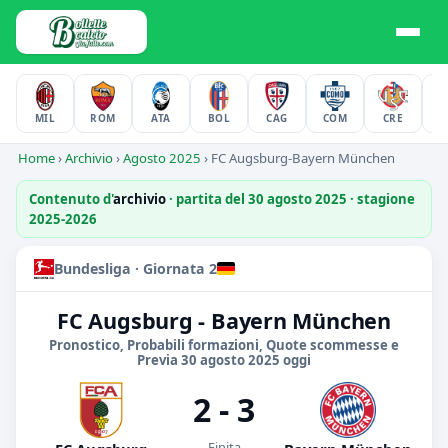
MIL
ROM
ATA
BOL
CAG
COM
CRE
F
Home
›
Archivio
›
Agosto 2025
›
FC Augsburg-Bayern München
Contenuto d'
archivio
· partita del 30 agosto 2025 · stagione
2025-2026
Bundesliga · Giornata 2
FC Augsburg - Bayern München
Pronostico, Probabili formazioni, Quote scommesse e
Previa 30 agosto 2025 oggi
2 - 3
Finita