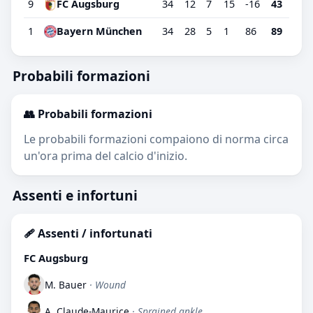
9
FC Augsburg
34
12
7
15
-16
43
1
Bayern München
34
28
5
1
86
89
Probabili formazioni
👥 Probabili formazioni
Le probabili formazioni compaiono di norma circa
un'ora prima del calcio d'inizio.
Assenti e infortuni
🩹 Assenti / infortunati
FC Augsburg
M. Bauer
· Wound
A. Claude-Maurice
· Sprained ankle