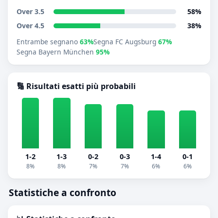
Over 3.5
58%
Over 4.5
38%
Entrambe segnano
63%
Segna FC Augsburg
67%
Segna Bayern München
95%
🔢 Risultati esatti più probabili
1-2
1-3
0-2
0-3
1-4
0-1
8%
8%
7%
7%
6%
6%
Statistiche a confronto