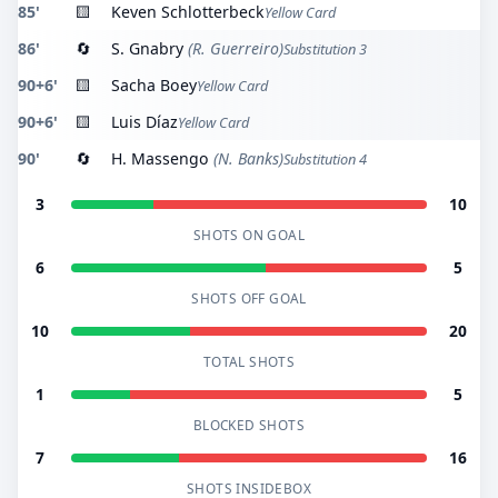
85'
🟨
Keven Schlotterbeck
Yellow Card
86'
🔄
S. Gnabry
(R. Guerreiro)
Substitution 3
90+6'
🟨
Sacha Boey
Yellow Card
90+6'
🟨
Luis Díaz
Yellow Card
90'
🔄
H. Massengo
(N. Banks)
Substitution 4
3
10
SHOTS ON GOAL
6
5
SHOTS OFF GOAL
10
20
TOTAL SHOTS
1
5
BLOCKED SHOTS
7
16
SHOTS INSIDEBOX