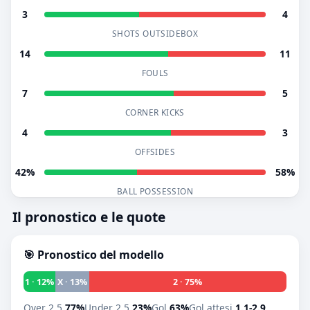
3
4
SHOTS OUTSIDEBOX
14
11
FOULS
7
5
CORNER KICKS
4
3
OFFSIDES
42%
58%
BALL POSSESSION
Il pronostico e le quote
🎯 Pronostico del modello
1 · 12%
X · 13%
2 · 75%
Over 2.5
77%
Under 2.5
23%
Gol
63%
Gol attesi
1.1-2.9