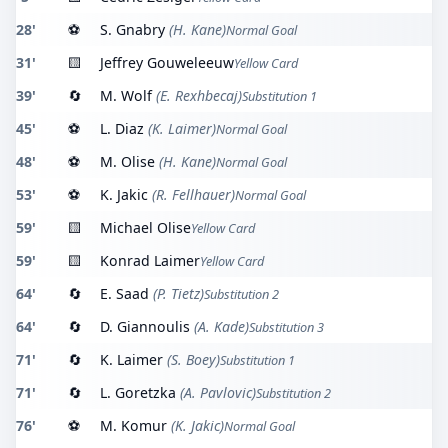
28'
⚽
S. Gnabry
(H. Kane)
Normal Goal
31'
🟨
Jeffrey Gouweleeuw
Yellow Card
39'
🔄
M. Wolf
(E. Rexhbecaj)
Substitution 1
45'
⚽
L. Diaz
(K. Laimer)
Normal Goal
48'
⚽
M. Olise
(H. Kane)
Normal Goal
53'
⚽
K. Jakic
(R. Fellhauer)
Normal Goal
59'
🟨
Michael Olise
Yellow Card
59'
🟨
Konrad Laimer
Yellow Card
64'
🔄
E. Saad
(P. Tietz)
Substitution 2
64'
🔄
D. Giannoulis
(A. Kade)
Substitution 3
71'
🔄
K. Laimer
(S. Boey)
Substitution 1
71'
🔄
L. Goretzka
(A. Pavlovic)
Substitution 2
76'
⚽
M. Komur
(K. Jakic)
Normal Goal