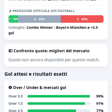
📡 PREVISIONE UFFICIALE API-FOOTBALL
1 · 10%
X · 45%
2 · 45%
Consiglio:
Combo Winner : Bayern München e +2.5
gol
💶 Confronto quote: migliori del mercato
Quote non ancora disponibili per questo match.
Gol attesi e risultati esatti
⚽ Over / Under & mercati gol
Over 0.5
99%
Over 1.5
91%
Over 2.5
77%