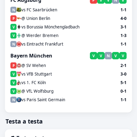
FC Augsburg
P
V
V
N
V
vs FC Saarbrücken
1-1
N
@ Union Berlin
4-0
P
vs Borussia Mönchengladbach
3-1
V
@ Werder Bremen
1-3
V
vs Eintracht Frankfurt
1-1
N
Bayern München
V
V
N
V
V
@ SV Wehen
2-1
P
vs VfB Stuttgart
3-0
V
vs 1. FC Köln
5-1
V
@ VfL Wolfsburg
0-1
V
vs Paris Saint Germain
1-1
N
Testa a testa