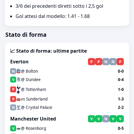
3/6 dei precedenti diretti sotto i 2,5 gol
Gol attesi dal modello: 1.41 - 1.68
Stato di forma
📈 Stato di forma: ultime partite
Everton
P
P
N
N
P
@ Bolton
0-0
N
@ Dundee
0-4
V
@ Tottenham
1-0
P
vs Sunderland
1-3
P
@ Crystal Palace
2-2
N
Manchester United
V
V
N
V
V
@ Rosenborg
0-5
V