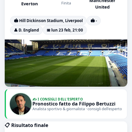
Manchester
Finita
Everton
United
🏟️ Hill Dickinson Stadium, Liverpool
🏟️ -
👤 D. England
📅 lun 23 feb, 21:00
✍️ I CONSIGLI DELL'ESPERTO
Pronostico fatto da Filippo Bertuzzi
Analista sportivo & giornalista · consigli dell'esperto
📋 Risultato finale