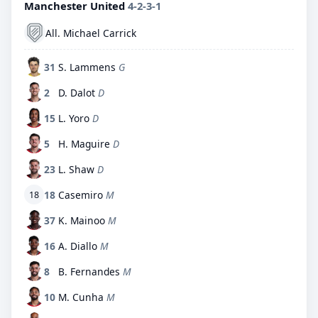
Manchester United
4-2-3-1
All. Michael Carrick
31
S. Lammens
G
2
D. Dalot
D
15
L. Yoro
D
5
H. Maguire
D
23
L. Shaw
D
18
Casemiro
M
18
37
K. Mainoo
M
16
A. Diallo
M
8
B. Fernandes
M
10
M. Cunha
M