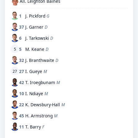
All. Leighton Baines
1
J. Pickford
G
37
J. Garner
D
6
J. Tarkowski
D
5
M. Keane
D
5
32
J. Branthwaite
D
27
I. Gueye
M
27
42
T. Iroegbunam
M
10
I. Ndiaye
M
22
K. Dewsbury-Hall
M
45
H. Armstrong
M
11
T. Barry
F