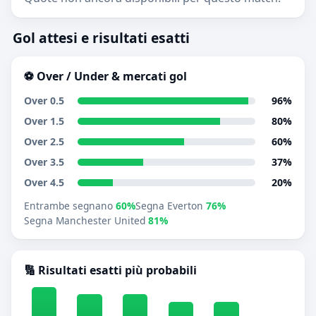
Gol attesi e risultati esatti
⚽ Over / Under & mercati gol
Over 0.5
96%
Over 1.5
80%
Over 2.5
60%
Over 3.5
37%
Over 4.5
20%
Entrambe segnano
60%
Segna Everton
76%
Segna Manchester United
81%
🔢 Risultati esatti più probabili