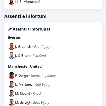
19
B. Mbeumo
F
Assenti e infortuni
🩹 Assenti / infortunati
Everton
J. Grealish
· Foot Injury
J. O'Brien
· Red Card
Manchester United
P. Dorgu
· Hamstring Injury
L. Martinez
· Calf Injury
M. Mount
· Knock
M. de Ligt
· Back Injury