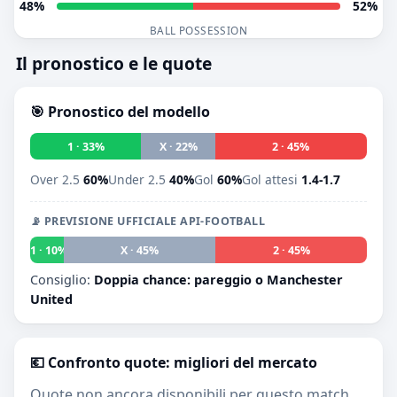
48%
52%
BALL POSSESSION
Il pronostico e le quote
🎯 Pronostico del modello
1 · 33%
X · 22%
2 · 45%
Over 2.5
60%
Under 2.5
40%
Gol
60%
Gol attesi
1.4-1.7
📡 PREVISIONE UFFICIALE API-FOOTBALL
1 · 10%
X · 45%
2 · 45%
Consiglio:
Doppia chance: pareggio o Manchester
United
💶 Confronto quote: migliori del mercato
Quote non ancora disponibili per questo match.