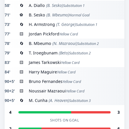
58'
🔄
A. Diallo
(B. Sesko)
Substitution 1
71'
⚽
B. Sesko
(B. Mbeumo)
Normal Goal
73'
🔄
H. Armstrong
(T. George)
Substitution 1
77'
🟨
Jordan Pickford
Yellow Card
78'
🔄
B. Mbeumo
(N. Mazraoui)
Substitution 2
79'
🔄
T. Iroegbunam
(Beto)
Substitution 2
83'
🟨
James Tarkowski
Yellow Card
84'
🟨
Harry Maguire
Yellow Card
90+5'
🟨
Bruno Fernandes
Yellow Card
90+2'
🟨
Noussair Mazraoui
Yellow Card
90+5'
🔄
M. Cunha
(A. Heaven)
Substitution 3
4
3
SHOTS ON GOAL
2
6