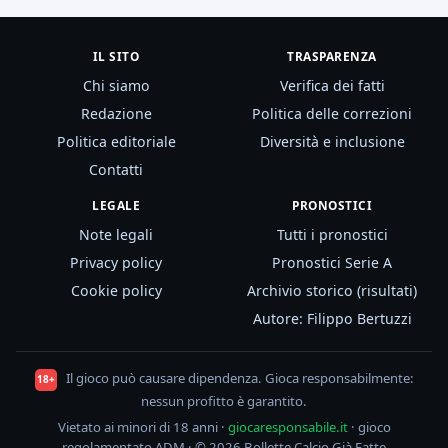
IL SITO
TRASPARENZA
Chi siamo
Verifica dei fatti
Redazione
Politica delle correzioni
Politica editoriale
Diversità e inclusione
Contatti
LEGALE
PRONOSTICI
Note legali
Tutti i pronostici
Privacy policy
Pronostici Serie A
Cookie policy
Archivio storico (risultati)
Autore: Filippo Bertuzzi
Il gioco può causare dipendenza. Gioca responsabilmente:
18+
nessun profitto è garantito.
Vietato ai minori di 18 anni ·
giocaresponsabile.it
· gioco
regolamentato ADM · © 2026 Bollette Calcio Già Fatte