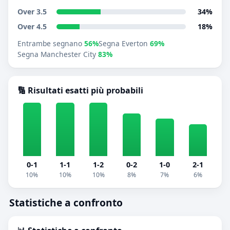
Over 3.5
34%
Over 4.5
18%
Entrambe segnano
56%
Segna Everton
69%
Segna Manchester City
83%
🔢 Risultati esatti più probabili
0-1
1-1
1-2
0-2
1-0
2-1
10%
10%
10%
8%
7%
6%
Statistiche a confronto