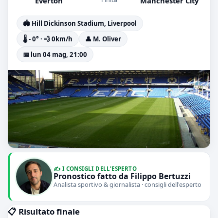
Everton
Manchester City
🏟️ Hill Dickinson Stadium, Liverpool
🌡️ - 0° · 💨 0km/h
👤 M. Oliver
📅 lun 04 mag, 21:00
✍️ I CONSIGLI DELL'ESPERTO
Pronostico fatto da Filippo Bertuzzi
Analista sportivo & giornalista · consigli dell'esperto
📋 Risultato finale