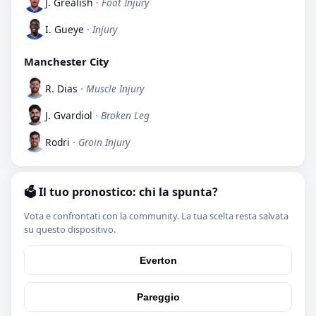
J. Grealish
· Foot Injury
I. Gueye
· Injury
Manchester City
R. Dias
· Muscle Injury
J. Gvardiol
· Broken Leg
Rodri
· Groin Injury
🗳️ Il tuo pronostico: chi la spunta?
Vota e confrontati con la community. La tua scelta resta salvata
su questo dispositivo.
Everton
Pareggio