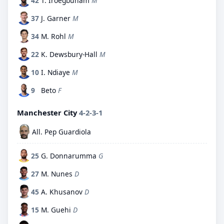
42
T. Iroegbunam
M
37
J. Garner
M
34
M. Rohl
M
22
K. Dewsbury-Hall
M
10
I. Ndiaye
M
9
Beto
F
Manchester City
4-2-3-1
All. Pep Guardiola
25
G. Donnarumma
G
27
M. Nunes
D
45
A. Khusanov
D
15
M. Guehi
D