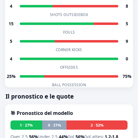
4
8
SHOTS OUTSIDEBOX
15
5
FOULS
5
9
CORNER KICKS
4
0
OFFSIDES
25%
75%
BALL POSSESSION
Il pronostico e le quote
🎯 Pronostico del modello
1 · 27%
X · 21%
2 · 52%
Over 2.5
56%
Under 2.5
44%
Gol
56%
Gol attesi
1.2-1.8