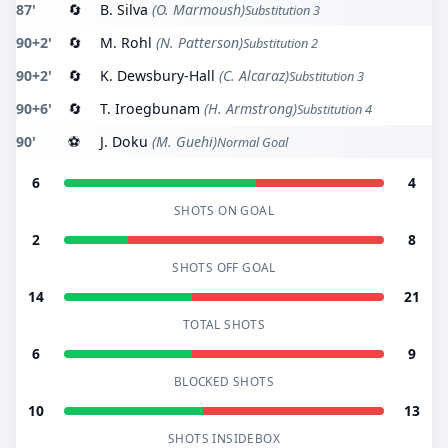
87'
🔄
B. Silva
(O. Marmoush)
Substitution 3
90+2'
🔄
M. Rohl
(N. Patterson)
Substitution 2
90+2'
🔄
K. Dewsbury-Hall
(C. Alcaraz)
Substitution 3
90+6'
🔄
T. Iroegbunam
(H. Armstrong)
Substitution 4
90'
⚽
J. Doku
(M. Guehi)
Normal Goal
6
4
SHOTS ON GOAL
2
8
SHOTS OFF GOAL
14
21
TOTAL SHOTS
6
9
BLOCKED SHOTS
10
13
SHOTS INSIDEBOX