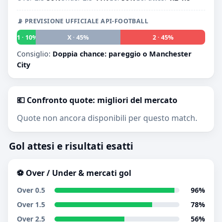
📡 PREVISIONE UFFICIALE API-FOOTBALL
1 · 10%
X · 45%
2 · 45%
Consiglio:
Doppia chance: pareggio o Manchester
City
💶 Confronto quote: migliori del mercato
Quote non ancora disponibili per questo match.
Gol attesi e risultati esatti
⚽ Over / Under & mercati gol
Over 0.5
96%
Over 1.5
78%
Over 2.5
56%