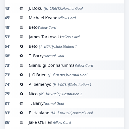
43'
⚽
J. Doku
(R. Cherki)
Normal Goal
45'
🟨
Michael Keane
Yellow Card
48'
🟨
Beto
Yellow Card
53'
🟨
James Tarkowski
Yellow Card
64'
🔄
Beto
(T. Barry)
Substitution 1
68'
⚽
T. Barry
Normal Goal
73'
🟨
Gianluigi Donnarumma
Yellow Card
73'
⚽
J. O'Brien
(J. Garner)
Normal Goal
74'
🔄
A. Semenyo
(P. Foden)
Substitution 1
75'
🔄
Nico
(M. Kovacic)
Substitution 2
81'
⚽
T. Barry
Normal Goal
83'
⚽
E. Haaland
(M. Kovacic)
Normal Goal
86'
🟨
Jake O'Brien
Yellow Card