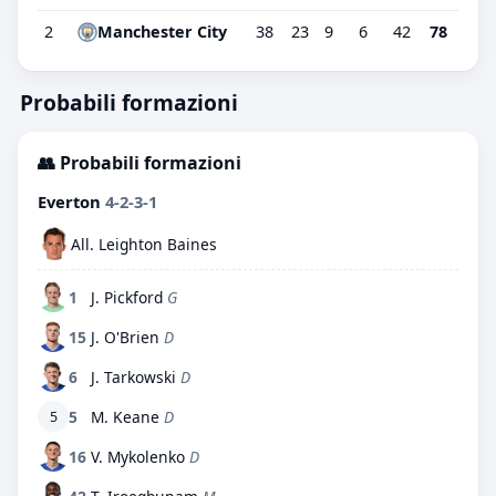
2
Manchester City
38
23
9
6
42
78
Probabili formazioni
👥 Probabili formazioni
Everton
4-2-3-1
All. Leighton Baines
1
J. Pickford
G
15
J. O'Brien
D
6
J. Tarkowski
D
5
M. Keane
D
5
16
V. Mykolenko
D