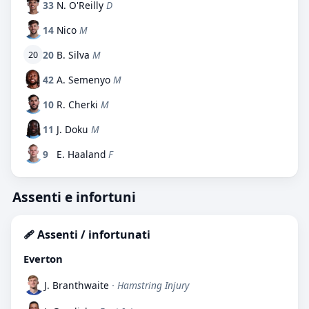
33
N. O'Reilly
D
14
Nico
M
20
B. Silva
M
20
42
A. Semenyo
M
10
R. Cherki
M
11
J. Doku
M
9
E. Haaland
F
Assenti e infortuni
🩹 Assenti / infortunati
Everton
J. Branthwaite
· Hamstring Injury