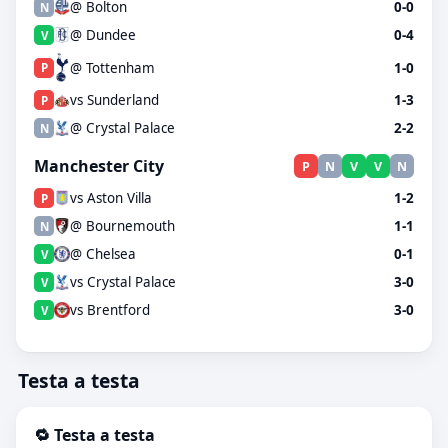
@ Bolton
0-0
N
@ Dundee
0-4
V
@ Tottenham
1-0
P
vs Sunderland
1-3
P
@ Crystal Palace
2-2
N
Manchester City
P
N
V
V
N
vs Aston Villa
1-2
P
@ Bournemouth
1-1
N
@ Chelsea
0-1
V
vs Crystal Palace
3-0
V
vs Brentford
3-0
V
Testa a testa
🔁 Testa a testa