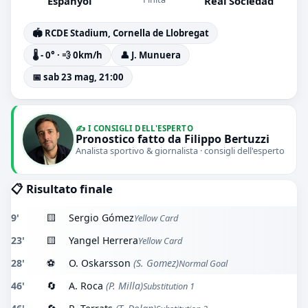
Espanyol
Real Sociedad
🏟️ RCDE Stadium, Cornella de Llobregat
🌡️ - 0° · 💨 0km/h
👤 J. Munuera
📅 sab 23 mag, 21:00
✍️ I CONSIGLI DELL'ESPERTO
Pronostico fatto da Filippo Bertuzzi
Analista sportivo & giornalista · consigli dell'esperto
📋 Risultato finale
9'
🟨
Sergio Gómez
Yellow Card
23'
🟨
Yangel Herrera
Yellow Card
28'
⚽
O. Oskarsson
(S. Gomez)
Normal Goal
46'
🔄
A. Roca
(P. Milla)
Substitution 1