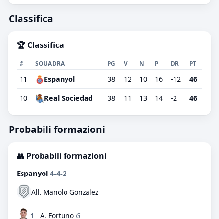
Classifica
🏆 Classifica
#
SQUADRA
PG
V
N
P
DR
PT
11
Espanyol
38
12
10
16
-12
46
10
Real Sociedad
38
11
13
14
-2
46
Probabili formazioni
👥 Probabili formazioni
Espanyol
4-4-2
All. Manolo Gonzalez
1
A. Fortuno
G