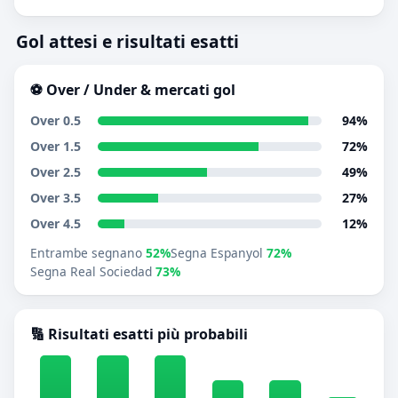
Gol attesi e risultati esatti
⚽ Over / Under & mercati gol
Over 0.5
94%
Over 1.5
72%
Over 2.5
49%
Over 3.5
27%
Over 4.5
12%
Entrambe segnano
52%
Segna Espanyol
72%
Segna Real Sociedad
73%
🔢 Risultati esatti più probabili