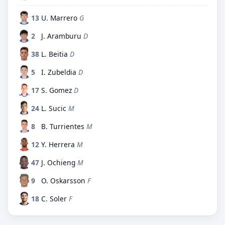
13
U. Marrero
G
2
J. Aramburu
D
38
L. Beitia
D
5
I. Zubeldia
D
17
S. Gomez
D
24
L. Sucic
M
8
B. Turrientes
M
12
Y. Herrera
M
47
J. Ochieng
M
9
O. Oskarsson
F
18
C. Soler
F