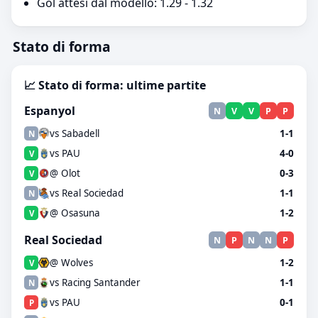
Gol attesi dal modello: 1.29 - 1.32
Stato di forma
📈 Stato di forma: ultime partite
Espanyol
N
V
V
P
P
vs Sabadell
1-1
N
vs PAU
4-0
V
@ Olot
0-3
V
vs Real Sociedad
1-1
N
@ Osasuna
1-2
V
Real Sociedad
N
P
N
N
P
@ Wolves
1-2
V
vs Racing Santander
1-1
N
vs PAU
0-1
P