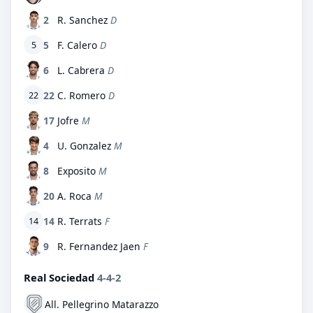
2
R. Sanchez
D
5
F. Calero
D
5
6
L. Cabrera
D
22
C. Romero
D
22
17
Jofre
M
4
U. Gonzalez
M
8
Exposito
M
20
A. Roca
M
14
R. Terrats
F
14
9
R. Fernandez Jaen
F
Real Sociedad
4-4-2
All. Pellegrino Matarazzo