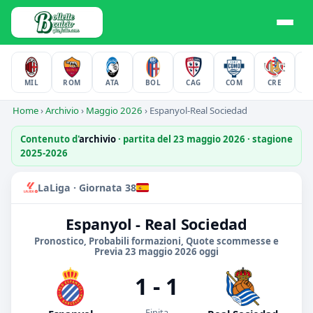
MIL
ROM
ATA
BOL
CAG
COM
CRE
F
Home
›
Archivio
›
Maggio 2026
›
Espanyol-Real Sociedad
Contenuto d'
archivio
· partita del 23 maggio 2026 · stagione
2025-2026
LaLiga · Giornata 38
Espanyol - Real Sociedad
Pronostico, Probabili formazioni, Quote scommesse e
Previa 23 maggio 2026 oggi
1 - 1
Finita