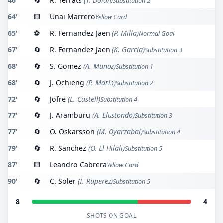
46'
🔄
R. Terrats
(T. Dolan)
Substitution 2
64'
🟨
Unai Marrero
Yellow Card
65'
⚽
R. Fernandez Jaen
(P. Milla)
Normal Goal
67'
🔄
R. Fernandez Jaen
(K. Garcia)
Substitution 3
68'
🔄
S. Gomez
(A. Munoz)
Substitution 1
68'
🔄
J. Ochieng
(P. Marin)
Substitution 2
72'
🔄
Jofre
(L. Castell)
Substitution 4
77'
🔄
J. Aramburu
(A. Elustondo)
Substitution 3
77'
🔄
O. Oskarsson
(M. Oyarzabal)
Substitution 4
79'
🔄
R. Sanchez
(O. El Hilali)
Substitution 5
87'
🟨
Leandro Cabrera
Yellow Card
90'
🔄
C. Soler
(I. Ruperez)
Substitution 5
8
4
SHOTS ON GOAL