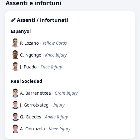
Assenti e infortuni
🩹 Assenti / infortunati
Espanyol
P. Lozano
· Yellow Cards
C. Ngonge
· Knee Injury
J. Puado
· Knee Injury
Real Sociedad
A. Barrenetxea
· Groin Injury
J. Gorrotxategi
· Injury
G. Guedes
· Ankle Injury
A. Odriozola
· Knee Injury