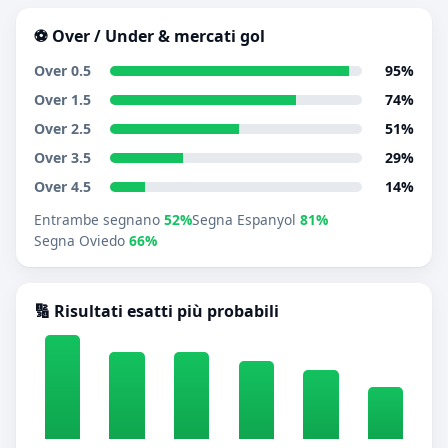
⚽ Over / Under & mercati gol
Over 0.5
95%
Over 1.5
74%
Over 2.5
51%
Over 3.5
29%
Over 4.5
14%
Entrambe segnano
52%
Segna Espanyol
81%
Segna Oviedo
66%
🔢 Risultati esatti più probabili