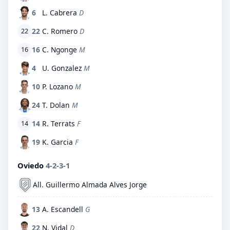
6
L. Cabrera
D
22
C. Romero
D
22
16
C. Ngonge
M
16
4
U. Gonzalez
M
10
P. Lozano
M
24
T. Dolan
M
14
R. Terrats
F
14
19
K. Garcia
F
Oviedo
4-2-3-1
All. Guillermo Almada Alves Jorge
13
A. Escandell
G
22
N. Vidal
D