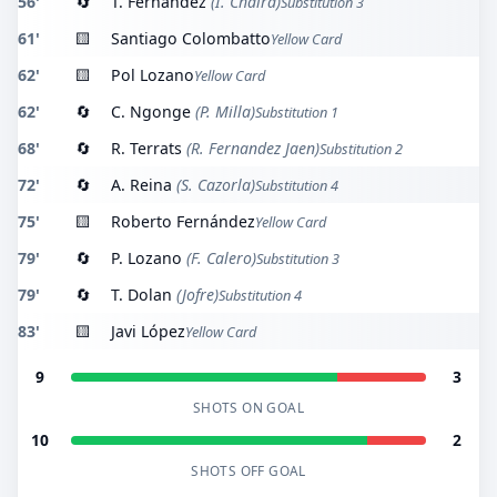
56'
🔄
T. Fernandez
(I. Chaira)
Substitution 3
61'
🟨
Santiago Colombatto
Yellow Card
62'
🟨
Pol Lozano
Yellow Card
62'
🔄
C. Ngonge
(P. Milla)
Substitution 1
68'
🔄
R. Terrats
(R. Fernandez Jaen)
Substitution 2
72'
🔄
A. Reina
(S. Cazorla)
Substitution 4
75'
🟨
Roberto Fernández
Yellow Card
79'
🔄
P. Lozano
(F. Calero)
Substitution 3
79'
🔄
T. Dolan
(Jofre)
Substitution 4
83'
🟨
Javi López
Yellow Card
9
3
SHOTS ON GOAL
10
2
SHOTS OFF GOAL