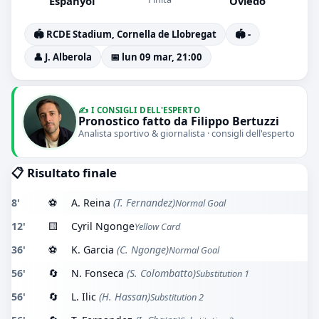
Espanyol
Oviedo
🏟️ RCDE Stadium, Cornella de Llobregat
🏟️ -
👤 J. Alberola
📅 lun 09 mar, 21:00
✍️ I CONSIGLI DELL'ESPERTO
Pronostico fatto da Filippo Bertuzzi
Analista sportivo & giornalista · consigli dell'esperto
📋 Risultato finale
8'
⚽
A. Reina
(T. Fernandez)
Normal Goal
12'
🟨
Cyril Ngonge
Yellow Card
36'
⚽
K. Garcia
(C. Ngonge)
Normal Goal
56'
🔄
N. Fonseca
(S. Colombatto)
Substitution 1
56'
🔄
L. Ilic
(H. Hassan)
Substitution 2