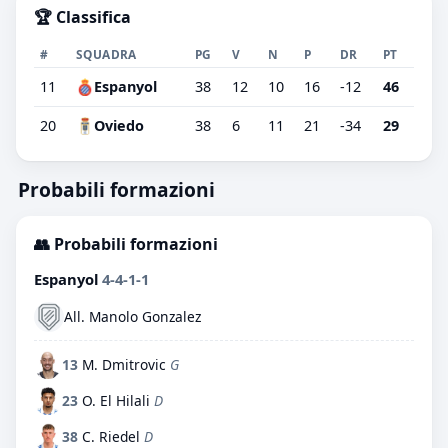
🏆 Classifica
#
SQUADRA
PG
V
N
P
DR
PT
11
Espanyol
38
12
10
16
-12
46
20
Oviedo
38
6
11
21
-34
29
Probabili formazioni
👥 Probabili formazioni
Espanyol
4-4-1-1
All. Manolo Gonzalez
13
M. Dmitrovic
G
23
O. El Hilali
D
38
C. Riedel
D