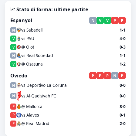
📈 Stato di forma: ultime partite
Espanyol
N
V
V
P
P
vs Sabadell
1-1
N
vs PAU
4-0
V
@ Olot
0-3
V
vs Real Sociedad
1-1
N
@ Osasuna
1-2
V
Oviedo
P
P
P
N
P
vs Deportivo La Coruna
0-0
N
vs Al-Qadisiyah FC
0-0
N
@ Mallorca
3-0
P
vs Alaves
0-1
P
@ Real Madrid
2-0
P