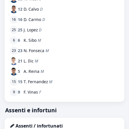
12
D. Calvo
D
16
D. Carmo
D
16
25
J. Lopez
D
25
6
K. Sibo
M
6
23
N. Fonseca
M
23
21
L. Ilic
M
5
A. Reina
M
15
T. Fernandez
M
15
9
F. Vinas
F
9
Assenti e infortuni
🩹 Assenti / infortunati