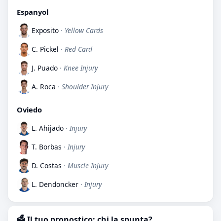
Espanyol
Exposito
· Yellow Cards
C. Pickel
· Red Card
J. Puado
· Knee Injury
A. Roca
· Shoulder Injury
Oviedo
L. Ahijado
· Injury
T. Borbas
· Injury
D. Costas
· Muscle Injury
L. Dendoncker
· Injury
🗳️ Il tuo pronostico: chi la spunta?