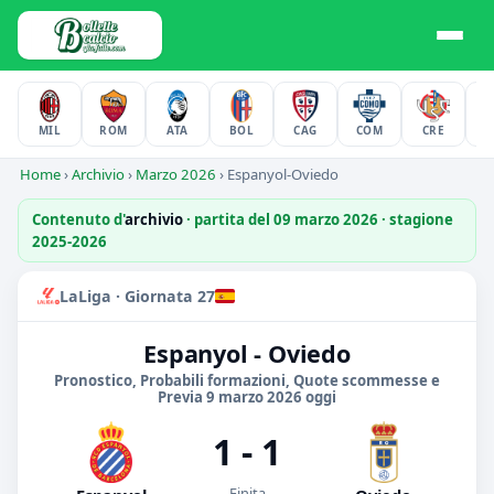
MIL
ROM
ATA
BOL
CAG
COM
CRE
F
Home
›
Archivio
›
Marzo 2026
›
Espanyol-Oviedo
Contenuto d'
archivio
· partita del 09 marzo 2026 · stagione
2025-2026
LaLiga · Giornata 27
Espanyol - Oviedo
Pronostico, Probabili formazioni, Quote scommesse e
Previa 9 marzo 2026 oggi
1 - 1
Finita