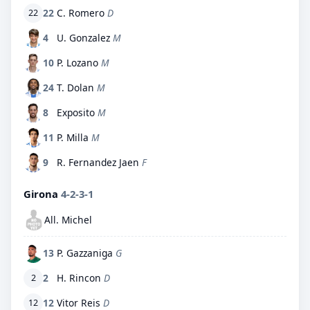
22
C. Romero
D
22
4
U. Gonzalez
M
10
P. Lozano
M
24
T. Dolan
M
8
Exposito
M
11
P. Milla
M
9
R. Fernandez Jaen
F
Girona
4-2-3-1
All. Michel
13
P. Gazzaniga
G
2
H. Rincon
D
2
12
Vitor Reis
D
12