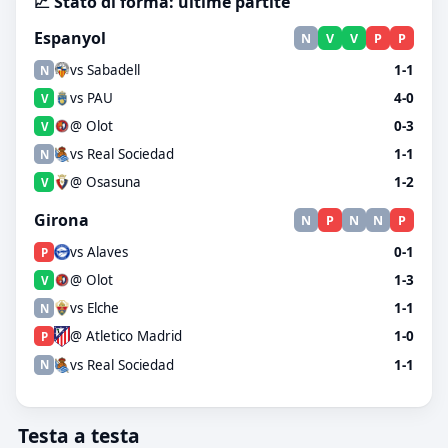
📈 Stato di forma: ultime partite
Espanyol
N
V
V
P
P
vs Sabadell
1-1
N
vs PAU
4-0
V
@ Olot
0-3
V
vs Real Sociedad
1-1
N
@ Osasuna
1-2
V
Girona
N
P
N
N
P
vs Alaves
0-1
P
@ Olot
1-3
V
vs Elche
1-1
N
@ Atletico Madrid
1-0
P
vs Real Sociedad
1-1
N
Testa a testa