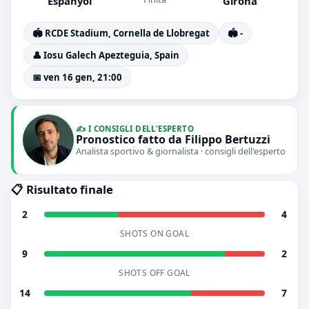
Espanyol
Girona
🏟️ RCDE Stadium, Cornella de Llobregat
🏟️ -
👤 Iosu Galech Apezteguia, Spain
📅 ven 16 gen, 21:00
✍️ I CONSIGLI DELL'ESPERTO
Pronostico fatto da Filippo Bertuzzi
Analista sportivo & giornalista · consigli dell'esperto
📋 Risultato finale
2
4
SHOTS ON GOAL
9
2
SHOTS OFF GOAL
14
7