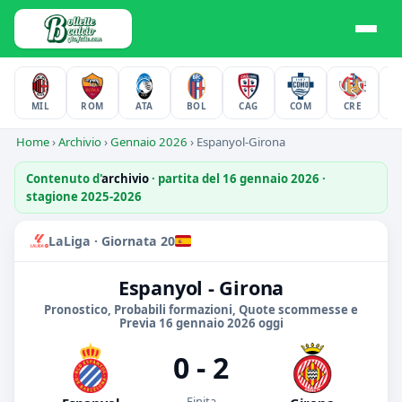
MIL
ROM
ATA
BOL
CAG
COM
CRE
F
Home
›
Archivio
›
Gennaio 2026
›
Espanyol-Girona
Contenuto d'
archivio
· partita del 16 gennaio 2026 ·
stagione 2025-2026
LaLiga · Giornata 20
Espanyol - Girona
Pronostico, Probabili formazioni, Quote scommesse e
Previa 16 gennaio 2026 oggi
0 - 2
Finita