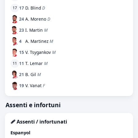
17
D. Blind
D
17
24
A. Moreno
D
23
I. Martin
M
4
A. Martinez
M
15
V. Tsygankov
M
11
T. Lemar
M
11
21
B. Gil
M
19
V. Vanat
F
Assenti e infortuni
🩹 Assenti / infortunati
Espanyol