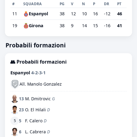
#
SQUADRA
PG
V
N
P
DR
PT
11
Espanyol
38
12
10
16
-12
46
19
Girona
38
9
14
15
-16
41
Probabili formazioni
👥 Probabili formazioni
Espanyol
4-2-3-1
All. Manolo Gonzalez
13
M. Dmitrovic
G
23
O. El Hilali
D
5
F. Calero
D
5
6
L. Cabrera
D