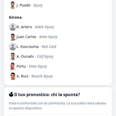
J. Puado
· Injury
Girona
R. Artero
· Ankle Injury
Juan Carlos
· Knee Injury
L. Kourouma
· Red Card
A. Ounahi
· Calf Injury
Portu
· Knee Injury
A. Ruiz
· Muscle Injury
🗳️ Il tuo pronostico: chi la spunta?
Vota e confrontati con la community. La tua scelta resta salvata
su questo dispositivo.