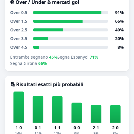
⚽ Over / Under & mercati gol
Over 0.5
91%
Over 1.5
66%
Over 2.5
40%
Over 3.5
20%
Over 4.5
8%
Entrambe segnano
45%
Segna Espanyol
71%
Segna Girona
66%
🔢 Risultati esatti più probabili
1-0
0-1
1-1
0-0
2-1
2-0
14%
12%
12%
9%
8%
8%