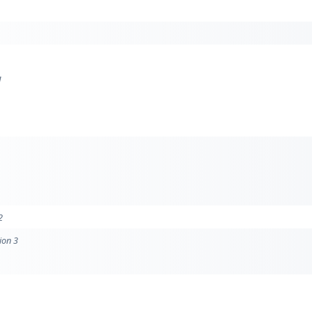
1
2
ion 3