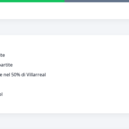
ite
partite
e nel 50% di Villarreal
l
ol