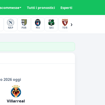
 scommesse
Tutti i pronostici
Esperti
›
NAP
PAR
PIS
SAS
TOR
UDI
VER
io 2026 oggi
Villarreal