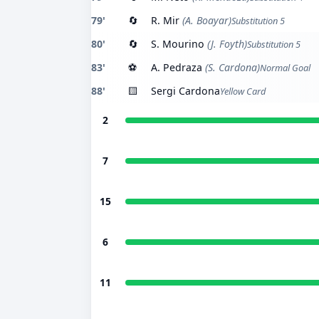
79'
🔄
R. Mir
(A. Boayar)
Substitution 5
80'
🔄
S. Mourino
(J. Foyth)
Substitution 5
83'
⚽
A. Pedraza
(S. Cardona)
Normal Goal
88'
🟨
Sergi Cardona
Yellow Card
2
7
15
6
11