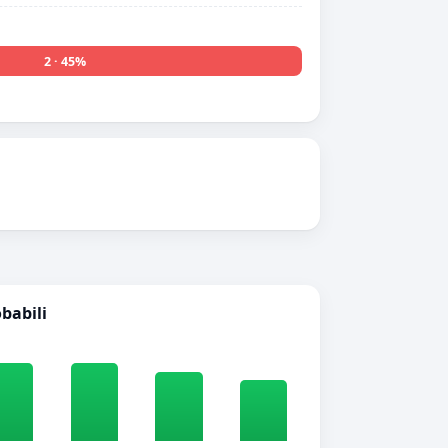
2 · 45%
obabili