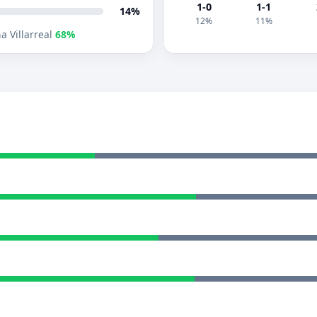
1-0
1-1
14%
12%
11%
a Villarreal
68%