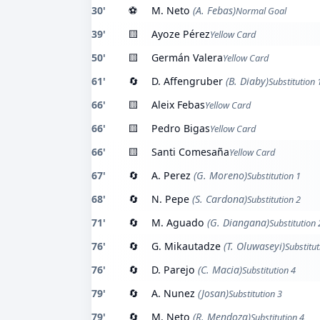
30'
⚽
M. Neto
(A. Febas)
Normal Goal
39'
🟨
Ayoze Pérez
Yellow Card
50'
🟨
Germán Valera
Yellow Card
61'
🔄
D. Affengruber
(B. Diaby)
Substitution 
66'
🟨
Aleix Febas
Yellow Card
66'
🟨
Pedro Bigas
Yellow Card
66'
🟨
Santi Comesaña
Yellow Card
67'
🔄
A. Perez
(G. Moreno)
Substitution 1
68'
🔄
N. Pepe
(S. Cardona)
Substitution 2
71'
🔄
M. Aguado
(G. Diangana)
Substitution 
76'
🔄
G. Mikautadze
(T. Oluwaseyi)
Substitut
76'
🔄
D. Parejo
(C. Macia)
Substitution 4
79'
🔄
A. Nunez
(Josan)
Substitution 3
79'
🔄
M. Neto
(R. Mendoza)
Substitution 4