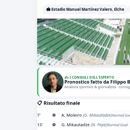
🏟️ Estadio Manuel Martínez Valero, Elche
✍️ I CONSIGLI DELL'ESPERTO
Pronostico fatto da Filippo 
Analista sportivo & giornalista · consig
📋 Risultato finale
7'
⚽
A. Moleiro
(G. Mikautadze)
Normal Go
13'
⚽
G. Mikautadze
(N. Pepe)
Normal Goal