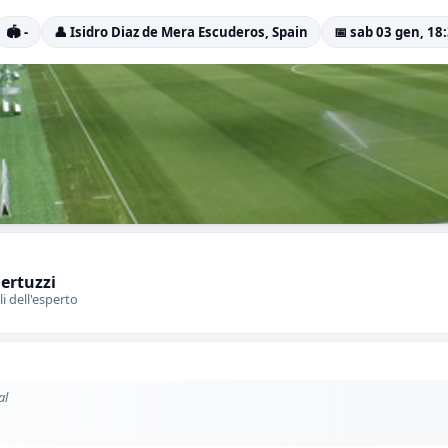
🏟️ -
👤 Isidro Diaz de Mera Escuderos, Spain
📅 sab 03 gen, 18
Bertuzzi
li dell'esperto
al