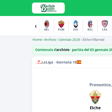
‹
MIL
ROM
ATA
BOL
CAG
Home
›
Archivio
›
Gennaio 2026
›
Elche-Villarreal
Contenuto d'
archivio
· partita del 03 gennaio 
LaLiga · Giornata 18
Pronostico,
Elche