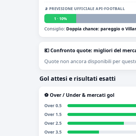
📡 PREVISIONE UFFICIALE API-FOOTBALL
1 · 10%
Consiglio:
Doppia chance: pareggio o Villa
💶 Confronto quote: migliori del merc
Quote non ancora disponibili per quest
Gol attesi e risultati esatti
⚽ Over / Under & mercati gol
Over 0.5
Over 1.5
Over 2.5
Over 3.5