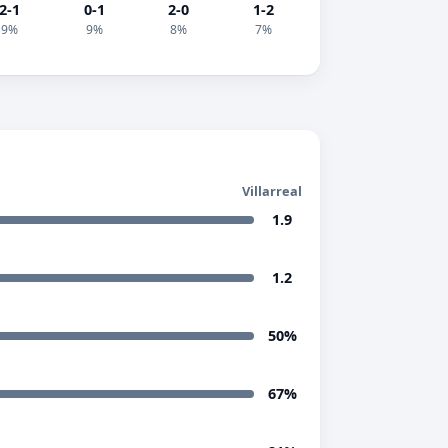
2-1
0-1
2-0
1-2
9%
9%
8%
7%
Villarreal
1.9
1.2
50%
67%