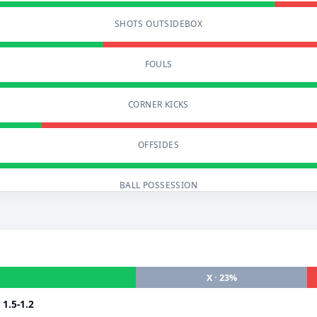
SHOTS OUTSIDEBOX
FOULS
CORNER KICKS
OFFSIDES
BALL POSSESSION
X · 23%
i
1.5-1.2