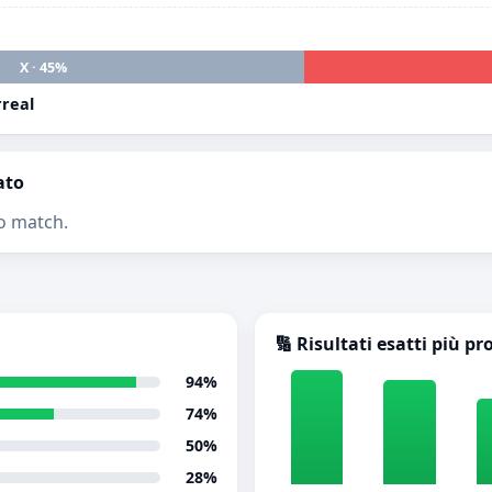
X · 45%
rreal
ato
o match.
🔢 Risultati esatti più pr
94%
74%
50%
28%