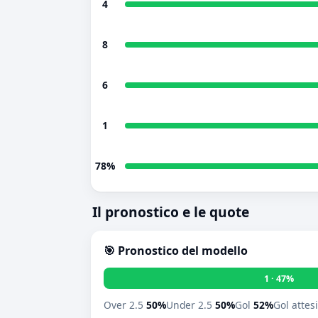
4
8
6
1
78%
Il pronostico e le quote
🎯 Pronostico del modello
1 · 47%
Over 2.5
50%
Under 2.5
50%
Gol
52%
Gol attes