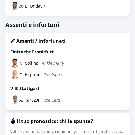
26
D. Undav
F
Assenti e infortuni
🩹 Assenti / infortunati
Eintracht Frankfurt
N. Collins
· Ankle Injury
O. Hojlund
· Toe Injury
VfB Stuttgart
A. Karazor
· Red Card
🗳️ Il tuo pronostico: chi la spunta?
Vota e confrontati con la community. La tua scelta resta salvata