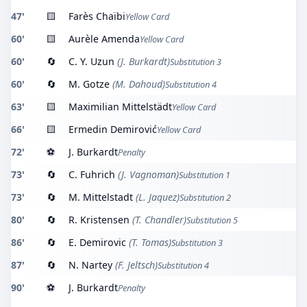
47'
🟨
Farès Chaïbi
Yellow Card
60'
🟨
Aurèle Amenda
Yellow Card
60'
🔄
C. Y. Uzun
(J. Burkardt)
Substitution 3
60'
🔄
M. Gotze
(M. Dahoud)
Substitution 4
63'
🟨
Maximilian Mittelstädt
Yellow Card
66'
🟨
Ermedin Demirović
Yellow Card
72'
⚽
J. Burkardt
Penalty
73'
🔄
C. Fuhrich
(J. Vagnoman)
Substitution 1
73'
🔄
M. Mittelstadt
(L. Jaquez)
Substitution 2
80'
🔄
R. Kristensen
(T. Chandler)
Substitution 5
86'
🔄
E. Demirovic
(T. Tomas)
Substitution 3
87'
🔄
N. Nartey
(F. Jeltsch)
Substitution 4
90'
⚽
J. Burkardt
Penalty