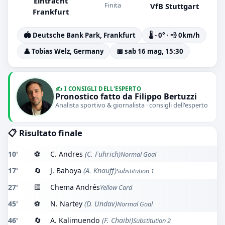
Eintracht
Finita
VfB Stuttgart
Frankfurt
🏟️ Deutsche Bank Park, Frankfurt
🌡️ - 0° · 💨 0km/h
👤 Tobias Welz, Germany
📅 sab 16 mag, 15:30
✍️ I CONSIGLI DELL'ESPERTO
Pronostico fatto da Filippo Bertuzzi
Analista sportivo & giornalista · consigli dell'esperto
📋 Risultato finale
10'
⚽
C. Andres
(C. Fuhrich)
Normal Goal
17'
🔄
J. Bahoya
(A. Knauff)
Substitution 1
27'
🟨
Chema Andrés
Yellow Card
45'
⚽
N. Nartey
(D. Undav)
Normal Goal
46'
🔄
A. Kalimuendo
(F. Chaibi)
Substitution 2