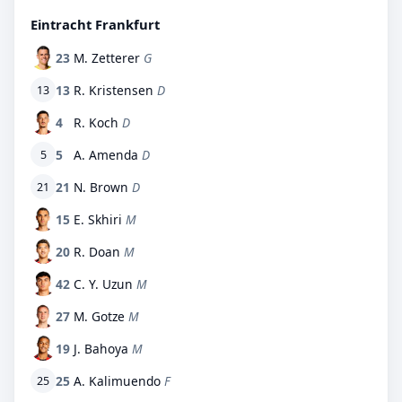
Eintracht Frankfurt
23
M. Zetterer
G
13
R. Kristensen
D
13
4
R. Koch
D
5
A. Amenda
D
5
21
N. Brown
D
21
15
E. Skhiri
M
20
R. Doan
M
42
C. Y. Uzun
M
27
M. Gotze
M
19
J. Bahoya
M
25
A. Kalimuendo
F
25