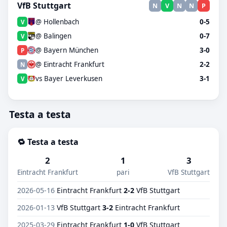
VfB Stuttgart
N
V
N
N
P
@ Hollenbach
0-5
V
@ Balingen
0-7
V
@ Bayern München
3-0
P
@ Eintracht Frankfurt
2-2
N
vs Bayer Leverkusen
3-1
V
Testa a testa
🔁 Testa a testa
2
1
3
Eintracht Frankfurt
pari
VfB Stuttgart
2026-05-16
Eintracht Frankfurt
2-2
VfB Stuttgart
2026-01-13
VfB Stuttgart
3-2
Eintracht Frankfurt
2025-03-29
Eintracht Frankfurt
1-0
VfB Stuttgart