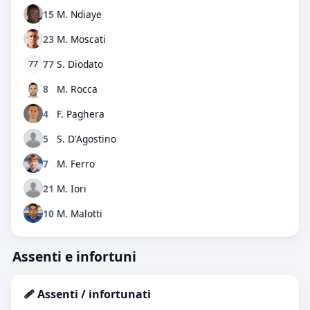
15
M. Ndiaye
23
M. Moscati
77
S. Diodato
77
8
M. Rocca
4
F. Paghera
5
S. D'Agostino
7
M. Ferro
21
M. Iori
10
M. Malotti
Assenti e infortuni
🩹 Assenti / infortunati