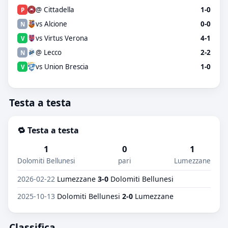
@ Cittadella
1-0
P
vs Alcione
0-0
N
vs Virtus Verona
4-1
V
@ Lecco
2-2
N
vs Union Brescia
1-0
V
Testa a testa
🔁 Testa a testa
1
0
1
Dolomiti Bellunesi
pari
Lumezzane
2026-02-22
Lumezzane
3-0
Dolomiti Bellunesi
2025-10-13
Dolomiti Bellunesi
2-0
Lumezzane
Classifica