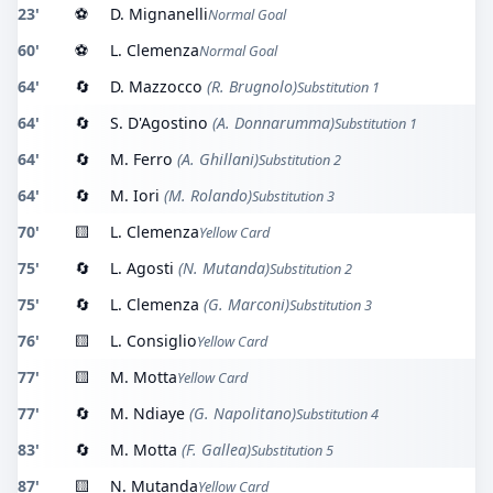
23'
⚽
D. Mignanelli
Normal Goal
60'
⚽
L. Clemenza
Normal Goal
64'
🔄
D. Mazzocco
(R. Brugnolo)
Substitution 1
64'
🔄
S. D'Agostino
(A. Donnarumma)
Substitution 1
64'
🔄
M. Ferro
(A. Ghillani)
Substitution 2
64'
🔄
M. Iori
(M. Rolando)
Substitution 3
70'
🟨
L. Clemenza
Yellow Card
75'
🔄
L. Agosti
(N. Mutanda)
Substitution 2
75'
🔄
L. Clemenza
(G. Marconi)
Substitution 3
76'
🟨
L. Consiglio
Yellow Card
77'
🟨
M. Motta
Yellow Card
77'
🔄
M. Ndiaye
(G. Napolitano)
Substitution 4
83'
🔄
M. Motta
(F. Gallea)
Substitution 5
87'
🟨
N. Mutanda
Yellow Card