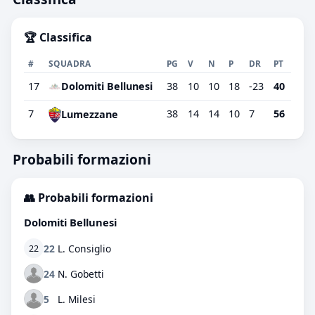
🏆 Classifica
#
SQUADRA
PG
V
N
P
DR
PT
17
Dolomiti Bellunesi
38
10
10
18
-23
40
7
38
14
14
10
7
56
Lumezzane
Probabili formazioni
👥 Probabili formazioni
Dolomiti Bellunesi
22
L. Consiglio
22
24
N. Gobetti
5
L. Milesi