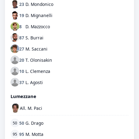
23
D. Mondonico
19
D. Mignanelli
8
D. Mazzocco
87
S. Burrai
27
M. Saccani
20
T. Olonisakin
10
L. Clemenza
37
L. Agosti
Lumezzane
All. M. Paci
50
G. Drago
50
95
M. Motta
95