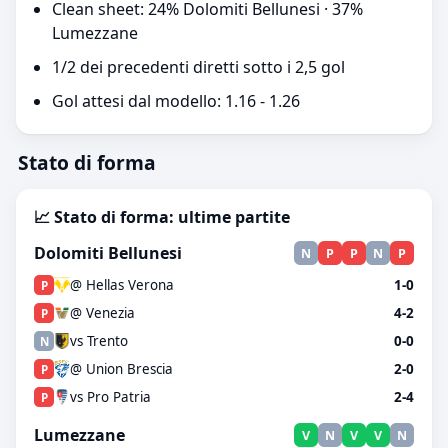
Clean sheet: 24% Dolomiti Bellunesi · 37%
Lumezzane
1/2 dei precedenti diretti sotto i 2,5 gol
Gol attesi dal modello: 1.16 - 1.26
Stato di forma
📈 Stato di forma: ultime partite
Dolomiti Bellunesi
N
P
P
N
P
@ Hellas Verona
1-0
P
@ Venezia
4-2
P
vs Trento
0-0
N
@ Union Brescia
2-0
P
vs Pro Patria
2-4
P
Lumezzane
V
N
V
V
N