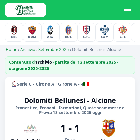
MIL
ROM
ATA
BOL
CAG
COM
CRE
F
Home
›
Archivio
›
Settembre 2025
›
Dolomiti Bellunesi-Alcione
Contenuto d'
archivio
· partita del 13 settembre 2025 ·
stagione 2025-2026
Serie C - Girone A · Girone A - 4
Dolomiti Bellunesi - Alcione
Pronostico, Probabili formazioni, Quote scommesse e
Previa 13 settembre 2025 oggi
1 - 1
Finita