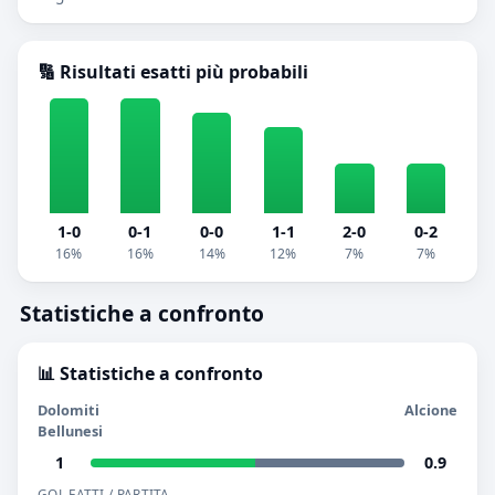
🔢 Risultati esatti più probabili
1-0
0-1
0-0
1-1
2-0
0-2
16%
16%
14%
12%
7%
7%
Statistiche a confronto
📊 Statistiche a confronto
Dolomiti
Alcione
Bellunesi
1
0.9
GOL FATTI / PARTITA