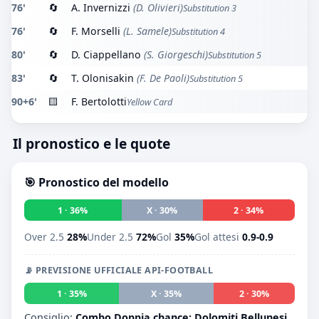
76'
🔄
A. Invernizzi
(D. Olivieri)
Substitution 3
76'
🔄
F. Morselli
(L. Samele)
Substitution 4
80'
🔄
D. Ciappellano
(S. Giorgeschi)
Substitution 5
83'
🔄
T. Olonisakin
(F. De Paoli)
Substitution 5
90+6'
🟨
F. Bertolotti
Yellow Card
Il pronostico e le quote
🎯 Pronostico del modello
1 · 36%
X · 30%
2 · 34%
Over 2.5
28%
Under 2.5
72%
Gol
35%
Gol attesi
0.9-0.9
📡 PREVISIONE UFFICIALE API-FOOTBALL
1 · 35%
X · 35%
2 · 30%
Consiglio:
Combo Doppia chance: Dolomiti Bellunesi