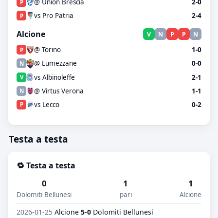
@ Union Brescia
2-0
P
vs Pro Patria
2-4
P
Alcione
V
N
P
P
N
@ Torino
1-0
P
@ Lumezzane
0-0
N
vs Albinoleffe
2-1
V
@ Virtus Verona
1-1
N
vs Lecco
0-2
P
Testa a testa
🔁 Testa a testa
0
1
1
Dolomiti Bellunesi
pari
Alcione
2026-01-25
Alcione
5-0
Dolomiti Bellunesi