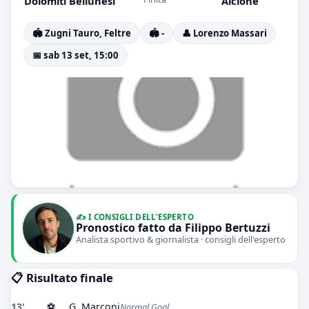
Dolomiti Bellunesi
Alcione
🏟️ Zugni Tauro, Feltre
🏟️ -
👤 Lorenzo Massari
📅 sab 13 set, 15:00
✍️ I CONSIGLI DELL'ESPERTO
Pronostico fatto da Filippo Bertuzzi
Analista sportivo & giornalista · consigli dell'esperto
📋 Risultato finale
13'
⚽
G. Marconi
Normal Goal