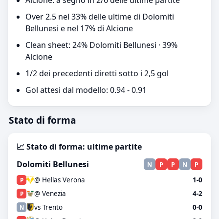
Alcione: a segno in 2/6 delle ultime partite
Over 2.5 nel 33% delle ultime di Dolomiti
Bellunesi e nel 17% di Alcione
Clean sheet: 24% Dolomiti Bellunesi · 39%
Alcione
1/2 dei precedenti diretti sotto i 2,5 gol
Gol attesi dal modello: 0.94 - 0.91
Stato di forma
📈 Stato di forma: ultime partite
Dolomiti Bellunesi
N
P
P
N
P
@ Hellas Verona
1-0
P
@ Venezia
4-2
P
vs Trento
0-0
N