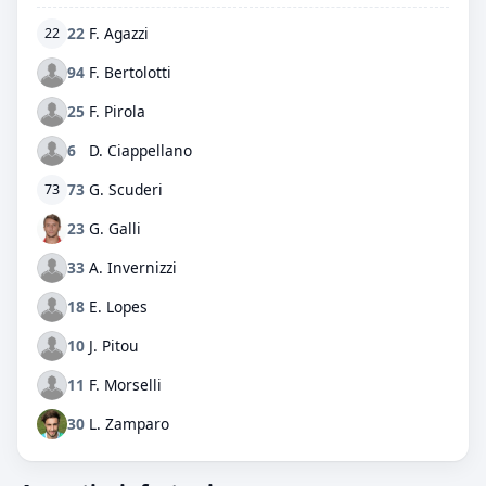
22
F. Agazzi
22
94
F. Bertolotti
25
F. Pirola
6
D. Ciappellano
73
G. Scuderi
73
23
G. Galli
33
A. Invernizzi
18
E. Lopes
10
J. Pitou
11
F. Morselli
30
L. Zamparo