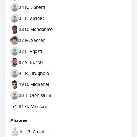
24
N. Gobetti
3
E. Alcides
23
D. Mondonico
27
M. Saccani
37
L. Agosti
87
S. Burrai
4
R. Brugnolo
19
D. Mignanelli
20
T. Olonisakin
91
G. Marconi
91
Alcione
All. G. Cusatis