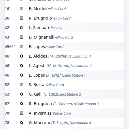
16'
🟨
E. Alcides
Yellow Card
36'
🟨
R. Brugnolo
Yellow Card
42'
⚽
L. Zamparo
Penalty
43'
🟨
D. Mignanelli
Yellow Card
45+1'
🟨
E. Lopes
Yellow Card
46'
🔄
E. Alcides
(M. Barbini)
Substitution 1
46'
🔄
L. Agosti
(N. Mutanda)
Substitution 2
46'
🔄
E. Lopes
(K. Bright)
Substitution 1
52'
🟨
S. Burrai
Yellow Card
62'
🔄
G. Galli
(J. Lanzi)
Substitution 2
67'
🔄
R. Brugnolo
(L. Clemenza)
Substitution 3
70'
🟨
A. Invernizzi
Yellow Card
76'
🔄
G. Marconi
(T. Scapin)
Substitution 4