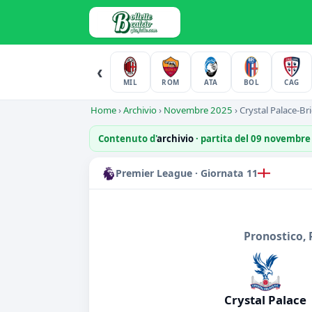
‹
MIL
ROM
ATA
BOL
CAG
Home
›
Archivio
›
Novembre 2025
›
Crystal Palace-Br
Contenuto d'
archivio
· partita del 09 novembre
Premier League · Giornata 11
Pronostico, 
Crystal Palace