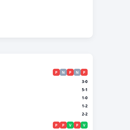
P
N
P
N
P
3-0
5-1
1-0
1-2
2-2
P
P
V
P
V