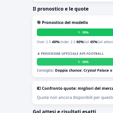
Il pronostico e le quote
🎯 Pronostico del modello
1 · 35%
Over 2.5
40%
Under 2.5
60%
Gol
45%
Gol attes
📡 PREVISIONE UFFICIALE API-FOOTBALL
1 · 35%
Consiglio:
Doppia chance: Crystal Palace o
💶 Confronto quote: migliori del merc
Quote non ancora disponibili per quest
Gol attesi e risultati esatti