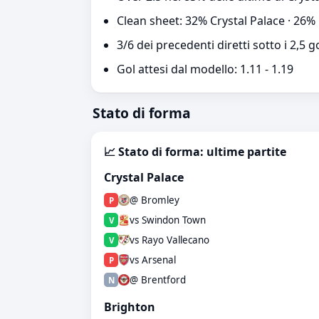
Clean sheet: 32% Crystal Palace · 26%
3/6 dei precedenti diretti sotto i 2,5 g
Gol attesi dal modello: 1.11 - 1.19
Stato di forma
📈 Stato di forma: ultime partite
Crystal Palace
@ Bromley
P
vs Swindon Town
V
vs Rayo Vallecano
V
vs Arsenal
P
@ Brentford
N
Brighton