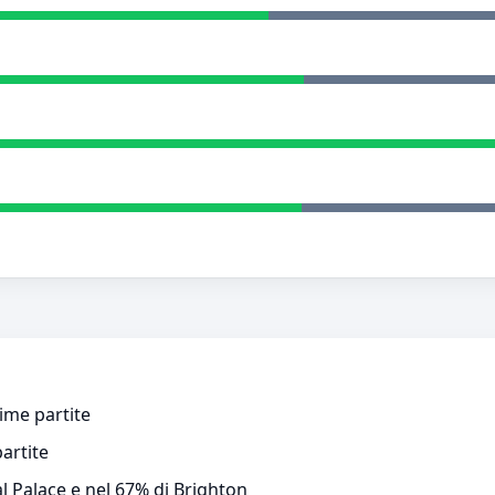
time partite
partite
al Palace e nel 67% di Brighton