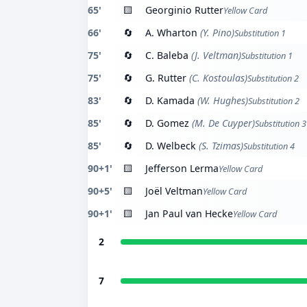
65'
🟨
Georginio Rutter
Yellow Card
66'
🔄
A. Wharton
(Y. Pino)
Substitution 1
75'
🔄
C. Baleba
(J. Veltman)
Substitution 1
75'
🔄
G. Rutter
(C. Kostoulas)
Substitution 2
83'
🔄
D. Kamada
(W. Hughes)
Substitution 2
85'
🔄
D. Gomez
(M. De Cuyper)
Substitution 3
85'
🔄
D. Welbeck
(S. Tzimas)
Substitution 4
90+1'
🟨
Jefferson Lerma
Yellow Card
90+5'
🟨
Joël Veltman
Yellow Card
90+1'
🟨
Jan Paul van Hecke
Yellow Card
2
7