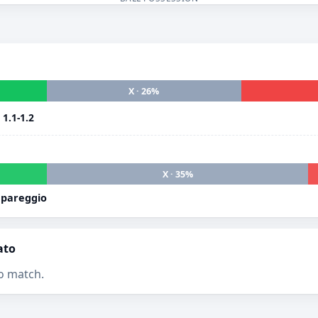
X · 26%
i
1.1-1.2
X · 35%
 pareggio
ato
o match.