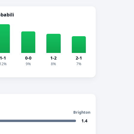
obabili
1-1
0-0
1-2
2-1
12%
9%
8%
7%
Brighton
1.4