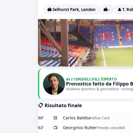
🏟️ Selhurst Park, London
🏟️ -
👤 T. R
✍️ I CONSIGLI DELL'ESPERTO
Pronostico fatto da Filippo 
Analista sportivo & giornalista · consig
📋 Risultato finale
60'
🟨
Carlos Baleba
Yellow Card
63'
📺
Georginio Rutter
Penalty cancelled