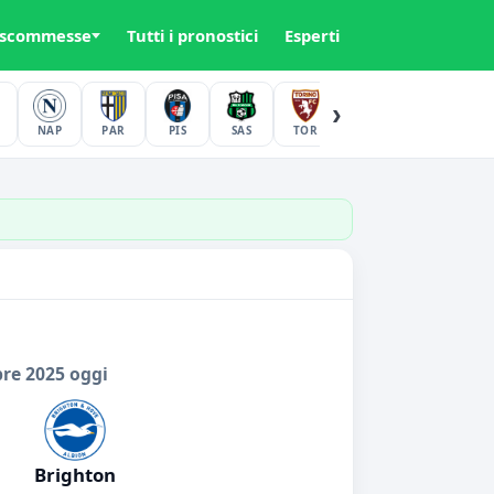
 scommesse
Tutti i pronostici
Esperti
›
NAP
PAR
PIS
SAS
TOR
UDI
VER
bre 2025 oggi
Brighton