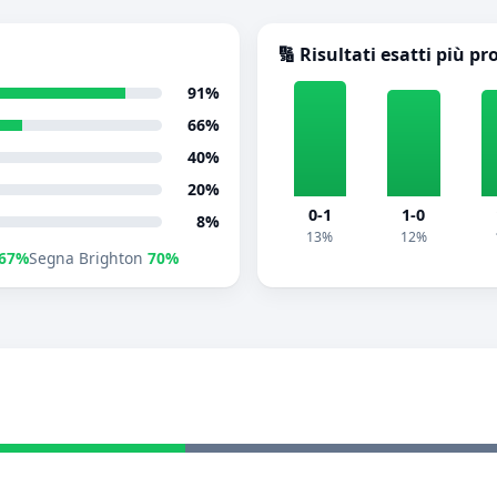
🔢 Risultati esatti più pr
91%
66%
40%
20%
0-1
1-0
8%
13%
12%
67%
Segna Brighton
70%