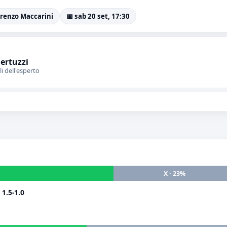
orenzo Maccarini
📅 sab 20 set, 17:30
Bertuzzi
li dell'esperto
X · 23%
i
1.5-1.0