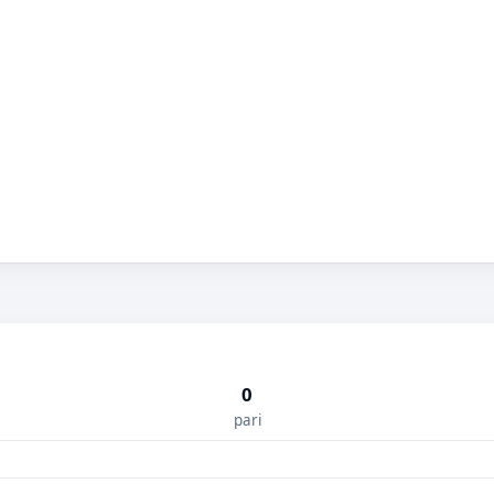
0
pari