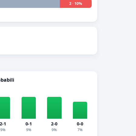
2 · 10%
obabili
2-1
0-1
2-0
0-0
9%
9%
9%
7%