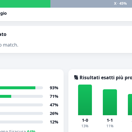
X · 45%
gio
ato
o match.
🔢 Risultati esatti più pr
93%
71%
47%
26%
1-0
1-1
12%
13%
11%
egna Siracusa
64%