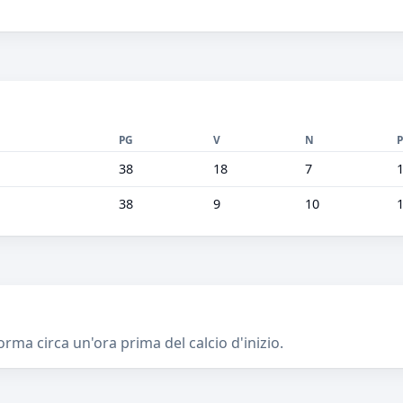
PG
V
N
38
18
7
38
9
10
ma circa un'ora prima del calcio d'inizio.