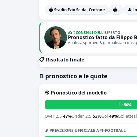
🏟️ Stadio Ezio Scida, Crotone
🏟️ -
👤 L
✍️ I CONSIGLI DELL'ESPERTO
Pronostico fatto da Filippo 
Analista sportivo & giornalista · consig
📋 Risultato finale
Il pronostico e le quote
🎯 Pronostico del modello
1 · 50%
Over 2.5
47%
Under 2.5
53%
Gol
49%
Gol attes
📡 PREVISIONE UFFICIALE API-FOOTBALL