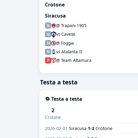
Crotone
Siracusa
@ Trapani 1905
N
vs Cavese
N
@ Foggia
N
vs Atalanta II
N
@ Team Altamura
P
Testa a testa
🔁 Testa a testa
2
Crotone
2026-02-01
Siracusa
1-3
Crotone