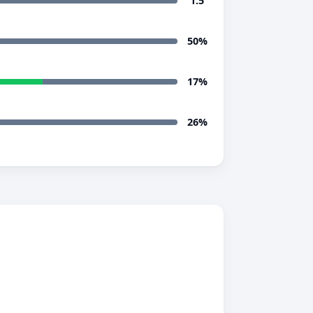
1.5
50%
17%
26%