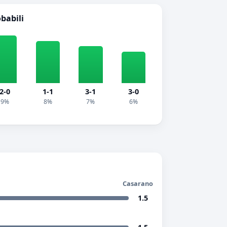
obabili
2-0
1-1
3-1
3-0
9%
8%
7%
6%
Casarano
1.5