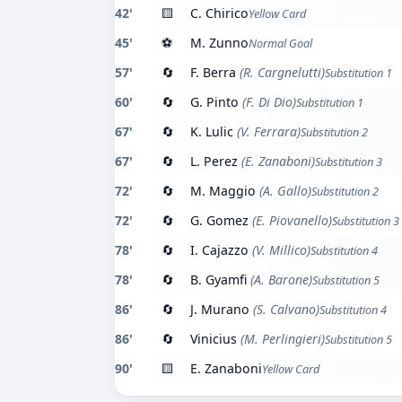
42'
🟨
C. Chirico
Yellow Card
45'
⚽
M. Zunno
Normal Goal
57'
🔄
F. Berra
(R. Cargnelutti)
Substitution 1
60'
🔄
G. Pinto
(F. Di Dio)
Substitution 1
67'
🔄
K. Lulic
(V. Ferrara)
Substitution 2
67'
🔄
L. Perez
(E. Zanaboni)
Substitution 3
72'
🔄
M. Maggio
(A. Gallo)
Substitution 2
72'
🔄
G. Gomez
(E. Piovanello)
Substitution 3
78'
🔄
I. Cajazzo
(V. Millico)
Substitution 4
78'
🔄
B. Gyamfi
(A. Barone)
Substitution 5
86'
🔄
J. Murano
(S. Calvano)
Substitution 4
86'
🔄
Vinicius
(M. Perlingieri)
Substitution 5
90'
🟨
E. Zanaboni
Yellow Card