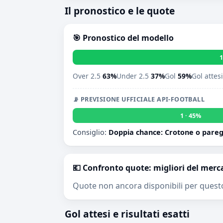
Il pronostico e le quote
🎯 Pronostico del modello
1
Over 2.5
63%
Under 2.5
37%
Gol
59%
Gol attes
📡 PREVISIONE UFFICIALE API-FOOTBALL
1 · 45%
Consiglio:
Doppia chance: Crotone o pareg
💶 Confronto quote: migliori del merc
Quote non ancora disponibili per quest
Gol attesi e risultati esatti