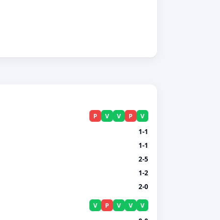
P
V
V
P
V
1-1
1-1
2-5
1-2
2-0
V
P
V
V
V