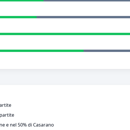
artite
partite
one e nel 50% di Casarano