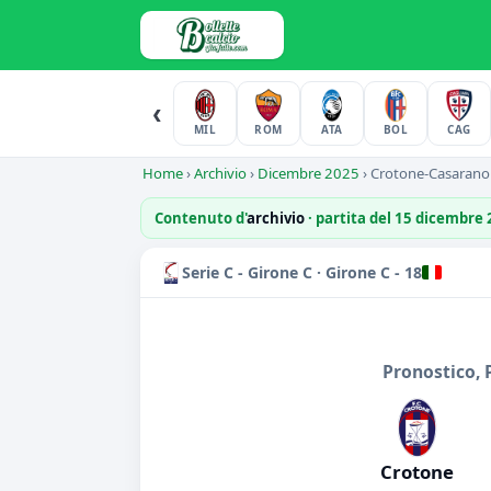
‹
MIL
ROM
ATA
BOL
CAG
Home
›
Archivio
›
Dicembre 2025
›
Crotone-Casarano
Contenuto d'
archivio
· partita del 15 dicembre
Serie C - Girone C · Girone C - 18
Pronostico, 
Crotone