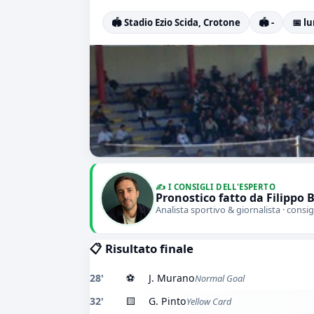
🏟️ Stadio Ezio Scida, Crotone
🏟️ -
📅 lu
✍️ I CONSIGLI DELL'ESPERTO
Pronostico fatto da Filippo 
Analista sportivo & giornalista · consig
📋 Risultato finale
28'
⚽
J. Murano
Normal Goal
32'
🟨
G. Pinto
Yellow Card