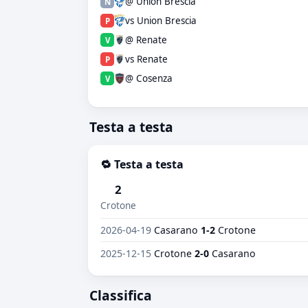
@ Union Brescia
N
vs Union Brescia
P
@ Renate
V
vs Renate
P
@ Cosenza
V
Testa a testa
🔁 Testa a testa
2
Crotone
2026-04-19
Casarano
1-2
Crotone
2025-12-15
Crotone
2-0
Casarano
Classifica