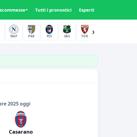
 scommesse
Tutti i pronostici
Esperti
›
NAP
PAR
PIS
SAS
TOR
UDI
VER
bre 2025 oggi
Casarano