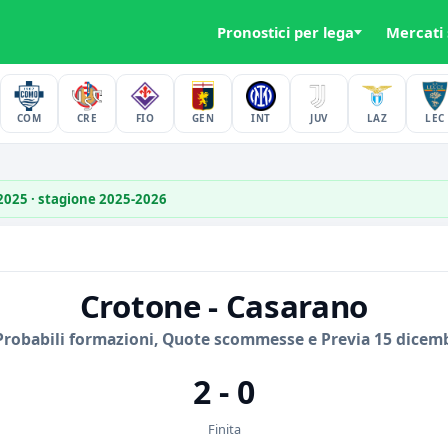
Pronostici per lega
Mercati
COM
CRE
FIO
GEN
INT
JUV
LAZ
LEC
 2025 · stagione 2025-2026
Crotone - Casarano
Probabili formazioni, Quote scommesse e Previa 15 dicem
2 - 0
Finita