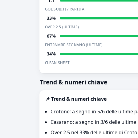
1.1
GOL SUBITI / PARTITA
33%
OVER 2.5 (ULTIME)
67%
ENTRAMBE SEGNANO (ULTIME)
34%
CLEAN SHEET
Trend & numeri chiave
📌 Trend & numeri chiave
Crotone: a segno in 5/6 delle ultime p
Casarano: a segno in 3/6 delle ultime 
Over 2.5 nel 33% delle ultime di Crot