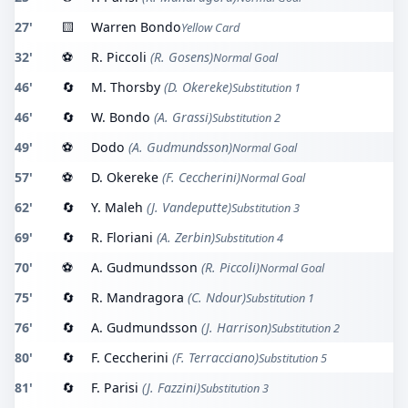
27'
🟨
Warren Bondo
Yellow Card
32'
⚽
R. Piccoli
(R. Gosens)
Normal Goal
46'
🔄
M. Thorsby
(D. Okereke)
Substitution 1
46'
🔄
W. Bondo
(A. Grassi)
Substitution 2
49'
⚽
Dodo
(A. Gudmundsson)
Normal Goal
57'
⚽
D. Okereke
(F. Ceccherini)
Normal Goal
62'
🔄
Y. Maleh
(J. Vandeputte)
Substitution 3
69'
🔄
R. Floriani
(A. Zerbin)
Substitution 4
70'
⚽
A. Gudmundsson
(R. Piccoli)
Normal Goal
75'
🔄
R. Mandragora
(C. Ndour)
Substitution 1
76'
🔄
A. Gudmundsson
(J. Harrison)
Substitution 2
80'
🔄
F. Ceccherini
(F. Terracciano)
Substitution 5
81'
🔄
F. Parisi
(J. Fazzini)
Substitution 3