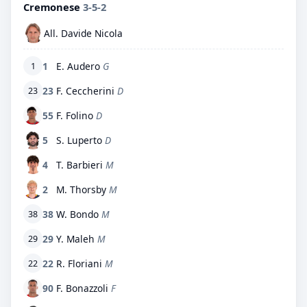
Cremonese
3-5-2
All. Davide Nicola
1
E. Audero
G
1
23
F. Ceccherini
D
23
55
F. Folino
D
5
S. Luperto
D
4
T. Barbieri
M
2
M. Thorsby
M
38
W. Bondo
M
38
29
Y. Maleh
M
29
22
R. Floriani
M
22
90
F. Bonazzoli
F