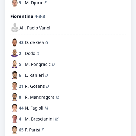
9
M. Djuric
F
Fiorentina
4-3-3
All. Paolo Vanoli
43
D. de Gea
G
2
Dodo
D
5
M. Pongracic
D
6
L. Ranieri
D
21
R. Gosens
D
8
R. Mandragora
M
44
N. Fagioli
M
4
M. Brescianini
M
65
F. Parisi
F