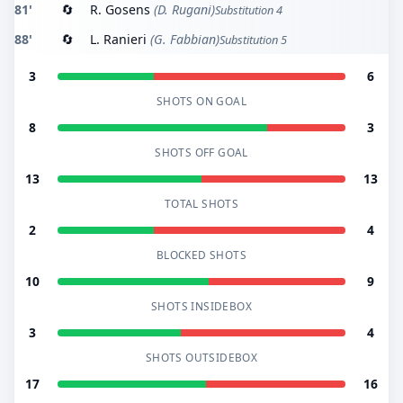
81'
🔄
R. Gosens
(D. Rugani)
Substitution 4
88'
🔄
L. Ranieri
(G. Fabbian)
Substitution 5
3
6
SHOTS ON GOAL
8
3
SHOTS OFF GOAL
13
13
TOTAL SHOTS
2
4
BLOCKED SHOTS
10
9
SHOTS INSIDEBOX
3
4
SHOTS OUTSIDEBOX
17
16