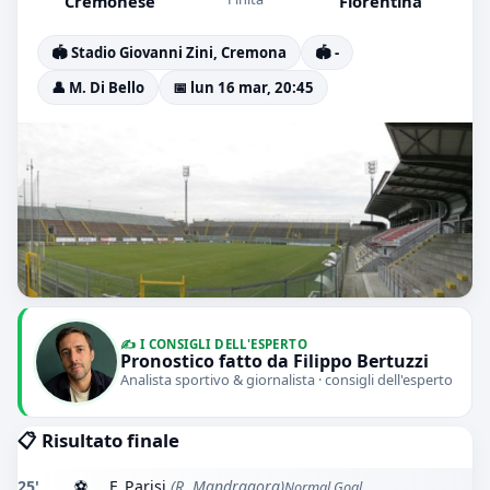
Cremonese
Fiorentina
🏟️ Stadio Giovanni Zini, Cremona
🏟️ -
👤 M. Di Bello
📅 lun 16 mar, 20:45
✍️ I CONSIGLI DELL'ESPERTO
Pronostico fatto da Filippo Bertuzzi
Analista sportivo & giornalista · consigli dell'esperto
📋 Risultato finale
25'
⚽
F. Parisi
(R. Mandragora)
Normal Goal