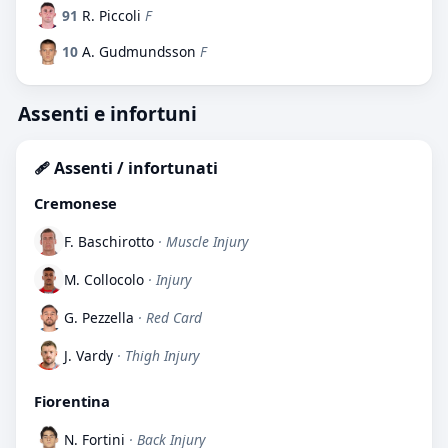
91
R. Piccoli
F
10
A. Gudmundsson
F
Assenti e infortuni
🩹 Assenti / infortunati
Cremonese
F. Baschirotto
· Muscle Injury
M. Collocolo
· Injury
G. Pezzella
· Red Card
J. Vardy
· Thigh Injury
Fiorentina
N. Fortini
· Back Injury