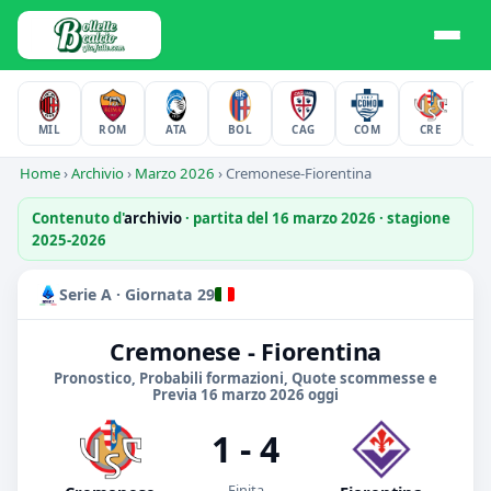
MIL
ROM
ATA
BOL
CAG
COM
CRE
F
Home
›
Archivio
›
Marzo 2026
›
Cremonese-Fiorentina
Contenuto d'
archivio
· partita del 16 marzo 2026 · stagione
2025-2026
Serie A · Giornata 29
Cremonese - Fiorentina
Pronostico, Probabili formazioni, Quote scommesse e
Previa 16 marzo 2026 oggi
1 - 4
Finita