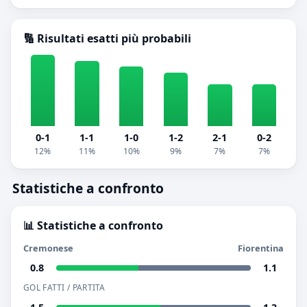
🔢 Risultati esatti più probabili
0-1
1-1
1-0
1-2
2-1
0-2
12%
11%
10%
9%
7%
7%
Statistiche a confronto
📊 Statistiche a confronto
Cremonese
Fiorentina
0.8
1.1
GOL FATTI / PARTITA