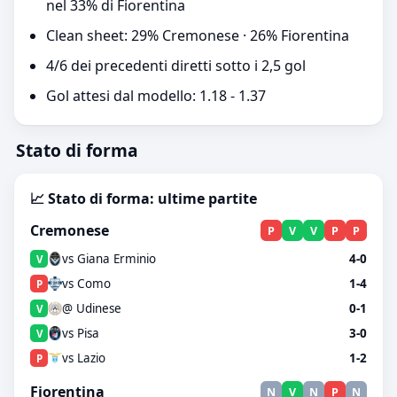
nel 33% di Fiorentina
Clean sheet: 29% Cremonese · 26% Fiorentina
4/6 dei precedenti diretti sotto i 2,5 gol
Gol attesi dal modello: 1.18 - 1.37
Stato di forma
📈 Stato di forma: ultime partite
Cremonese
P
V
V
P
P
vs Giana Erminio
4-0
V
vs Como
1-4
P
@ Udinese
0-1
V
vs Pisa
3-0
V
vs Lazio
1-2
P
Fiorentina
N
V
N
P
N