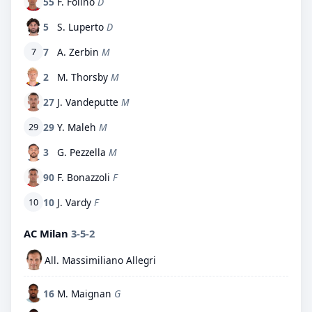
55
F. Folino
D
5
S. Luperto
D
7
A. Zerbin
M
7
2
M. Thorsby
M
27
J. Vandeputte
M
29
Y. Maleh
M
29
3
G. Pezzella
M
90
F. Bonazzoli
F
10
J. Vardy
F
10
AC Milan
3-5-2
All. Massimiliano Allegri
16
M. Maignan
G