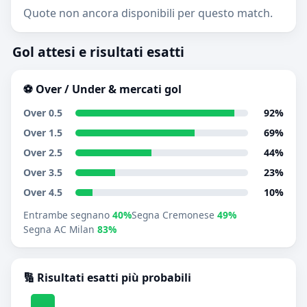
Quote non ancora disponibili per questo match.
Gol attesi e risultati esatti
⚽ Over / Under & mercati gol
Over 0.5
92%
Over 1.5
69%
Over 2.5
44%
Over 3.5
23%
Over 4.5
10%
Entrambe segnano
40%
Segna Cremonese
49%
Segna AC Milan
83%
🔢 Risultati esatti più probabili