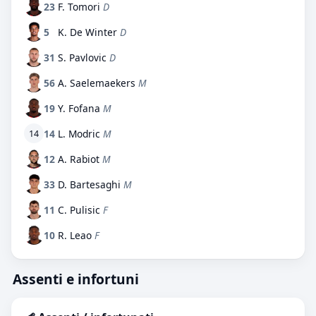
23
F. Tomori
D
5
K. De Winter
D
31
S. Pavlovic
D
56
A. Saelemaekers
M
19
Y. Fofana
M
14
L. Modric
M
14
12
A. Rabiot
M
33
D. Bartesaghi
M
11
C. Pulisic
F
10
R. Leao
F
Assenti e infortuni