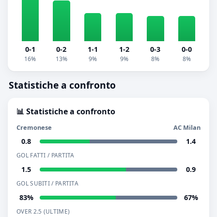
0-1
0-2
1-1
1-2
0-3
0-0
16%
13%
9%
9%
8%
8%
Statistiche a confronto
📊 Statistiche a confronto
Cremonese
AC Milan
0.8
1.4
GOL FATTI / PARTITA
1.5
0.9
GOL SUBITI / PARTITA
83%
67%
OVER 2.5 (ULTIME)