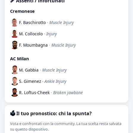
🩹 Assenti / infortunati
Cremonese
F. Baschirotto
· Muscle Injury
M. Collocolo
· Injury
F. Moumbagna
· Muscle Injury
AC Milan
M. Gabbia
· Muscle Injury
S. Gimenez
· Ankle Injury
R. Loftus-Cheek
· Broken jawbone
🗳️ Il tuo pronostico: chi la spunta?
Vota e confrontati con la community. La tua scelta resta salvata
su questo dispositivo.