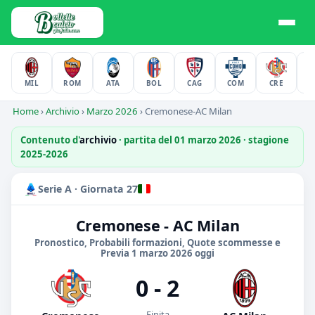
MIL
ROM
ATA
BOL
CAG
COM
CRE
F
Home
›
Archivio
›
Marzo 2026
›
Cremonese-AC Milan
Contenuto d'
archivio
· partita del 01 marzo 2026 · stagione
2025-2026
Serie A · Giornata 27
Cremonese - AC Milan
Pronostico, Probabili formazioni, Quote scommesse e
Previa 1 marzo 2026 oggi
0 - 2
Finita