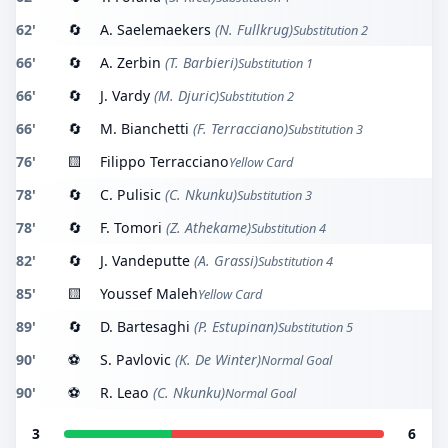
62'
🔄
A. Saelemaekers
(N. Fullkrug)
Substitution 2
66'
🔄
A. Zerbin
(T. Barbieri)
Substitution 1
66'
🔄
J. Vardy
(M. Djuric)
Substitution 2
66'
🔄
M. Bianchetti
(F. Terracciano)
Substitution 3
76'
🟨
Filippo Terracciano
Yellow Card
78'
🔄
C. Pulisic
(C. Nkunku)
Substitution 3
78'
🔄
F. Tomori
(Z. Athekame)
Substitution 4
82'
🔄
J. Vandeputte
(A. Grassi)
Substitution 4
85'
🟨
Youssef Maleh
Yellow Card
89'
🔄
D. Bartesaghi
(P. Estupinan)
Substitution 5
90'
⚽
S. Pavlovic
(K. De Winter)
Normal Goal
90'
⚽
R. Leao
(C. Nkunku)
Normal Goal
3
6