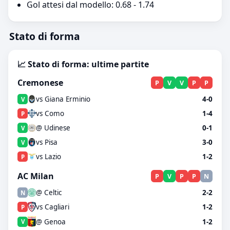
Gol attesi dal modello: 0.68 - 1.74
Stato di forma
📈 Stato di forma: ultime partite
Cremonese
P
V
V
P
P
vs Giana Erminio
4-0
V
vs Como
1-4
P
@ Udinese
0-1
V
vs Pisa
3-0
V
vs Lazio
1-2
P
AC Milan
P
V
P
P
N
@ Celtic
2-2
N
vs Cagliari
1-2
P
@ Genoa
1-2
V