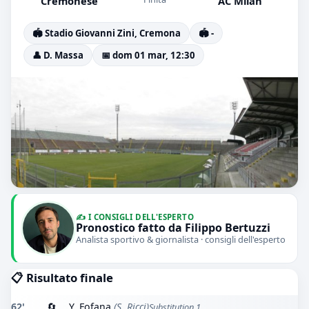
Cremonese
AC Milan
🏟️ Stadio Giovanni Zini, Cremona
🏟️ -
👤 D. Massa
📅 dom 01 mar, 12:30
✍️ I CONSIGLI DELL'ESPERTO
Pronostico fatto da Filippo Bertuzzi
Analista sportivo & giornalista · consigli dell'esperto
📋 Risultato finale
62'
🔄
Y. Fofana
(S. Ricci)
Substitution 1