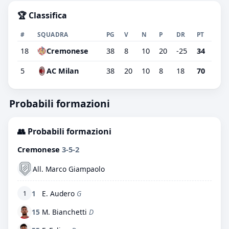
🏆 Classifica
#
SQUADRA
PG
V
N
P
DR
PT
18
Cremonese
38
8
10
20
-25
34
5
AC Milan
38
20
10
8
18
70
Probabili formazioni
👥 Probabili formazioni
Cremonese
3-5-2
All. Marco Giampaolo
1
E. Audero
G
1
15
M. Bianchetti
D