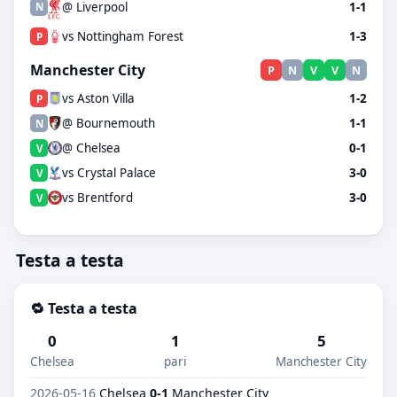
@ Liverpool
1-1
N
vs Nottingham Forest
1-3
P
Manchester City
P
N
V
V
N
vs Aston Villa
1-2
P
@ Bournemouth
1-1
N
@ Chelsea
0-1
V
vs Crystal Palace
3-0
V
vs Brentford
3-0
V
Testa a testa
🔁 Testa a testa
0
1
5
Chelsea
pari
Manchester City
2026-05-16
Chelsea
0-1
Manchester City