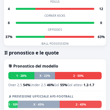
FOULS
4
12
CORNER KICKS
6
0
OFFSIDES
37%
63%
BALL POSSESSION
Il pronostico e le quote
🎯 Pronostico del modello
1 · 28%
X · 22%
2 · 50%
Over 2.5
54%
Under 2.5
46%
Gol
55%
Gol attesi
1.2-1.7
📡 PREVISIONE UFFICIALE API-FOOTBALL
1 · 10%
X · 45%
2 · 45%