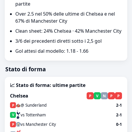
partite
Over 2.5 nel 50% delle ultime di Chelsea e nel
67% di Manchester City
Clean sheet: 24% Chelsea · 42% Manchester City
3/6 dei precedenti diretti sotto i 2,5 gol
Gol attesi dal modello: 1.18 - 1.66
Stato di forma
📈 Stato di forma: ultime partite
Chelsea
P
V
N
P
P
@ Sunderland
2-1
P
vs Tottenham
2-1
V
vs Manchester City
0-1
P