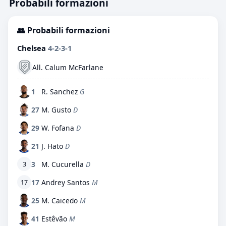
Probabili formazioni
👥 Probabili formazioni
Chelsea
4-2-3-1
All. Calum McFarlane
1
R. Sanchez
G
27
M. Gusto
D
29
W. Fofana
D
21
J. Hato
D
3
M. Cucurella
D
3
17
Andrey Santos
M
17
25
M. Caicedo
M
41
Estêvão
M