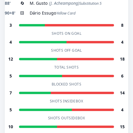
88'
🔄
M. Gusto
(J. Acheampong)
Substitution 5
90+8'
🟨
Dário Essugo
Yellow Card
3
8
SHOTS ON GOAL
4
4
SHOTS OFF GOAL
12
18
TOTAL SHOTS
5
6
BLOCKED SHOTS
7
14
SHOTS INSIDEBOX
5
4
SHOTS OUTSIDEBOX
10
15