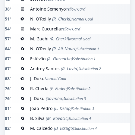
38'
🟨
Antoine Semenyo
Yellow Card
51'
⚽
N. O'Reilly
(R. Cherki)
Normal Goal
54'
🟨
Marc Cucurella
Yellow Card
57'
⚽
M. Guehi
(R. Cherki)
Normal Goal
64'
🔄
N. O'Reilly
(R. Ait-Nouri)
Substitution 1
67'
🔄
Estêvão
(A. Garnacho)
Substitution 1
67'
🔄
Andrey Santos
(R. Lavia)
Substitution 2
68'
⚽
J. Doku
Normal Goal
76'
🔄
R. Cherki
(P. Foden)
Substitution 2
76'
🔄
J. Doku
(Savinho)
Substitution 3
81'
🔄
Joao Pedro
(L. Delap)
Substitution 3
81'
🔄
B. Silva
(M. Kovacic)
Substitution 4
82'
🔄
M. Caicedo
(D. Essugo)
Substitution 4