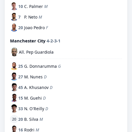
10
C. Palmer
M
7
P. Neto
M
20
Joao Pedro
F
Manchester City
4-2-3-1
All. Pep Guardiola
25
G. Donnarumma
G
27
M. Nunes
D
45
A. Khusanov
D
15
M. Guehi
D
33
N. O'Reilly
D
20
B. Silva
M
20
16
Rodri
M