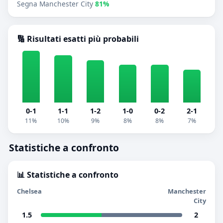
Segna Manchester City
81%
🔢 Risultati esatti più probabili
0-1
1-1
1-2
1-0
0-2
2-1
11%
10%
9%
8%
8%
7%
Statistiche a confronto
📊 Statistiche a confronto
Chelsea
Manchester
City
1.5
2