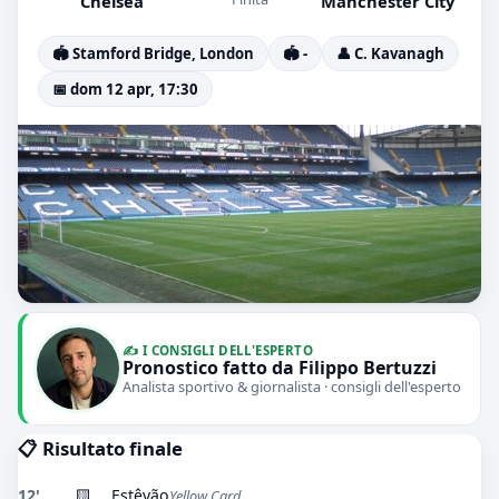
Chelsea
Manchester City
🏟️ Stamford Bridge, London
🏟️ -
👤 C. Kavanagh
📅 dom 12 apr, 17:30
✍️ I CONSIGLI DELL'ESPERTO
Pronostico fatto da Filippo Bertuzzi
Analista sportivo & giornalista · consigli dell'esperto
📋 Risultato finale
12'
🟨
Estêvão
Yellow Card