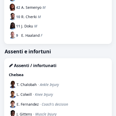
42
A. Semenyo
M
10
R. Cherki
M
11
J. Doku
M
9
E. Haaland
F
Assenti e infortuni
🩹 Assenti / infortunati
Chelsea
T. Chalobah
· Ankle Injury
L. Colwill
· Knee Injury
E. Fernandez
· Coach's decision
J. Gittens
· Muscle Injury