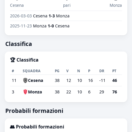
Cesena
pari
Monza
2026-03-03
Cesena
1-3
Monza
2025-11-23
Monza
1-0
Cesena
Classifica
🏆 Classifica
#
SQUADRA
PG
V
N
P
DR
PT
11
Cesena
38
12
10
16
-11
46
3
Monza
38
22
10
6
29
76
Probabili formazioni
👥 Probabili formazioni