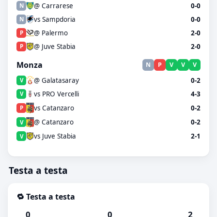
@ Carrarese
0-0
N
vs Sampdoria
0-0
N
@ Palermo
2-0
P
@ Juve Stabia
2-0
P
Monza
N
P
V
V
V
@ Galatasaray
0-2
V
vs PRO Vercelli
4-3
V
vs Catanzaro
0-2
P
@ Catanzaro
0-2
V
vs Juve Stabia
2-1
V
Testa a testa
🔁 Testa a testa
0
0
2