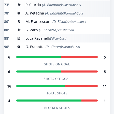
73'
🔄
P. Ciurria
(A. Bakoune)
Substitution 5
78'
⚽
A. Petagna
(A. Bakoune)
Normal Goal
80'
🔄
M. Francesconi
(D. Bisoli)
Substitution 4
80'
🔄
G. Zaro
(T. Corazza)
Substitution 5
88'
🟨
Luca Ravanelli
Yellow Card
90'
⚽
G. Frabotta
(R. Ciervo)
Normal Goal
6
5
SHOTS ON GOAL
6
5
SHOTS OFF GOAL
16
11
TOTAL SHOTS
4
1
BLOCKED SHOTS