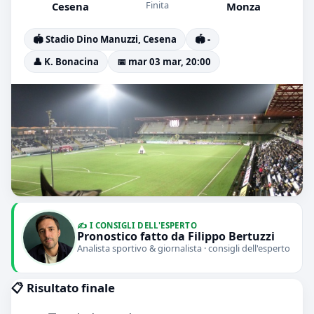
Finita
Cesena
Monza
🏟️ Stadio Dino Manuzzi, Cesena
🏟️ -
👤 K. Bonacina
📅 mar 03 mar, 20:00
✍️ I CONSIGLI DELL'ESPERTO
Pronostico fatto da Filippo Bertuzzi
Analista sportivo & giornalista · consigli dell'esperto
📋 Risultato finale