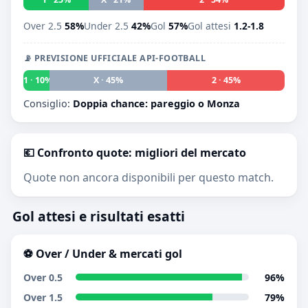
Over 2.5
58%
Under 2.5
42%
Gol
57%
Gol attesi
1.2-1.8
📡 PREVISIONE UFFICIALE API-FOOTBALL
1 · 10%
X · 45%
2 · 45%
Consiglio:
Doppia chance: pareggio o Monza
💶 Confronto quote: migliori del mercato
Quote non ancora disponibili per questo match.
Gol attesi e risultati esatti
⚽ Over / Under & mercati gol
Over 0.5
96%
Over 1.5
79%