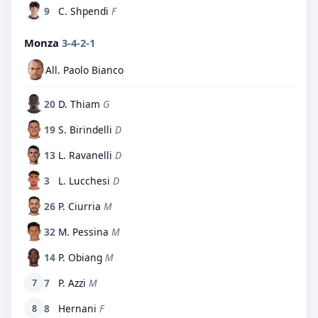
9
C. Shpendi
F
Monza
3-4-2-1
All. Paolo Bianco
20
D. Thiam
G
19
S. Birindelli
D
13
L. Ravanelli
D
3
L. Lucchesi
D
26
P. Ciurria
M
32
M. Pessina
M
14
P. Obiang
M
7
P. Azzi
M
7
8
Hernani
F
8