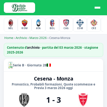
MIL
ROM
ATA
BOL
CAG
COM
CRE
F
Home
›
Archivio
›
Marzo 2026
›
Cesena-Monza
Contenuto d'
archivio
· partita del 03 marzo 2026 · stagione
2025-2026
Serie B · Giornata 28
Cesena - Monza
Pronostico, Probabili formazioni, Quote scommesse e
Previa 3 marzo 2026 oggi
1 - 3