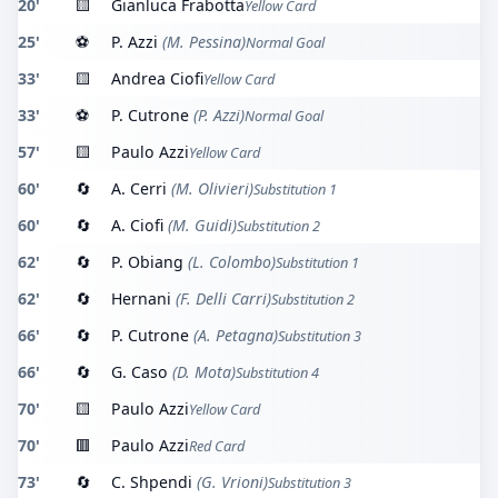
20'
🟨
Gianluca Frabotta
Yellow Card
25'
⚽
P. Azzi
(M. Pessina)
Normal Goal
33'
🟨
Andrea Ciofi
Yellow Card
33'
⚽
P. Cutrone
(P. Azzi)
Normal Goal
57'
🟨
Paulo Azzi
Yellow Card
60'
🔄
A. Cerri
(M. Olivieri)
Substitution 1
60'
🔄
A. Ciofi
(M. Guidi)
Substitution 2
62'
🔄
P. Obiang
(L. Colombo)
Substitution 1
62'
🔄
Hernani
(F. Delli Carri)
Substitution 2
66'
🔄
P. Cutrone
(A. Petagna)
Substitution 3
66'
🔄
G. Caso
(D. Mota)
Substitution 4
70'
🟨
Paulo Azzi
Yellow Card
70'
🟥
Paulo Azzi
Red Card
73'
🔄
C. Shpendi
(G. Vrioni)
Substitution 3