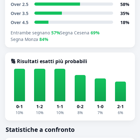
Over 2.5
58%
Over 3.5
35%
Over 4.5
18%
Entrambe segnano
57%
Segna Cesena
69%
Segna Monza
84%
🔢 Risultati esatti più probabili
0-1
1-2
1-1
0-2
1-0
2-1
10%
10%
10%
8%
7%
6%
Statistiche a confronto