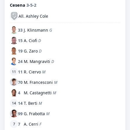
Cesena
3-5-2
All. Ashley Cole
33
J. Klinsmann
G
15
A. Ciofi
D
19
G. Zaro
D
24
M. Mangraviti
D
11
R. Ciervo
M
11
70
M. Francesconi
M
4
M. Castagnetti
M
14
T. Berti
M
14
99
G. Frabotta
M
7
A. Cerri
F
7