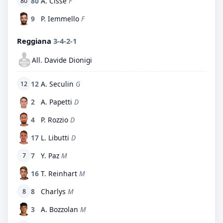
80
A. Cisse
F
80
9
P. Iemmello
F
Reggiana
3-4-2-1
All. Davide Dionigi
12
A. Seculin
G
12
2
A. Papetti
D
4
P. Rozzio
D
17
L. Libutti
D
7
Y. Paz
M
7
16
T. Reinhart
M
8
Charlys
M
8
3
A. Bozzolan
M