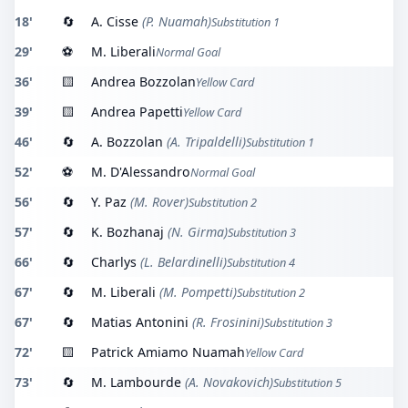
18'
🔄
A. Cisse
(P. Nuamah)
Substitution 1
29'
⚽
M. Liberali
Normal Goal
36'
🟨
Andrea Bozzolan
Yellow Card
39'
🟨
Andrea Papetti
Yellow Card
46'
🔄
A. Bozzolan
(A. Tripaldelli)
Substitution 1
52'
⚽
M. D'Alessandro
Normal Goal
56'
🔄
Y. Paz
(M. Rover)
Substitution 2
57'
🔄
K. Bozhanaj
(N. Girma)
Substitution 3
66'
🔄
Charlys
(L. Belardinelli)
Substitution 4
67'
🔄
M. Liberali
(M. Pompetti)
Substitution 2
67'
🔄
Matias Antonini
(R. Frosinini)
Substitution 3
72'
🟨
Patrick Amiamo Nuamah
Yellow Card
73'
🔄
M. Lambourde
(A. Novakovich)
Substitution 5