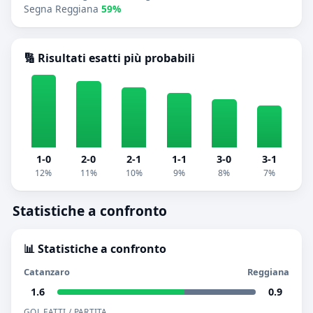
Segna Reggiana
59%
🔢 Risultati esatti più probabili
1-0
2-0
2-1
1-1
3-0
3-1
12%
11%
10%
9%
8%
7%
Statistiche a confronto
📊 Statistiche a confronto
Catanzaro
Reggiana
1.6
0.9
GOL FATTI / PARTITA