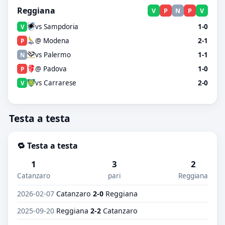
Reggiana
V
P
N
P
V
vs Sampdoria
1-0
V
@ Modena
2-1
P
vs Palermo
1-1
N
@ Padova
1-0
P
vs Carrarese
2-0
V
Testa a testa
🔁 Testa a testa
1
3
2
Catanzaro
pari
Reggiana
2026-02-07
Catanzaro
2-0
Reggiana
2025-09-20
Reggiana
2-2
Catanzaro