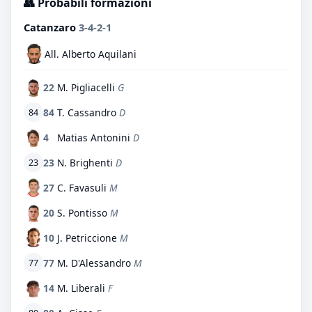
👥 Probabili formazioni
Catanzaro
3-4-2-1
All. Alberto Aquilani
22
M. Pigliacelli
G
84
T. Cassandro
D
84
4
Matias Antonini
D
23
N. Brighenti
D
23
27
C. Favasuli
M
20
S. Pontisso
M
10
J. Petriccione
M
77
M. D'Alessandro
M
77
14
M. Liberali
F