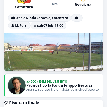
Finita
Reggiana
Catanzaro
🏟️ Stadio Nicola Ceravolo, Catanzaro
🏟️ -
👤 M. Perri
📅 sab 07 feb, 15:00
✍️ I CONSIGLI DELL'ESPERTO
Pronostico fatto da Filippo Bertuzzi
Analista sportivo & giornalista · consigli dell'esperto
📋 Risultato finale