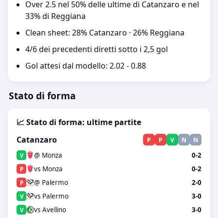
Over 2.5 nel 50% delle ultime di Catanzaro e nel
33% di Reggiana
Clean sheet: 28% Catanzaro · 26% Reggiana
4/6 dei precedenti diretti sotto i 2,5 gol
Gol attesi dal modello: 2.02 - 0.88
Stato di forma
📈 Stato di forma: ultime partite
Catanzaro
P
P
V
N
N
@ Monza
0-2
V
vs Monza
0-2
P
@ Palermo
2-0
P
vs Palermo
3-0
V
vs Avellino
3-0
V