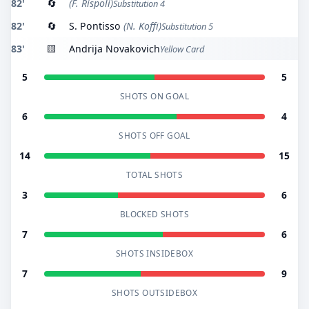
82'
🔄
(F. Rispoli)
Substitution 4
82'
🔄
S. Pontisso
(N. Koffi)
Substitution 5
83'
🟨
Andrija Novakovich
Yellow Card
5
5
SHOTS ON GOAL
6
4
SHOTS OFF GOAL
14
15
TOTAL SHOTS
3
6
BLOCKED SHOTS
7
6
SHOTS INSIDEBOX
7
9
SHOTS OUTSIDEBOX