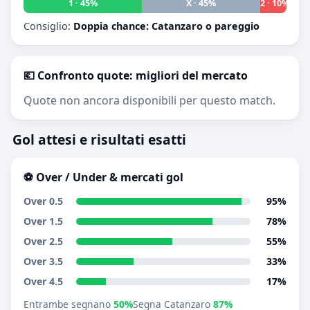
1 · 45%
X · 45%
2 · 10%
Consiglio:
Doppia chance: Catanzaro o pareggio
💶 Confronto quote: migliori del mercato
Quote non ancora disponibili per questo match.
Gol attesi e risultati esatti
⚽ Over / Under & mercati gol
Over 0.5
95%
Over 1.5
78%
Over 2.5
55%
Over 3.5
33%
Over 4.5
17%
Entrambe segnano
50%
Segna Catanzaro
87%