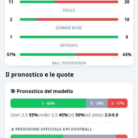
11
20
FOULS
2
10
CORNER KICKS
1
0
OFFSIDES
57%
43%
BALL POSSESSION
Il pronostico e le quote
🎯 Pronostico del modello
1 · 65%
X · 19%
2 · 17%
Over 2.5
55%
Under 2.5
45%
Gol
50%
Gol attesi
2.0-0.9
📡 PREVISIONE UFFICIALE API-FOOTBALL